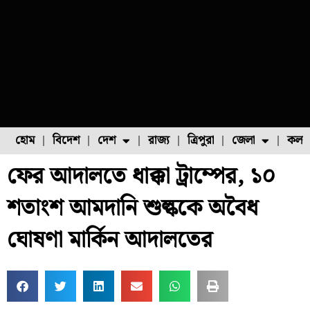
হোম
বিদেশ
দেশ
রাজ্য
ত্রিপুরা
জেলা
কলক
ফের আদালতে ধাক্কা ট্রাম্পের, ১০
ফুল চাষ
ফল চাষ
মাছ চাষ
উত্তর ২৪ পরগনা
পোল্ট্রি চাষ
শতাংশ আমদানি শুল্ককে অবৈধ
ঘোষণা মার্কিন আদালতের