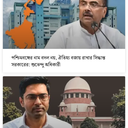
পশ্চিমবঙ্গের নাম বদল নয়, ঐতিহ্য বজায় রাখার সিদ্ধান্ত
সরকারের: শুভেন্দু অধিকারী