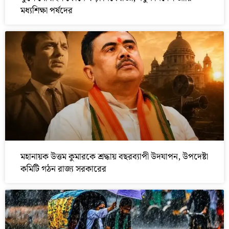
মধ্যশিক্ষা পর্ষদের
মহানায়ক উত্তম কুমারকে শ্রদ্ধায় বছরব্যাপী উদযাপন, উপদেষ্টা
কমিটি গঠন রাজ্য সরকারের