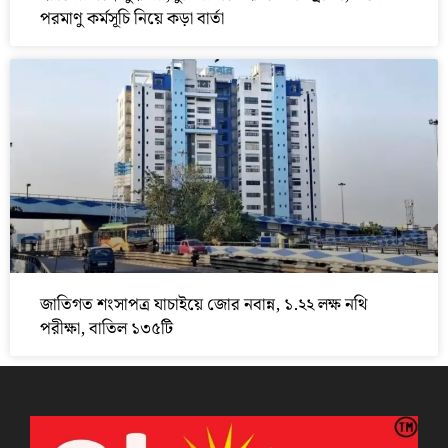
পরমাণু কর্মসূচি নিয়ে কড়া বার্তা
জাতিগত শংসাপত্র যাচাইয়ে জোর নবান্ন, ১.২২ লক্ষ নথি
পরীক্ষা, বাতিল ১৩৫টি