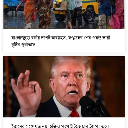
বাংলাজুড়ে বর্ষার দাপট অব্যাহত, সপ্তাহের শেষ পর্যন্ত ভারী
বৃষ্টির পূর্বাভাস
ইরানের সঙ্গে যুদ্ধ নয়, চুক্তির পথে হাঁটতে চান ট্রাম্প; তবে