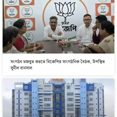
সংগঠন মজবুত করতে বিজেপির সাংগঠনিক বৈঠক, উপস্থিত
সুনীল বানসাল