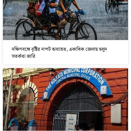
দক্ষিণবঙ্গে বৃষ্টির দাপট অব্যাহত, একাধিক জেলায় হলুদ
সতর্কতা জারি