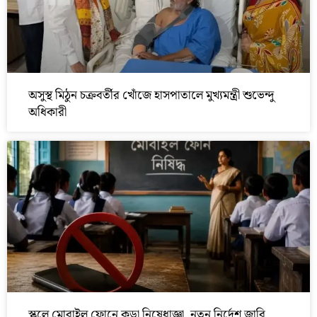
অসুস্থ মিঠুন চক্রবর্তীর খোঁজে হাসপাতালে মুখ্যমন্ত্রী শুভেন্দু
অধিকারী
স্কুলে মোবাইল ফোনে কড়া নিষেধাজ্ঞা, নতুন নির্দেশ জারি