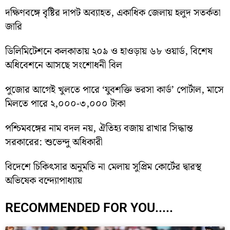
দক্ষিণবঙ্গে বৃষ্টির দাপট অব্যাহত, একাধিক জেলায় হলুদ সতর্কতা
জারি
ডিলিমিটেশনে কলকাতায় ২০৯ ও হাওড়ায় ৬৮ ওয়ার্ড, বিশেষ
অধিবেশনে আসছে সংশোধনী বিল
পুজোর আগেই খুলতে পারে ‘যুবশক্তি ভরসা কার্ড’ পোর্টাল, মাসে
মিলতে পারে ২,০০০-৩,০০০ টাকা
পশ্চিমবঙ্গের নাম বদল নয়, ঐতিহ্য বজায় রাখার সিদ্ধান্ত
সরকারের: শুভেন্দু অধিকারী
বিদেশে চিকিৎসার অনুমতি না মেলায় সুপ্রিম কোর্টের দ্বারস্থ
অভিষেক বন্দ্যোপাধ্যায়
RECOMMENDED FOR YOU.....