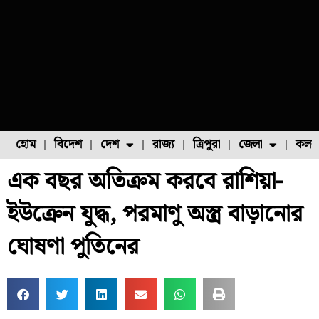
হোম
বিদেশ
দেশ
রাজ্য
ত্রিপুরা
জেলা
কলক
এক বছর অতিক্রম করবে রাশিয়া-
ফুল চাষ
ফল চাষ
মাছ চাষ
উত্তর ২৪ পরগনা
পোল্ট্রি চাষ
ইউক্রেন যুদ্ধ, পরমাণু অস্ত্র বাড়ানোর
ঘোষণা পুতিনের