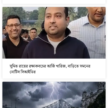
সুমিত রায়ের রক্ষাকবচের আর্জি খারিজ, বাড়িতে সমনের
নোটিস সিআইডির