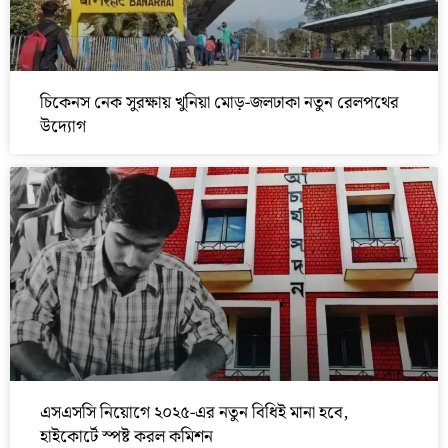
চিকেনস নেক সুরক্ষায় খুনিয়া মোড়-জলঢাকা নতুন রেলপথের
উদ্যোগ
এসএসসি নিয়োগে ২০২৫-এর নতুন বিধিই মানা হবে,
হাইকোর্টে স্পষ্ট করল কমিশন