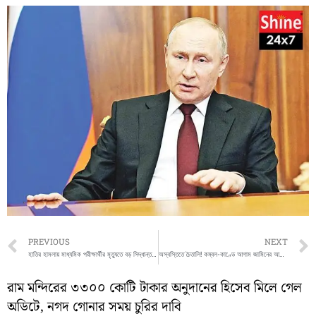
Prev
PREVIOUS
NEXT
হাতির হামলায় মাধ্যমিক পরীক্ষার্থীর মৃত্যুতে বড় সিদ্ধান্ত রাজ্য বন দফতরের
অস্বস্তিতে চৈতালি! কম্বল-কাণ্ডে আগাম জামিনের আর্জি খারিজ
রাম মন্দিরের ৩৩০০ কোটি টাকার অনুদানের হিসেব মিলে গেল
অডিটে, নগদ গোনার সময় চুরির দাবি