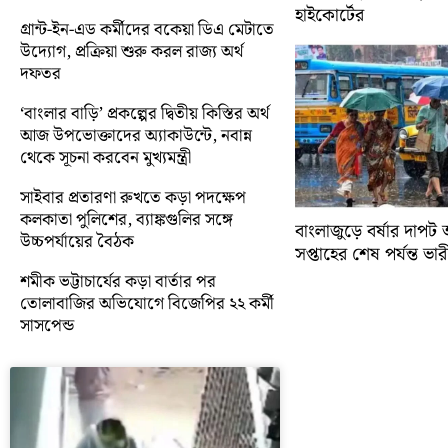
হাইকোর্টের
গ্রান্ট-ইন-এড কর্মীদের বকেয়া ডিএ মেটাতে
উদ্যোগ, প্রক্রিয়া শুরু করল রাজ্য অর্থ
দফতর
‘বাংলার বাড়ি’ প্রকল্পের দ্বিতীয় কিস্তির অর্থ
আজ উপভোক্তাদের অ্যাকাউন্টে, নবান্ন
থেকে সূচনা করবেন মুখ্যমন্ত্রী
সাইবার প্রতারণা রুখতে কড়া পদক্ষেপ
কলকাতা পুলিশের, ব্যাঙ্কগুলির সঙ্গে
বাংলাজুড়ে বর্ষার দাপট 
উচ্চপর্যায়ের বৈঠক
সপ্তাহের শেষ পর্যন্ত ভারী 
শমীক ভট্টাচার্যের কড়া বার্তার পর
তোলাবাজির অভিযোগে বিজেপির ২২ কর্মী
সাসপেন্ড