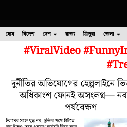
হোম
বিদেশ
দেশ
রাজ্য
ত্রিপুরা
জেলা
#ViralVideo #FunnyI
ফুল চাষ
ফল চাষ
মাছ চাষ
উত্তর ২৪ পরগন
পোল্ট্রি চ
#Tr
দুর্নীতির অভিযোগের হেল্পলাইনে ভি
অধিকাংশ ফোনই অসংলগ্ন— নবান
পর্যবেক্ষণ
ইরানের সঙ্গে যুদ্ধ নয়, চুক্তির পথে হাঁটতে
চান ট্রাম্প; তবে পরমাণু কর্মসূচি নিয়ে কড়া