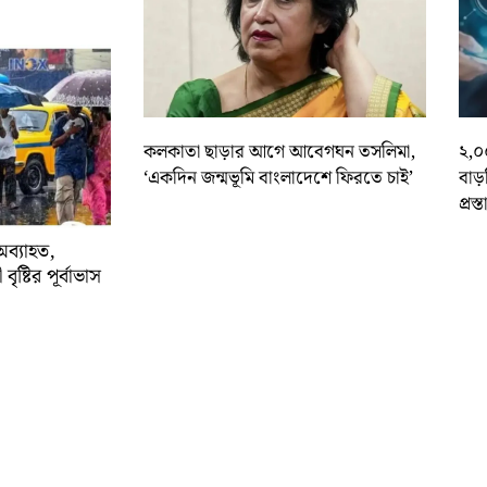
কলকাতা ছাড়ার আগে আবেগঘন তসলিমা,
২,০
‘একদিন জন্মভূমি বাংলাদেশে ফিরতে চাই’
বাড
প্রস্
অব্যাহত,
বৃষ্টির পূর্বাভাস