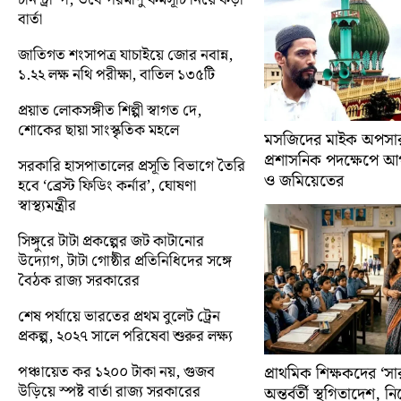
বার্তা
জাতিগত শংসাপত্র যাচাইয়ে জোর নবান্ন,
১.২২ লক্ষ নথি পরীক্ষা, বাতিল ১৩৫টি
প্রয়াত লোকসঙ্গীত শিল্পী স্বাগত দে,
শোকের ছায়া সাংস্কৃতিক মহলে
মসজিদের মাইক অপসারণ
প্রশাসনিক পদক্ষেপে 
সরকারি হাসপাতালের প্রসূতি বিভাগে তৈরি
ও জমিয়েতের
হবে ‘ব্রেস্ট ফিডিং কর্নার’, ঘোষণা
স্বাস্থ্যমন্ত্রীর
সিঙ্গুরে টাটা প্রকল্পের জট কাটানোর
উদ্যোগ, টাটা গোষ্ঠীর প্রতিনিধিদের সঙ্গে
বৈঠক রাজ্য সরকারের
শেষ পর্যায়ে ভারতের প্রথম বুলেট ট্রেন
প্রকল্প, ২০২৭ সালে পরিষেবা শুরুর লক্ষ্য
পঞ্চায়েত কর ১২০০ টাকা নয়, গুজব
প্রাথমিক শিক্ষকদের ‘সা
উড়িয়ে স্পষ্ট বার্তা রাজ্য সরকারের
অন্তর্বর্তী স্থগিতাদেশ, 