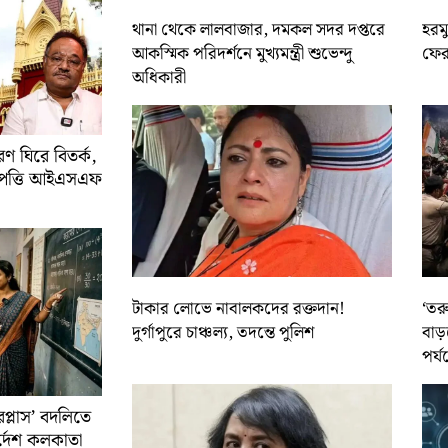
থানা থেকে লালবাজার, দমকল সদর দপ্তরে
হরমু
আকস্মিক পরিদর্শনে মুখ্যমন্ত্রী শুভেন্দু
ফের 
অধিকারী
 ঘিরে বিতর্ক,
আপত্তি আইএসএফ
টাকার লোভে নাবালকদের রক্তদান!
‘তর
দুর্গাপুরে চাঞ্চল্য, তদন্তে পুলিশ
বাড়
পর্য
রপ্লাস’ বদলিতে
নির্দেশ কলকাতা