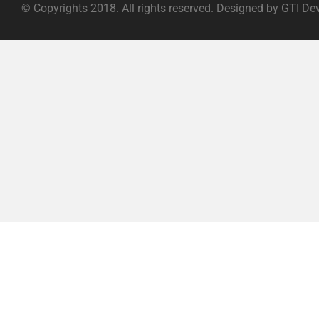
© Copyrights 2018. All rights reserved. Designed by GTI De
ABOUT |
TERMS OF SERVICE |
PRIVACY POLICY |
FAQ |
C