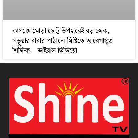
কাগজে মোড়া ছোট্ট উপহারেই বড় চমক,
পড়ুয়ার বাবার পাঠানো মিষ্টিতে আবেগাপ্লুত
শিক্ষিকা—ভাইরাল ভিডিয়ো