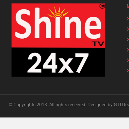
© Copyrights 2018. All rights reserved. Designed by GTI De