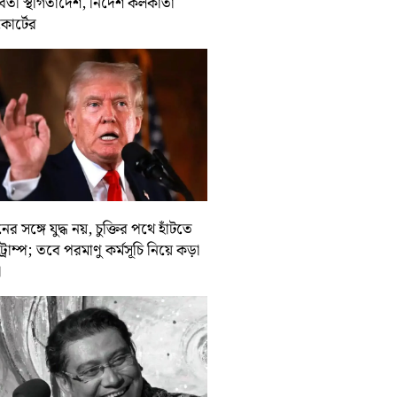
র্বর্তী স্থগিতাদেশ, নির্দেশ কলকাতা
কোর্টের
ের সঙ্গে যুদ্ধ নয়, চুক্তির পথে হাঁটতে
ট্রাম্প; তবে পরমাণু কর্মসূচি নিয়ে কড়া
া