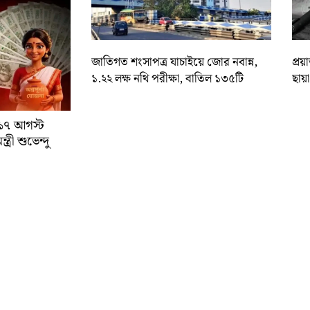
জাতিগত শংসাপত্র যাচাইয়ে জোর নবান্ন,
প্রয
১.২২ লক্ষ নথি পরীক্ষা, বাতিল ১৩৫টি
ছায়
া ১৭ আগস্ট
্রী শুভেন্দু