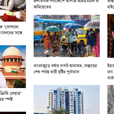
প্রশাসনিক পদক্ষেপে আপত্তি আইএসএফ ও
অন্ত
জমিয়েতের
হাই
ে ‘সোশ্যাল
সাংসদদের সঙ্গে
র
বাংলাজুড়ে বর্ষার দাপট অব্যাহত, সপ্তাহের
ইরান
শেষ পর্যন্ত ভারী বৃষ্টির পূর্বাভাস
চান 
বার্ত
রিমি লেয়ার’
ের স্পষ্ট