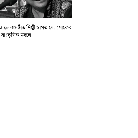
়াত লোকসঙ্গীত শিল্পী স্বাগত দে, শোকের
া সাংস্কৃতিক মহলে