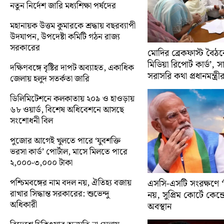
নতুন নির্দেশ জারি মধ্যশিক্ষা পর্ষদের
মহানায়ক উত্তম কুমারকে শ্রদ্ধায় বছরব্যাপী
উদযাপন, উপদেষ্টা কমিটি গঠন রাজ্য
সরকারের
মোদির ব্রেকফাস্ট বৈঠক
মিডিয়া রিপোর্ট কার্ড’, 
দক্ষিণবঙ্গে বৃষ্টির দাপট অব্যাহত, একাধিক
সরাসরি কথা প্রধানমন্ত্রী
জেলায় হলুদ সতর্কতা জারি
ডিলিমিটেশনে কলকাতায় ২০৯ ও হাওড়ায়
৬৮ ওয়ার্ড, বিশেষ অধিবেশনে আসছে
সংশোধনী বিল
পুজোর আগেই খুলতে পারে ‘যুবশক্তি
ভরসা কার্ড’ পোর্টাল, মাসে মিলতে পারে
২,০০০-৩,০০০ টাকা
পশ্চিমবঙ্গের নাম বদল নয়, ঐতিহ্য বজায়
এসসি-এসটি সংরক্ষণে ‘ক্
রাখার সিদ্ধান্ত সরকারের: শুভেন্দু
নয়, সুপ্রিম কোর্টে কেন্দ্র
অধিকারী
অবস্থান