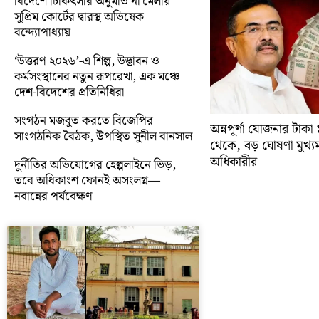
বিদেশে চিকিৎসার অনুমতি না মেলায়
সুপ্রিম কোর্টের দ্বারস্থ অভিষেক
বন্দ্যোপাধ্যায়
‘উত্তরণ ২০২৬’-এ শিল্প, উদ্ভাবন ও
কর্মসংস্থানের নতুন রূপরেখা, এক মঞ্চে
দেশ-বিদেশের প্রতিনিধিরা
সংগঠন মজবুত করতে বিজেপির
অন্নপূর্ণা যোজনার টাক
সাংগঠনিক বৈঠক, উপস্থিত সুনীল বানসাল
থেকে, বড় ঘোষণা মুখ্যমন্ত
অধিকারীর
দুর্নীতির অভিযোগের হেল্পলাইনে ভিড়,
তবে অধিকাংশ ফোনই অসংলগ্ন—
নবান্নের পর্যবেক্ষণ