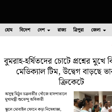
হোম
বিদেশ
দেশ
রাজ্য
ত্রিপুরা
জেলা
ফুল চাষ
ফল চাষ
মাছ চাষ
উত্তর ২৪ পরগন
পোল্ট্রি চ
বুমরাহ-হর্ষিতদের চোটে প্রশ্নের মুখে
মেডিক্যাল টিম, উদ্বেগ বাড়ছে ভ
ক্রিকেটে
অসুস্থ মিঠুন চক্রবর্তীর খোঁজে হাসপাতালে
মুখ্যমন্ত্রী শুভেন্দু অধিকারী
স্কুলে মোবাইল ফোনে কড়া নিষেধাজ্ঞা,