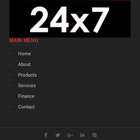
MAIN MENU
Home
About
Products
Services
Finance
Contact
F
T
G
L
S
a
w
o
i
k
c
i
o
n
y