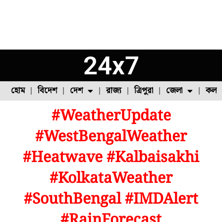
24x7
হোম
বিদেশ
দেশ
রাজ্য
ত্রিপুরা
জেলা
কলক
#WeatherUpdate
ফুল চাষ
ফল চাষ
মাছ চাষ
উত্তর ২৪ পরগনা
পোল্ট্রি চাষ
#WestBengalWeather
#Heatwave #Kalbaisakhi
#KolkataWeather
#SouthBengal #IMDAlert
#RainForecast