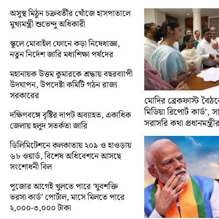
অসুস্থ মিঠুন চক্রবর্তীর খোঁজে হাসপাতালে
মুখ্যমন্ত্রী শুভেন্দু অধিকারী
স্কুলে মোবাইল ফোনে কড়া নিষেধাজ্ঞা,
নতুন নির্দেশ জারি মধ্যশিক্ষা পর্ষদের
মহানায়ক উত্তম কুমারকে শ্রদ্ধায় বছরব্যাপী
উদযাপন, উপদেষ্টা কমিটি গঠন রাজ্য
সরকারের
মোদির ব্রেকফাস্ট বৈঠক
মিডিয়া রিপোর্ট কার্ড’, 
দক্ষিণবঙ্গে বৃষ্টির দাপট অব্যাহত, একাধিক
সরাসরি কথা প্রধানমন্ত্রী
জেলায় হলুদ সতর্কতা জারি
ডিলিমিটেশনে কলকাতায় ২০৯ ও হাওড়ায়
৬৮ ওয়ার্ড, বিশেষ অধিবেশনে আসছে
সংশোধনী বিল
পুজোর আগেই খুলতে পারে ‘যুবশক্তি
ভরসা কার্ড’ পোর্টাল, মাসে মিলতে পারে
২,০০০-৩,০০০ টাকা