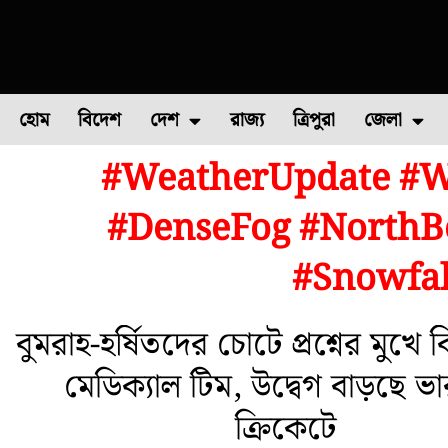
হোম
বিদেশ
দেশ
রাজ্য
ত্রিপুরা
জেলা
#WeatherUpdate #W
ফুল চাষ
ফল চাষ
মাছ চাষ
উত্তর ২৪ পরগন
পোল্ট্রি চ
#DenseFog #NorthBe
#Snowfal
বুমরাহ-হর্ষিতদের চোটে প্রশ্নের মুখে
মেডিক্যাল টিম, উদ্বেগ বাড়ছে ভ
ক্রিকেটে