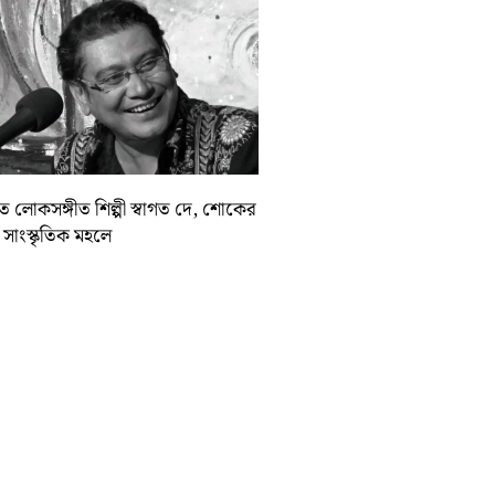
়াত লোকসঙ্গীত শিল্পী স্বাগত দে, শোকের
া সাংস্কৃতিক মহলে