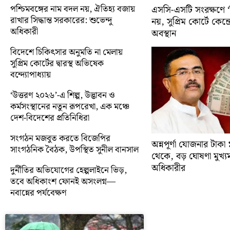
পশ্চিমবঙ্গের নাম বদল নয়, ঐতিহ্য বজায়
এসসি-এসটি সংরক্ষণে ‘ক্
রাখার সিদ্ধান্ত সরকারের: শুভেন্দু
নয়, সুপ্রিম কোর্টে কেন্দ্র
অধিকারী
অবস্থান
বিদেশে চিকিৎসার অনুমতি না মেলায়
সুপ্রিম কোর্টের দ্বারস্থ অভিষেক
বন্দ্যোপাধ্যায়
‘উত্তরণ ২০২৬’-এ শিল্প, উদ্ভাবন ও
কর্মসংস্থানের নতুন রূপরেখা, এক মঞ্চে
দেশ-বিদেশের প্রতিনিধিরা
সংগঠন মজবুত করতে বিজেপির
অন্নপূর্ণা যোজনার টাক
সাংগঠনিক বৈঠক, উপস্থিত সুনীল বানসাল
থেকে, বড় ঘোষণা মুখ্যমন্ত
অধিকারীর
দুর্নীতির অভিযোগের হেল্পলাইনে ভিড়,
তবে অধিকাংশ ফোনই অসংলগ্ন—
নবান্নের পর্যবেক্ষণ