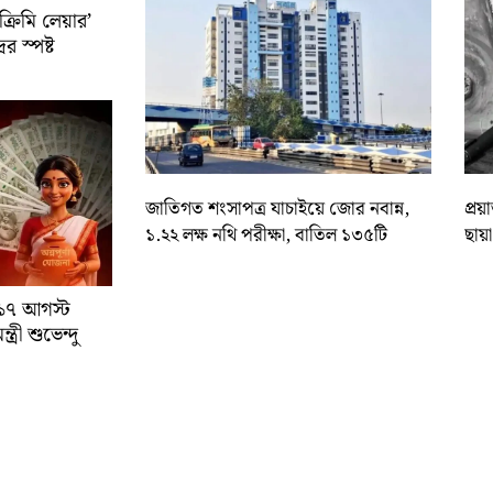
রিমি লেয়ার’
ের স্পষ্ট
জাতিগত শংসাপত্র যাচাইয়ে জোর নবান্ন,
প্রয
১.২২ লক্ষ নথি পরীক্ষা, বাতিল ১৩৫টি
ছায়
া ১৭ আগস্ট
্রী শুভেন্দু