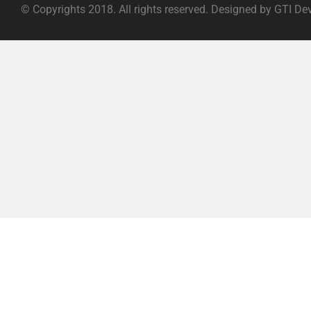
© Copyrights 2018. All rights reserved. Designed by GTI De
ABOUT |
TERMS OF SERVICE |
PRIVACY POLICY |
FAQ |
C