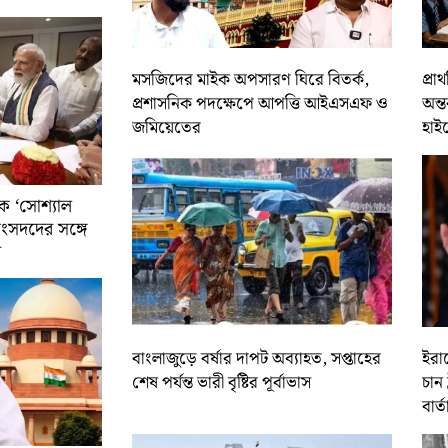
মসজিদের মাইক অপসারণ ঘিরে বিতর্ক,
প্রা
প্রশাসনিক পদক্ষেপে আপত্তি আইএসএফ ও
অন্ত
জমিয়েতের
হাই
ে ‘সোশ্যাল
সাংসদদের সঙ্গে
র
বাংলাজুড়ে বর্ষার দাপট অব্যাহত, সপ্তাহের
ইরান
শেষ পর্যন্ত ভারী বৃষ্টির পূর্বাভাস
চান 
বার্ত