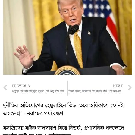
Prev
PREVIOUS
NEXT
শুভেন্দুর প্রশংসায় বহিষ্কৃত তৃণমূল নেতা ঋজু দত্ত, রাজনৈতিক মহলে তীব্র চর্চা
গেরুয়া আবহে কলকাতায় মাছ উৎসব, পাত পেড়ে মাছ-ভাত খেলেন দিলীপ ঘোষ ও তাপস রায়
দুর্নীতির অভিযোগের হেল্পলাইনে ভিড়, তবে অধিকাংশ ফোনই
অসংলগ্ন— নবান্নের পর্যবেক্ষণ
মসজিদের মাইক অপসারণ ঘিরে বিতর্ক, প্রশাসনিক পদক্ষেপে