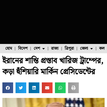
হোম
বিদেশ
দেশ
রাজ্য
ত্রিপুরা
জেলা
কলক
ইরানের শান্তি প্রস্তাব খারিজ ট্রাম্পের,
ফুল চাষ
ফল চাষ
মাছ চাষ
উত্তর ২৪ পরগনা
পোল্ট্রি চাষ
কড়া হুঁশিয়ারি মার্কিন প্রেসিডেন্টের