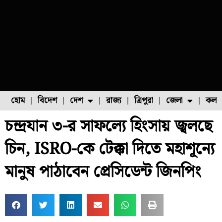
হোম
বিদেশ
দেশ
রাজ্য
ত্রিপুরা
জেলা
কলক
চন্দ্রযান ৩-র সাফল্যে হিংসায় জ্বলছে
ফুল চাষ
ফল চাষ
মাছ চাষ
উত্তর ২৪ পরগনা
পোল্ট্রি চাষ
চিন, ISRO-কে টেক্কা দিতে মহাশূন্যে
মানুষ পাঠাবেন প্রেসিডেন্ট জিনপিং