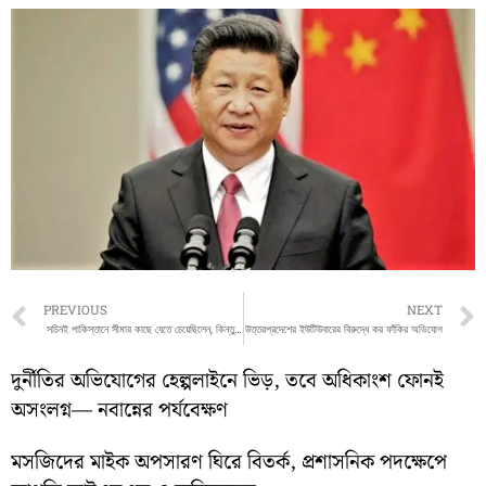
Prev
PREVIOUS
NEXT
সচিনই পাকিস্তানে সীমার কাছে যেতে চেয়েছিলেন, কিন্তু প্রেমিকের হাতের ট্যাটু দেখে নিষেধ করেন তিনি,দাবি সীমা হায়দরের
উত্তরপ্রদেশের ইউটিউবারের বিরুদ্ধে কর ফাঁকির অভিযোগ
দুর্নীতির অভিযোগের হেল্পলাইনে ভিড়, তবে অধিকাংশ ফোনই
অসংলগ্ন— নবান্নের পর্যবেক্ষণ
মসজিদের মাইক অপসারণ ঘিরে বিতর্ক, প্রশাসনিক পদক্ষেপে