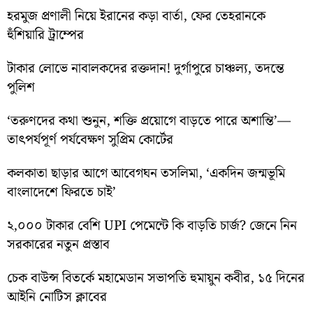
হরমুজ প্রণালী নিয়ে ইরানের কড়া বার্তা, ফের তেহরানকে
হুঁশিয়ারি ট্রাম্পের
টাকার লোভে নাবালকদের রক্তদান! দুর্গাপুরে চাঞ্চল্য, তদন্তে
পুলিশ
‘তরুণদের কথা শুনুন, শক্তি প্রয়োগে বাড়তে পারে অশান্তি’—
তাৎপর্যপূর্ণ পর্যবেক্ষণ সুপ্রিম কোর্টের
কলকাতা ছাড়ার আগে আবেগঘন তসলিমা, ‘একদিন জন্মভূমি
বাংলাদেশে ফিরতে চাই’
২,০০০ টাকার বেশি UPI পেমেন্টে কি বাড়তি চার্জ? জেনে নিন
সরকারের নতুন প্রস্তাব
চেক বাউন্স বিতর্কে মহামেডান সভাপতি হুমায়ুন কবীর, ১৫ দিনের
আইনি নোটিস ক্লাবের