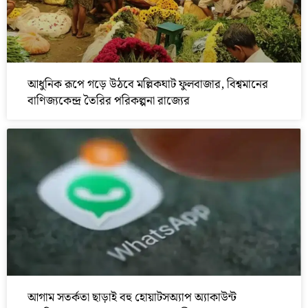
আধুনিক রূপে গড়ে উঠবে মল্লিকঘাট ফুলবাজার, বিশ্বমানের
বাণিজ্যকেন্দ্র তৈরির পরিকল্পনা রাজ্যের
আগাম সতর্কতা ছাড়াই বহু হোয়াটসঅ্যাপ অ্যাকাউন্ট