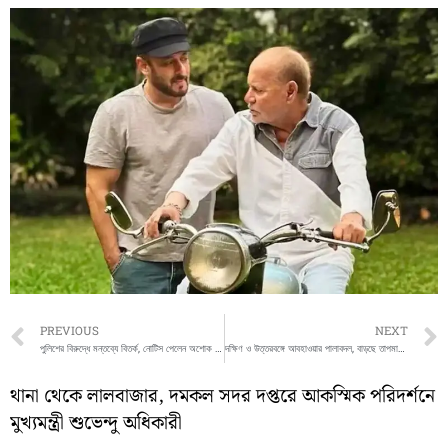
Prev
PREVIOUS
NEXT
পুলিশের বিরুদ্ধে মন্তব্যে বিতর্ক, নোটিস পেলেন অশোক দিন্দা
দক্ষিণ ও উত্তরবঙ্গে আবহাওয়ার পালাবদল, বাড়ছে তাপমাত্রা
থানা থেকে লালবাজার, দমকল সদর দপ্তরে আকস্মিক পরিদর্শনে
মুখ্যমন্ত্রী শুভেন্দু অধিকারী