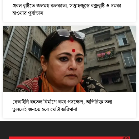
প্রবল বৃষ্টিতে জলমগ্ন কলকাতা, সপ্তাহজুড়ে বজ্রবৃষ্টি ও দমকা
হাওয়ার পূর্বাভাস
বেআইনি বহুতল নির্মাণে কড়া পদক্ষেপ, অতিরিক্ত তলা
তুললেই গুনতে হবে মোটা জরিমানা