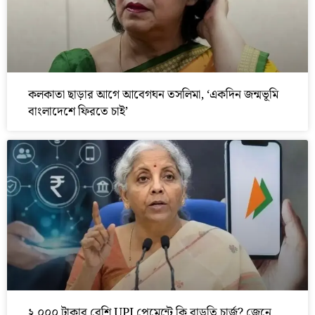
কলকাতা ছাড়ার আগে আবেগঘন তসলিমা, ‘একদিন জন্মভূমি
বাংলাদেশে ফিরতে চাই’
২,০০০ টাকার বেশি UPI পেমেন্টে কি বাড়তি চার্জ? জেনে