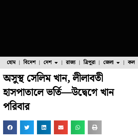
হোম
বিদেশ
দেশ
রাজ্য
ত্রিপুরা
জেলা
কলক
অসুস্থ সেলিম খান, লীলাবতী
ফুল চাষ
ফল চাষ
মাছ চাষ
উত্তর ২৪ পরগনা
পোল্ট্রি চাষ
হাসপাতালে ভর্তি—উদ্বেগে খান
পরিবার