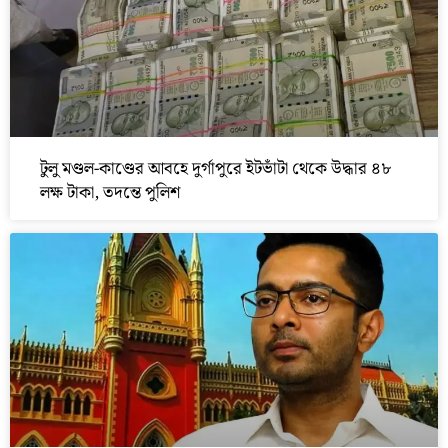
টুলু মণ্ডল-কাণ্ডের আবহে দুর্গাপুরে ইটভাঁটা থেকে উদ্ধার ৪৮
লক্ষ টাকা, তদন্তে পুলিশ