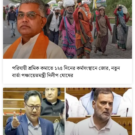
পরিযায়ী শ্রমিক কমাতে ১২৫ দিনের কর্মসংস্থানে জোর, নতুন
বার্তা পঞ্চায়েতমন্ত্রী দিলীপ ঘোষের