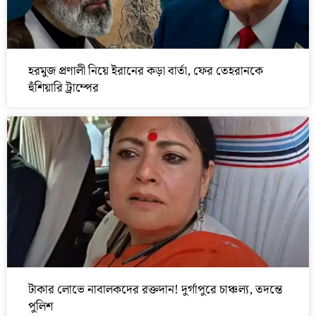
হরমুজ প্রণালী নিয়ে ইরানের কড়া বার্তা, ফের তেহরানকে
হুঁশিয়ারি ট্রাম্পের
টাকার লোভে নাবালকদের রক্তদান! দুর্গাপুরে চাঞ্চল্য, তদন্তে
পুলিশ