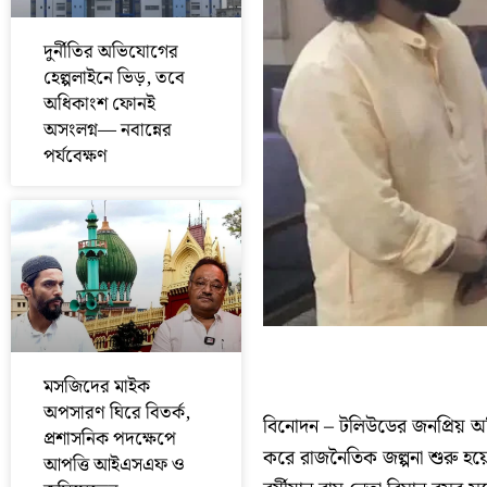
দুর্নীতির অভিযোগের
হেল্পলাইনে ভিড়, তবে
অধিকাংশ ফোনই
অসংলগ্ন— নবান্নের
পর্যবেক্ষণ
মসজিদের মাইক
অপসারণ ঘিরে বিতর্ক,
বিনোদন – টলিউডের জনপ্রিয় অভি
প্রশাসনিক পদক্ষেপে
করে রাজনৈতিক জল্পনা শুরু হয়ে
আপত্তি আইএসএফ ও