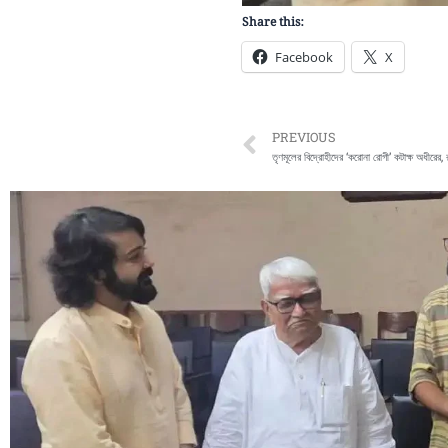
Share this:
Facebook
X
Prev
PREVIOUS
তৃণমূলের বিদ্রোহীদের ‘করোনা রোগী’ কটাক্ষ অধীরের,