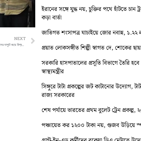
ইরানের সঙ্গে যুদ্ধ নয়, চুক্তির পথে হাঁটতে চান ট্
কড়া বার্তা
জাতিগত শংসাপত্র যাচাইয়ে জোর নবান্ন, ১.২২ ল
Next
NEXT
সৌদি আরবকে উড়িয়ে চেনা ছন্দে স্পেন, ৪-০ গোলের দাপুটে জয়ে বিশ্বকাপ অভিযানে ঘুরে দাঁড়াল ইউরো চ্যাম্পিয়নরা
প্রয়াত লোকসঙ্গীত শিল্পী স্বাগত দে, শোকের ছায
সরকারি হাসপাতালের প্রসূতি বিভাগে তৈরি হবে ‘ব
স্বাস্থ্যমন্ত্রীর
সিঙ্গুরে টাটা প্রকল্পের জট কাটানোর উদ্যোগ, টাট
রাজ্য সরকারের
শেষ পর্যায়ে ভারতের প্রথম বুলেট ট্রেন প্রকল্প,
পঞ্চায়েত কর ১২০০ টাকা নয়, গুজব উড়িয়ে স্পষ
গ্রান্ট-ইন-এড কর্মীদের বকেয়া ডিএ মেটাতে উদ্যো