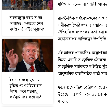
যদিও অভিনেতা বা সংশ্লিষ্ট প
বাংলাজুড়ে বর্ষার দাপট
রাজনৈতিক পর্যবেক্ষকদের একাং
অব্যাহত, সপ্তাহের শেষ
সমীকরণ তৈরি হওয়ার সম্ভাবনা রয়
পর্যন্ত ভারী বৃষ্টির পূর্বাভাস
ঐতিহাসিক সম্পর্কের কথা বলা হয়।
মনোভাবাপন্ন ব্যক্তিত্বের উপস্থি
এই আবহে প্রসেনজিৎ চট্টোপাধ্য
নিছক একটি সাংস্কৃতিক সৌজন্য
সাংস্কৃতিক সমীকরণের ইঙ্গিত খু
আনুষ্ঠানিক রাজনৈতিক বার্তা স
ইরানের সঙ্গে যুদ্ধ নয়,
চুক্তির পথে হাঁটতে চান
ফলে প্রসেনজিৎ চট্টোপাধ্যায়ে
ট্রাম্প; তবে পরমাণু
উঠেছে। আগামী দিনে এর কোনও ব
কর্মসূচি নিয়ে কড়া বার্তা
মহলের।