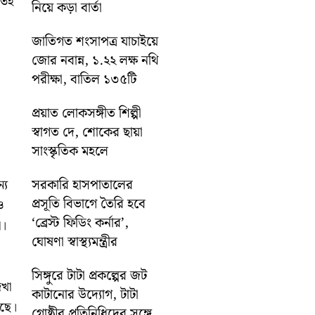
তেই
নিয়ে কড়া বার্তা
জাতিগত শংসাপত্র যাচাইয়ে
জোর নবান্ন, ১.২২ লক্ষ নথি
পরীক্ষা, বাতিল ১৩৫টি
প্রয়াত লোকসঙ্গীত শিল্পী
স্বাগত দে, শোকের ছায়া
সাংস্কৃতিক মহলে
সরকারি হাসপাতালের
্য
প্রসূতি বিভাগে তৈরি হবে
ও
‘ব্রেস্ট ফিডিং কর্নার’,
া।
ঘোষণা স্বাস্থ্যমন্ত্রীর
সিঙ্গুরে টাটা প্রকল্পের জট
েখা
কাটানোর উদ্যোগ, টাটা
েছে।
গোষ্ঠীর প্রতিনিধিদের সঙ্গে