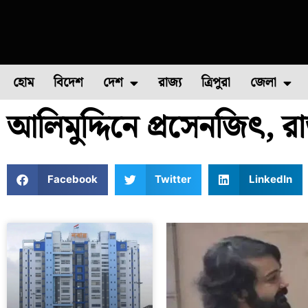
হোম
বিদেশ
দেশ
রাজ্য
ত্রিপুরা
জেলা
আলিমুদ্দিনে প্রসেনজিৎ, 
ফুল চাষ
ফল চাষ
মাছ চাষ
উত্তর ২৪ পরগন
পোল্ট্রি চ
Facebook
Twitter
LinkedIn