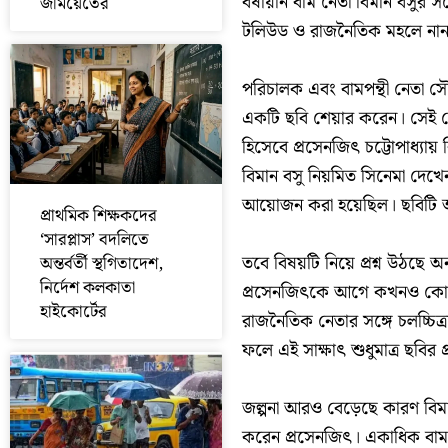
বর্ষীয়ান বাম নেতা বিমান বসুর স
জমিয়েতের
টলিউড ও রাজনৈতিক মহলে নান
পরিচালক এবং বামপন্থী নেতা সৌ
একটি ছবি শেয়ার করেন। সেই পো
হিসেবে প্রসেনজিৎ চট্টোপাধ্যায়
বিমান বসু নিয়মিত সিনেমা দেখে
আয়োজন করা হয়েছিল। ছবিটি আগ
প্রাথমিক শিক্ষকদের
‘সারপ্লাস’ বদলিতে
তবে বিষয়টি নিয়ে প্রশ্ন উঠছে
অন্তর্বর্তী স্থগিতাদেশ,
নির্দেশ কলকাতা
প্রসেনজিৎকে আগে কখনও কোনও
হাইকোর্টের
রাজনৈতিক নেতার সঙ্গে চলচ্চিত
ফলে এই সাক্ষাৎ শুধুমাত্র ছবির
জল্পনা আরও বেড়েছে কারণ বিমান 
করেন প্রসেনজিৎ। একাধিক বাম নে