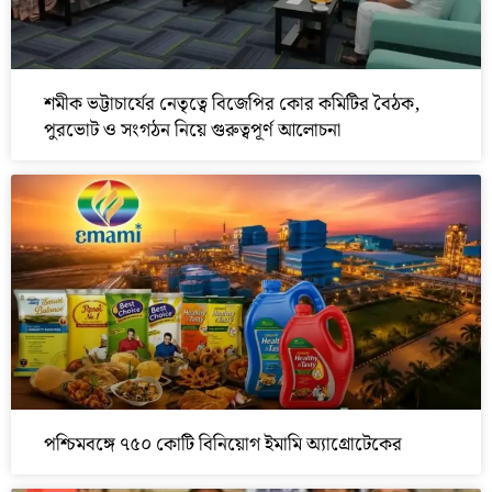
শমীক ভট্টাচার্যের নেতৃত্বে বিজেপির কোর কমিটির বৈঠক,
পুরভোট ও সংগঠন নিয়ে গুরুত্বপূর্ণ আলোচনা
পশ্চিমবঙ্গে ৭৫০ কোটি বিনিয়োগ ইমামি অ্যাগ্রোটেকের