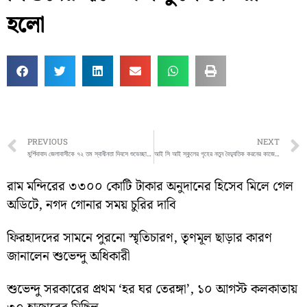
হলো
Prev
PREVIOUS
NEXT
মুর্শিদাবাদ জেলাবাসীকে ৭২ তম স্বাধীনতা দিবসে শুভেচ্ছা জানালেন জেলা শাসক পি. উল্গানাথন
আই সি আই স্কুলের গৃহের নতুন বৈদ্যুতিক করনের কাজের শুভ উদ্বোধন করলেন অধীর চৌধুরী
রাম মন্দিরের ৩৩০০ কোটি টাকার অনুদানের হিসেব মিলে গেল
অডিটে, নগদ গোনার সময় চুরির দাবি
ফিরহাদদের সামনে পুরনো স্মৃতিচারণ, তৃণমূল ছাড়ার কারণ
জানালেন শুভেন্দু অধিকারী
শুভেন্দু সরকারের প্রথম ‘হর ঘর তেরঙ্গা’, ১০ আগস্ট কলকাতায়