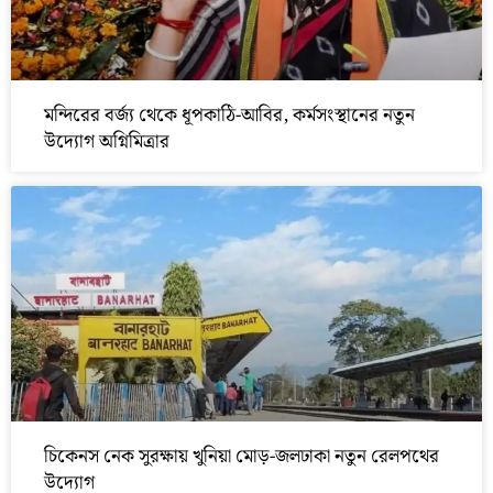
মন্দিরের বর্জ্য থেকে ধূপকাঠি-আবির, কর্মসংস্থানের নতুন
উদ্যোগ অগ্নিমিত্রার
চিকেনস নেক সুরক্ষায় খুনিয়া মোড়-জলঢাকা নতুন রেলপথের
উদ্যোগ