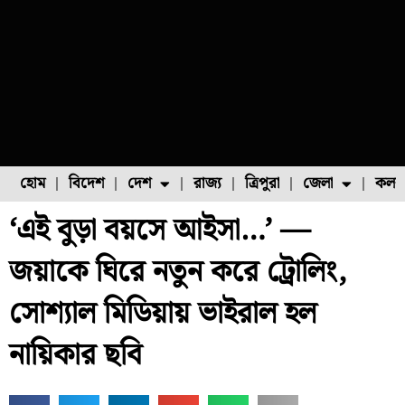
হোম
বিদেশ
দেশ
রাজ্য
ত্রিপুরা
জেলা
কলক
‘এই বুড়া বয়সে আইসা…’ —
ফুল চাষ
ফল চাষ
মাছ চাষ
উত্তর ২৪ পরগনা
পোল্ট্রি চাষ
জয়াকে ঘিরে নতুন করে ট্রোলিং,
সোশ্যাল মিডিয়ায় ভাইরাল হল
নায়িকার ছবি