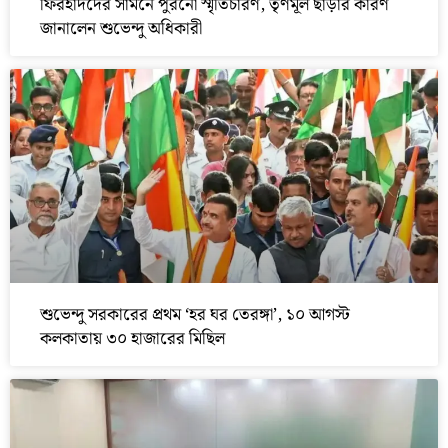
ফিরহাদদের সামনে পুরনো স্মৃতিচারণ, তৃণমূল ছাড়ার কারণ
জানালেন শুভেন্দু অধিকারী
শুভেন্দু সরকারের প্রথম ‘হর ঘর তেরঙ্গা’, ১০ আগস্ট
কলকাতায় ৩০ হাজারের মিছিল