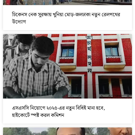
চিকেনস নেক সুরক্ষায় খুনিয়া মোড়-জলঢাকা নতুন রেলপথের
উদ্যোগ
এসএসসি নিয়োগে ২০২৫-এর নতুন বিধিই মানা হবে,
হাইকোর্টে স্পষ্ট করল কমিশন