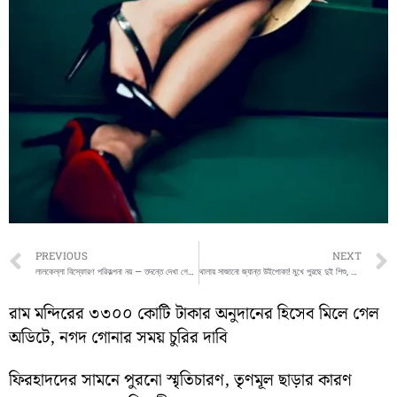
Prev
PREVIOUS
NEXT
লালকেল্লা বিস্ফোরণ পরিকল্পনা নয় — তদন্তে দেখা গেছে দুর্ঘটনাজনিতভাবেই বিস্ফোরণ
থালায় সাজানো জ্যান্ত উইপোকা! মুখে পুরছে দুই শিশু, ভাইরাল উগান্ডার হৃদয়বিদারক ভিডিয়ো
রাম মন্দিরের ৩৩০০ কোটি টাকার অনুদানের হিসেব মিলে গেল
অডিটে, নগদ গোনার সময় চুরির দাবি
ফিরহাদদের সামনে পুরনো স্মৃতিচারণ, তৃণমূল ছাড়ার কারণ