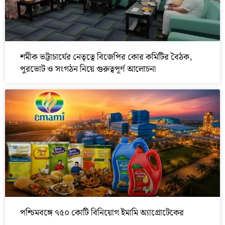
শমীক ভট্টাচার্যের নেতৃত্বে বিজেপির কোর কমিটির বৈঠক,
পুরভোট ও সংগঠন নিয়ে গুরুত্বপূর্ণ আলোচনা
পশ্চিমবঙ্গে ৭৫০ কোটি বিনিয়োগ ইমামি অ্যাগ্রোটেকের