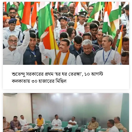
শুভেন্দু সরকারের প্রথম ‘হর ঘর তেরঙ্গা’, ১০ আগস্ট
কলকাতায় ৩০ হাজারের মিছিল