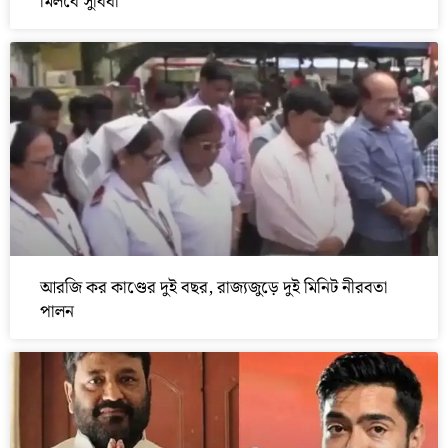
মিলবে সুবিধা
আরজি কর কাণ্ডের দুই বছর, রাজ্যজুড়ে দুই মিনিট নীরবতা
পালন