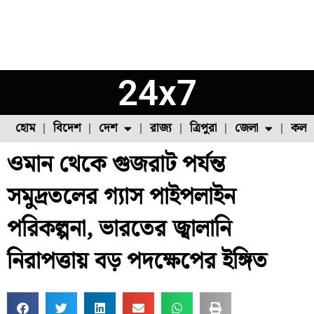
24x7
হোম
বিদেশ
দেশ
রাজ্য
ত্রিপুরা
জেলা
কলক
ওমান থেকে গুজরাট পর্যন্ত
ফুল চাষ
ফল চাষ
মাছ চাষ
উত্তর ২৪ পরগনা
পোল্ট্রি চাষ
সমুদ্রতলের গ্যাস পাইপলাইন
পরিকল্পনা, ভারতের জ্বালানি
নিরাপত্তায় বড় পদক্ষেপের ইঙ্গিত