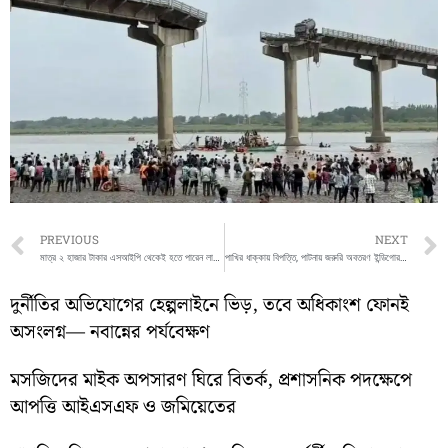
Prev
PREVIOUS
NEXT
মাত্র ২ হাজার টাকার এসআইপি থেকেই হতে পারেন লাখপতি, জানালেন বিশেষজ্ঞরা
পাখির ধাক্কায় বিপত্তি, পাটনায় জরুরি অবতরণ ইন্ডিগোর বিমানের
দুর্নীতির অভিযোগের হেল্পলাইনে ভিড়, তবে অধিকাংশ ফোনই
অসংলগ্ন— নবান্নের পর্যবেক্ষণ
মসজিদের মাইক অপসারণ ঘিরে বিতর্ক, প্রশাসনিক পদক্ষেপে
আপত্তি আইএসএফ ও জমিয়েতের