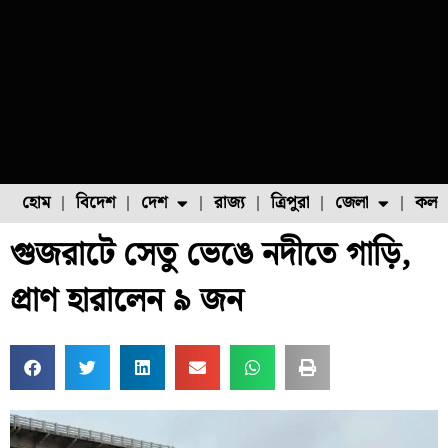
হোম
বিদেশ
দেশ
রাজ্য
ত্রিপুরা
জেলা
কলক
গুজরাটে সেতু ভেঙে নদীতে গাড়ি,
ফুল চাষ
ফল চাষ
মাছ চাষ
উত্তর ২৪ পরগনা
পোল্ট্রি চাষ
প্রাণ হারালেন ৯ জন