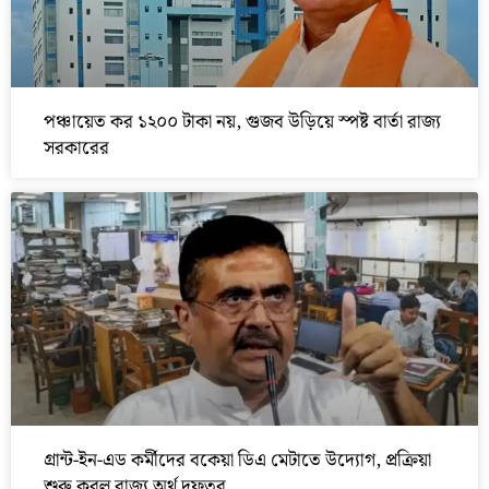
পঞ্চায়েত কর ১২০০ টাকা নয়, গুজব উড়িয়ে স্পষ্ট বার্তা রাজ্য
সরকারের
গ্রান্ট-ইন-এড কর্মীদের বকেয়া ডিএ মেটাতে উদ্যোগ, প্রক্রিয়া
শুরু করল রাজ্য অর্থ দফতর