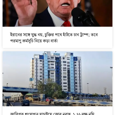
ইরানের সঙ্গে যুদ্ধ নয়, চুক্তির পথে হাঁটতে চান ট্রাম্প; তবে
পরমাণু কর্মসূচি নিয়ে কড়া বার্তা
জাতিগত শংসাপত্র যাচাইয়ে জোর নবান্ন, ১.২২ লক্ষ নথি