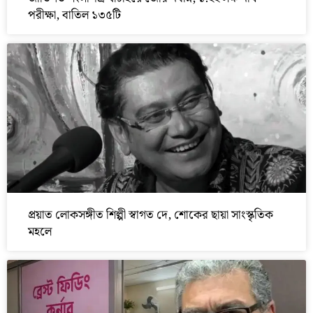
পরীক্ষা, বাতিল ১৩৫টি
প্রয়াত লোকসঙ্গীত শিল্পী স্বাগত দে, শোকের ছায়া সাংস্কৃতিক
মহলে