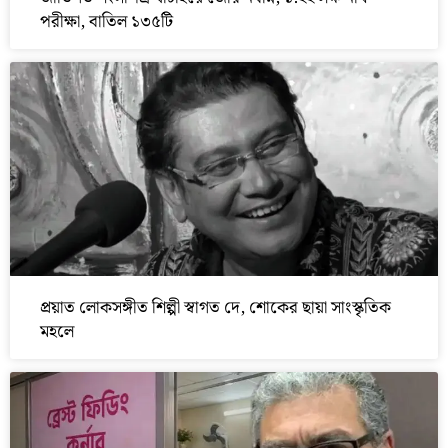
পরীক্ষা, বাতিল ১৩৫টি
প্রয়াত লোকসঙ্গীত শিল্পী স্বাগত দে, শোকের ছায়া সাংস্কৃতিক
মহলে