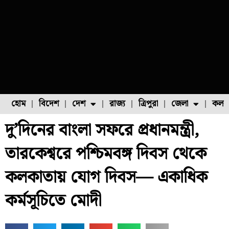
হোম
বিদেশ
দেশ
রাজ্য
ত্রিপুরা
জেলা
কলক
দু’দিনের বাংলা সফরে প্রধানমন্ত্রী,
ফুল চাষ
ফল চাষ
মাছ চাষ
উত্তর ২৪ পরগনা
পোল্ট্রি চাষ
তারকেশ্বরে পশ্চিমবঙ্গ দিবস থেকে
কলকাতায় যোগ দিবস— একাধিক
কর্মসূচিতে মোদী