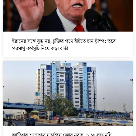
ইরানের সঙ্গে যুদ্ধ নয়, চুক্তির পথে হাঁটতে চান ট্রাম্প; তবে
পরমাণু কর্মসূচি নিয়ে কড়া বার্তা
জাতিগত শংসাপত্র যাচাইয়ে জোর নবান্ন, ১.২২ লক্ষ নথি