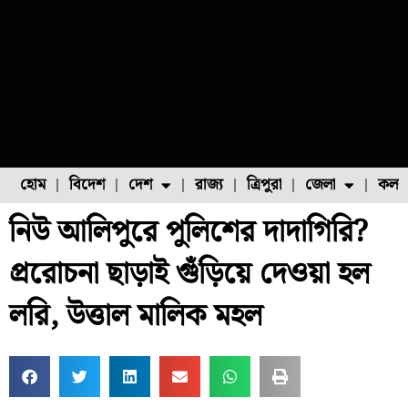
হোম
বিদেশ
দেশ
রাজ্য
ত্রিপুরা
জেলা
কলক
নিউ আলিপুরে পুলিশের দাদাগিরি?
ফুল চাষ
ফল চাষ
মাছ চাষ
উত্তর ২৪ পরগনা
পোল্ট্রি চাষ
প্ররোচনা ছাড়াই গুঁড়িয়ে দেওয়া হল
লরি, উত্তাল মালিক মহল