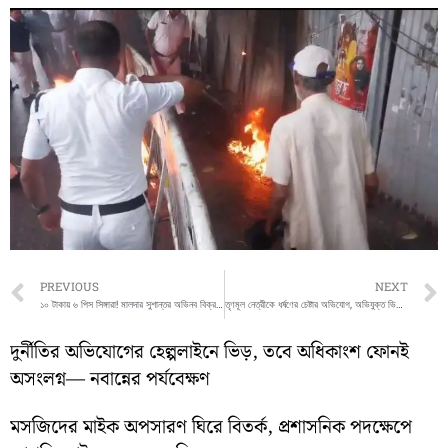
Prev
PREVIOUS
NEXT
১০ টাকায় ৬ পিস সিঙ্গারা! মালদার সুশান্তর অভিনব বিক্রয় কৌশলে চমক ইংরেজবাজারে
তৃণমূল নেত্রীকে ধর্ষণের চেষ্টার অভিযোগ, অভিযুক্ত ভিলেজ পুলিশ-সহ চারজন, হুমকির মুখে নির্যাতিতা
দুর্নীতির অভিযোগের হেল্পলাইনে ভিড়, তবে অধিকাংশ ফোনই
অসংলগ্ন— নবান্নের পর্যবেক্ষণ
মসজিদের মাইক অপসারণ ঘিরে বিতর্ক, প্রশাসনিক পদক্ষেপে