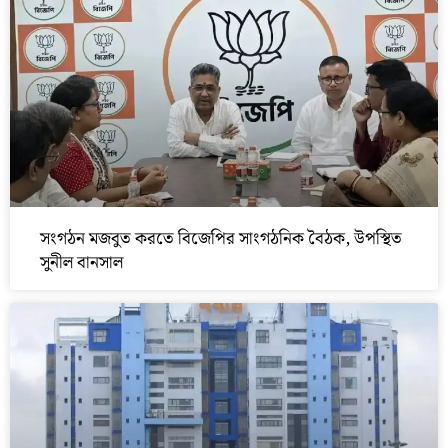
সংগঠন মজবুত করতে বিজেপির সাংগঠনিক বৈঠক, উপস্থিত
সুনীল বানসাল