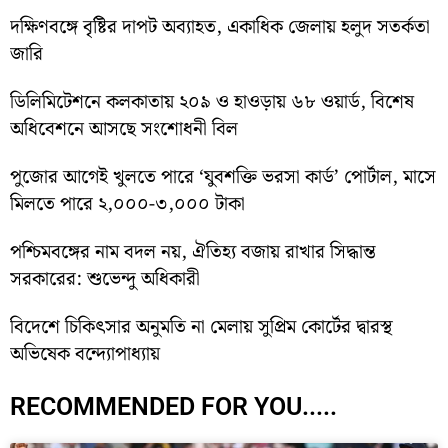
দক্ষিণবঙ্গে বৃষ্টির দাপট অব্যাহত, একাধিক জেলায় হলুদ সতর্কতা
জারি
ডিলিমিটেশনে কলকাতায় ২০৯ ও হাওড়ায় ৬৮ ওয়ার্ড, বিশেষ
অধিবেশনে আসছে সংশোধনী বিল
পুজোর আগেই খুলতে পারে ‘যুবশক্তি ভরসা কার্ড’ পোর্টাল, মাসে
মিলতে পারে ২,০০০-৩,০০০ টাকা
পশ্চিমবঙ্গের নাম বদল নয়, ঐতিহ্য বজায় রাখার সিদ্ধান্ত
সরকারের: শুভেন্দু অধিকারী
বিদেশে চিকিৎসার অনুমতি না মেলায় সুপ্রিম কোর্টের দ্বারস্থ
অভিষেক বন্দ্যোপাধ্যায়
RECOMMENDED FOR YOU.....