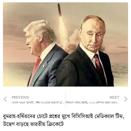
Prev
PREVIOUS
NEXT
ভোটের অঙ্কে ‘যুবসাথী’, লক্ষ্মীর ভাণ্ডারের ছায়াতেই যুব ভোট ধরার কৌশল
দিল্লিকে হারিয়ে WPL ২০২৬ চ্যাম্পিয়ন রয়্যাল চ্যালেঞ্জার্স বেঙ্গালুরু, স্মৃতি মান্ধানার নেতৃত্বে ইতিহাস
বুমরাহ-হর্ষিতদের চোটে প্রশ্নের মুখে বিসিসিআই মেডিক্যাল টিম,
উদ্বেগ বাড়ছে ভারতীয় ক্রিকেটে