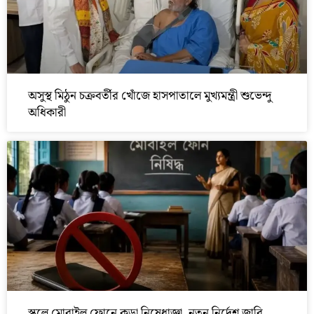
অসুস্থ মিঠুন চক্রবর্তীর খোঁজে হাসপাতালে মুখ্যমন্ত্রী শুভেন্দু
অধিকারী
স্কুলে মোবাইল ফোনে কড়া নিষেধাজ্ঞা, নতুন নির্দেশ জারি