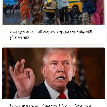
বাংলাজুড়ে বর্ষার দাপট অব্যাহত, সপ্তাহের শেষ পর্যন্ত ভারী
বৃষ্টির পূর্বাভাস
ইরানের সঙ্গে যুদ্ধ নয়, চুক্তির পথে হাঁটতে চান ট্রাম্প; তবে