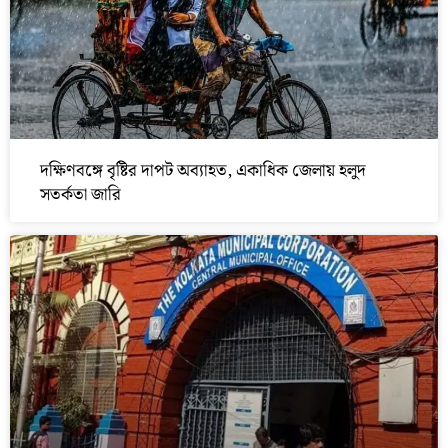
দক্ষিণবঙ্গে বৃষ্টির দাপট অব্যাহত, একাধিক জেলায় হলুদ
সতর্কতা জারি