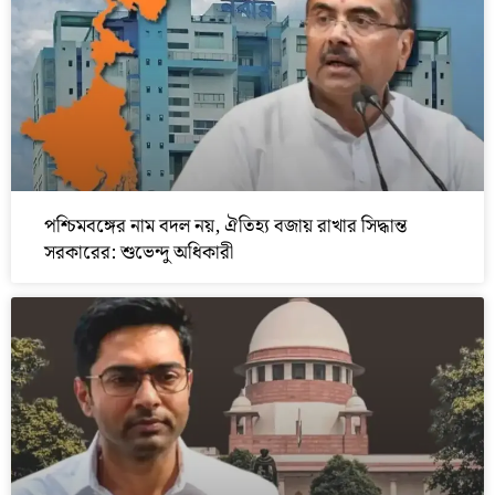
পশ্চিমবঙ্গের নাম বদল নয়, ঐতিহ্য বজায় রাখার সিদ্ধান্ত
সরকারের: শুভেন্দু অধিকারী