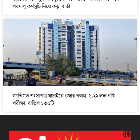
পরমাণু কর্মসূচি নিয়ে কড়া বার্তা
জাতিগত শংসাপত্র যাচাইয়ে জোর নবান্ন, ১.২২ লক্ষ নথি
পরীক্ষা, বাতিল ১৩৫টি