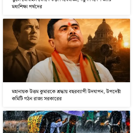
মধ্যশিক্ষা পর্ষদের
মহানায়ক উত্তম কুমারকে শ্রদ্ধায় বছরব্যাপী উদযাপন, উপদেষ্টা
কমিটি গঠন রাজ্য সরকারের