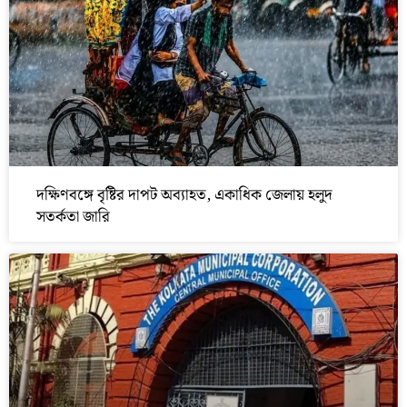
দক্ষিণবঙ্গে বৃষ্টির দাপট অব্যাহত, একাধিক জেলায় হলুদ
সতর্কতা জারি