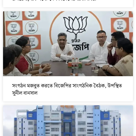
সংগঠন মজবুত করতে বিজেপির সাংগঠনিক বৈঠক, উপস্থিত
সুনীল বানসাল