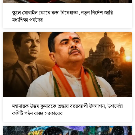
স্কুলে মোবাইল ফোনে কড়া নিষেধাজ্ঞা, নতুন নির্দেশ জারি
মধ্যশিক্ষা পর্ষদের
মহানায়ক উত্তম কুমারকে শ্রদ্ধায় বছরব্যাপী উদযাপন, উপদেষ্টা
কমিটি গঠন রাজ্য সরকারের