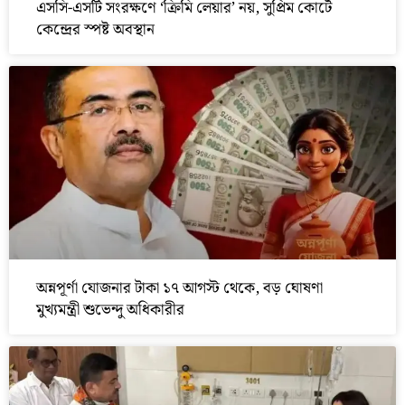
এসসি-এসটি সংরক্ষণে ‘ক্রিমি লেয়ার’ নয়, সুপ্রিম কোর্টে
কেন্দ্রের স্পষ্ট অবস্থান
অন্নপূর্ণা যোজনার টাকা ১৭ আগস্ট থেকে, বড় ঘোষণা
মুখ্যমন্ত্রী শুভেন্দু অধিকারীর