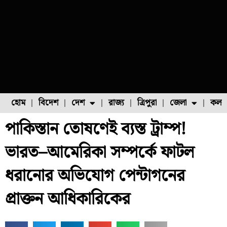
হোম
বিদেশ
দেশ
রাজ্য
ত্রিপুরা
জেলা
কলক
পাকিস্তান তোষণেই ব্যস্ত ট্রাম্প!
ফুল চাষ
ফল চাষ
মাছ চাষ
উত্তর ২৪ পরগনা
পোল্ট্রি চাষ
ভারত–আমেরিকা সম্পর্কে ফাটল
ধরানোর অভিযোগ পেন্টাগনের
প্রাক্তন আধিকারিকের