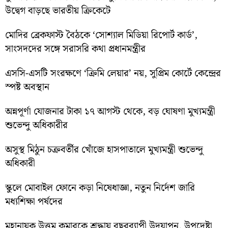
উদ্বেগ বাড়ছে ভারতীয় ক্রিকেটে
মোদির ব্রেকফাস্ট বৈঠকে ‘সোশ্যাল মিডিয়া রিপোর্ট কার্ড’,
সাংসদদের সঙ্গে সরাসরি কথা প্রধানমন্ত্রীর
এসসি-এসটি সংরক্ষণে ‘ক্রিমি লেয়ার’ নয়, সুপ্রিম কোর্টে কেন্দ্রের
স্পষ্ট অবস্থান
অন্নপূর্ণা যোজনার টাকা ১৭ আগস্ট থেকে, বড় ঘোষণা মুখ্যমন্ত্রী
শুভেন্দু অধিকারীর
অসুস্থ মিঠুন চক্রবর্তীর খোঁজে হাসপাতালে মুখ্যমন্ত্রী শুভেন্দু
অধিকারী
স্কুলে মোবাইল ফোনে কড়া নিষেধাজ্ঞা, নতুন নির্দেশ জারি
মধ্যশিক্ষা পর্ষদের
মহানায়ক উত্তম কুমারকে শ্রদ্ধায় বছরব্যাপী উদযাপন, উপদেষ্টা