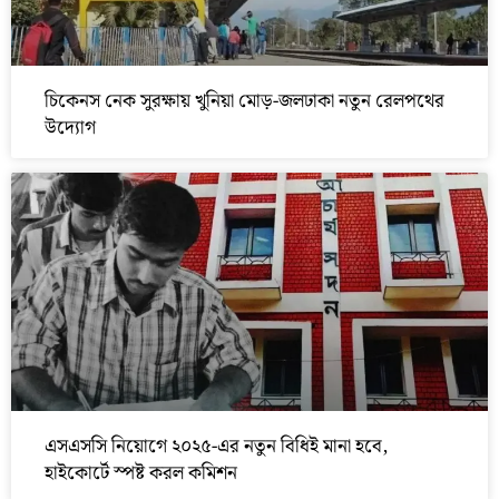
চিকেনস নেক সুরক্ষায় খুনিয়া মোড়-জলঢাকা নতুন রেলপথের
উদ্যোগ
এসএসসি নিয়োগে ২০২৫-এর নতুন বিধিই মানা হবে,
হাইকোর্টে স্পষ্ট করল কমিশন