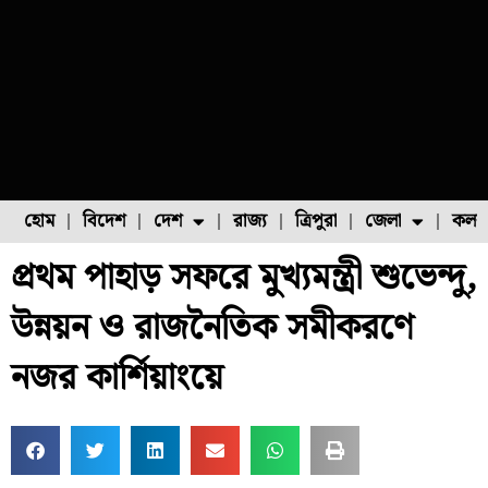
হোম
বিদেশ
দেশ
রাজ্য
ত্রিপুরা
জেলা
কলক
প্রথম পাহাড় সফরে মুখ্যমন্ত্রী শুভেন্দু,
ফুল চাষ
ফল চাষ
মাছ চাষ
উত্তর ২৪ পরগনা
পোল্ট্রি চাষ
উন্নয়ন ও রাজনৈতিক সমীকরণে
নজর কার্শিয়াংয়ে