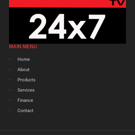
MAIN MENU
Home
About
Products
Services
Finance
Contact
F
T
G
L
S