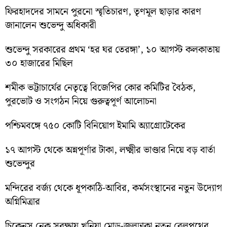
ফিরহাদদের সামনে পুরনো স্মৃতিচারণ, তৃণমূল ছাড়ার কারণ
জানালেন শুভেন্দু অধিকারী
শুভেন্দু সরকারের প্রথম ‘হর ঘর তেরঙ্গা’, ১০ আগস্ট কলকাতায়
৩০ হাজারের মিছিল
শমীক ভট্টাচার্যের নেতৃত্বে বিজেপির কোর কমিটির বৈঠক,
পুরভোট ও সংগঠন নিয়ে গুরুত্বপূর্ণ আলোচনা
পশ্চিমবঙ্গে ৭৫০ কোটি বিনিয়োগ ইমামি অ্যাগ্রোটেকের
১৭ আগস্ট থেকে অন্নপূর্ণার টাকা, লক্ষ্মীর ভাণ্ডার নিয়ে বড় বার্তা
শুভেন্দুর
মন্দিরের বর্জ্য থেকে ধূপকাঠি-আবির, কর্মসংস্থানের নতুন উদ্যোগ
অগ্নিমিত্রার
চিকেনস নেক সুরক্ষায় খুনিয়া মোড়-জলঢাকা নতুন রেলপথের