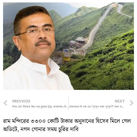
Prev
PREVIOUS
NEXT
বিশ্ব যোগ দিবসকে ঘিরে বন্ধ সুন্দরবন ট্যুর, কলকাতায় নৌকার যোগাভ্যাসে অংশ নেবে বোট-লঞ্চ
লোকসভায় কি শুরু হবে ‘তৃণমূল বনাম তৃণমূল’? বাদল অধিবেশনের আগে তুঙ্গে জল্পনা
রাম মন্দিরের ৩৩০০ কোটি টাকার অনুদানের হিসেব মিলে গেল
অডিটে, নগদ গোনার সময় চুরির দাবি