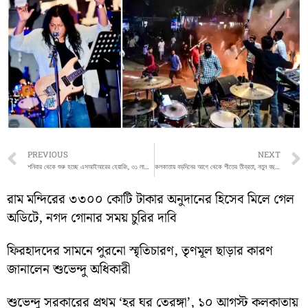
Prev
PREVIOUS
NEXT
শনিবার থেকে শুরু হচ্ছে এসআইআরের হেয়ারিং, ৩১ লাখের বেশি ভোটার ডাকা
কলকাতায় বড়দিনের আগে থেকে শীতের তীব্রতা, নতুন বছরে সামান্য উষ্ণতা
রাম মন্দিরের ৩৩০০ কোটি টাকার অনুদানের হিসেব মিলে গেল
অডিটে, নগদ গোনার সময় চুরির দাবি
ফিরহাদদের সামনে পুরনো স্মৃতিচারণ, তৃণমূল ছাড়ার কারণ
জানালেন শুভেন্দু অধিকারী
শুভেন্দু সরকারের প্রথম ‘হর ঘর তেরঙ্গা’, ১০ আগস্ট কলকাতায়