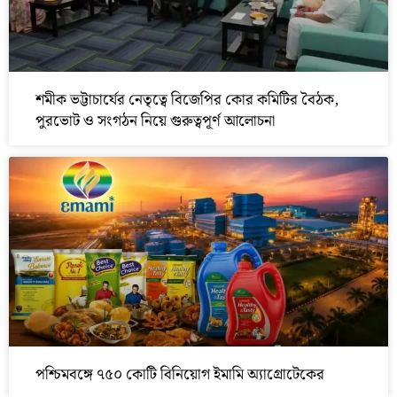
শমীক ভট্টাচার্যের নেতৃত্বে বিজেপির কোর কমিটির বৈঠক,
পুরভোট ও সংগঠন নিয়ে গুরুত্বপূর্ণ আলোচনা
পশ্চিমবঙ্গে ৭৫০ কোটি বিনিয়োগ ইমামি অ্যাগ্রোটেকের