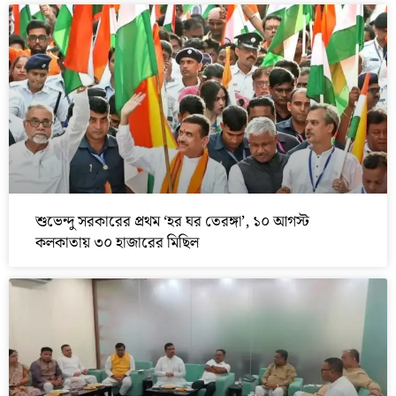
শুভেন্দু সরকারের প্রথম ‘হর ঘর তেরঙ্গা’, ১০ আগস্ট
কলকাতায় ৩০ হাজারের মিছিল