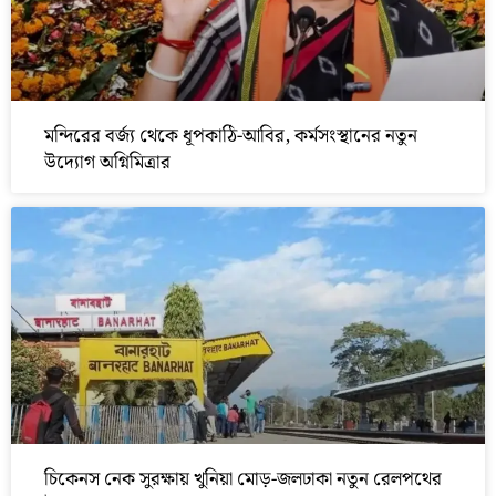
মন্দিরের বর্জ্য থেকে ধূপকাঠি-আবির, কর্মসংস্থানের নতুন
উদ্যোগ অগ্নিমিত্রার
চিকেনস নেক সুরক্ষায় খুনিয়া মোড়-জলঢাকা নতুন রেলপথের