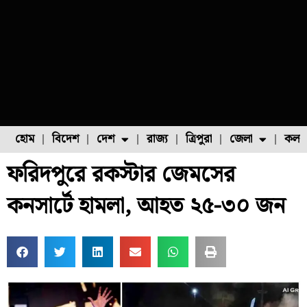
হোম
বিদেশ
দেশ
রাজ্য
ত্রিপুরা
জেলা
কলক
ফরিদপুরে রকস্টার জেমসের
ফুল চাষ
ফল চাষ
মাছ চাষ
উত্তর ২৪ পরগনা
পোল্ট্রি চাষ
কনসার্টে হামলা, আহত ২৫-৩০ জন