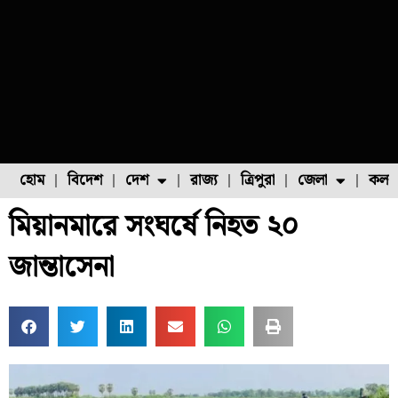
হোম
বিদেশ
দেশ
রাজ্য
ত্রিপুরা
জেলা
কলক
মিয়ানমারে সংঘর্ষে নিহত ২০
ফুল চাষ
ফল চাষ
মাছ চাষ
উত্তর ২৪ পরগনা
পোল্ট্রি চাষ
জান্তাসেনা