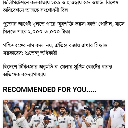
ডিলিমিটেশনে কলকাতায় ২০৯ ও হাওড়ায় ৬৮ ওয়ার্ড, বিশেষ
অধিবেশনে আসছে সংশোধনী বিল
পুজোর আগেই খুলতে পারে ‘যুবশক্তি ভরসা কার্ড’ পোর্টাল, মাসে
মিলতে পারে ২,০০০-৩,০০০ টাকা
পশ্চিমবঙ্গের নাম বদল নয়, ঐতিহ্য বজায় রাখার সিদ্ধান্ত
সরকারের: শুভেন্দু অধিকারী
বিদেশে চিকিৎসার অনুমতি না মেলায় সুপ্রিম কোর্টের দ্বারস্থ
অভিষেক বন্দ্যোপাধ্যায়
RECOMMENDED FOR YOU.....