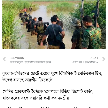
Prev
PREVIOUS
NEXT
হড়পা বানে মৃতদের শ্রদ্ধা জানিয়ে পালিত বিজয়া সন্মিলনী
নেপালে বন্যা ও ভূমিধসে নিহত ৩৩
বুমরাহ-হর্ষিতদের চোটে প্রশ্নের মুখে বিসিসিআই মেডিক্যাল টিম,
উদ্বেগ বাড়ছে ভারতীয় ক্রিকেটে
মোদির ব্রেকফাস্ট বৈঠকে ‘সোশ্যাল মিডিয়া রিপোর্ট কার্ড’,
সাংসদদের সঙ্গে সরাসরি কথা প্রধানমন্ত্রীর