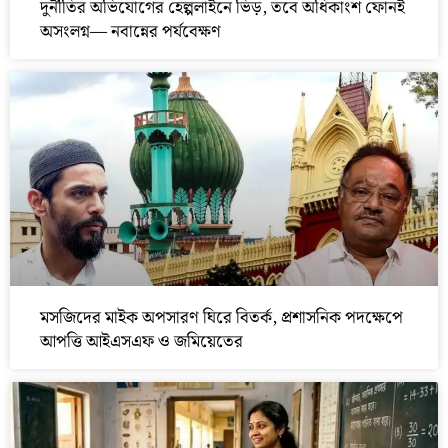
দুর্নীতির অভিযোগের হেল্পলাইনে ভিড়, তবে অধিকাংশ ফোনই
অসংলগ্ন— নবান্নের পর্যবেক্ষণ
মসজিদের মাইক অপসারণ ঘিরে বিতর্ক, প্রশাসনিক পদক্ষেপে
আপত্তি আইএসএফ ও জমিয়েতের