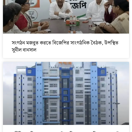
সংগঠন মজবুত করতে বিজেপির সাংগঠনিক বৈঠক, উপস্থিত
সুনীল বানসাল