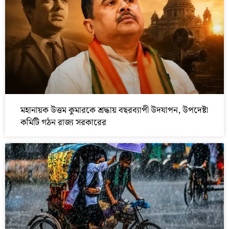
মহানায়ক উত্তম কুমারকে শ্রদ্ধায় বছরব্যাপী উদযাপন, উপদেষ্টা
কমিটি গঠন রাজ্য সরকারের