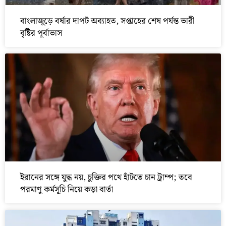
বাংলাজুড়ে বর্ষার দাপট অব্যাহত, সপ্তাহের শেষ পর্যন্ত ভারী
বৃষ্টির পূর্বাভাস
ইরানের সঙ্গে যুদ্ধ নয়, চুক্তির পথে হাঁটতে চান ট্রাম্প; তবে
পরমাণু কর্মসূচি নিয়ে কড়া বার্তা