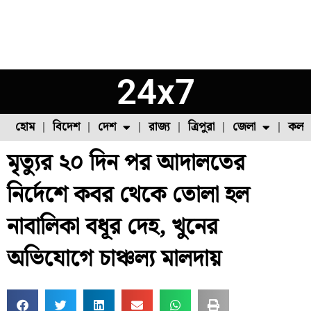
24x7
হোম
বিদেশ
দেশ
রাজ্য
ত্রিপুরা
জেলা
কলক
মৃত্যুর ২০ দিন পর আদালতের
ফুল চাষ
ফল চাষ
মাছ চাষ
উত্তর ২৪ পরগনা
পোল্ট্রি চাষ
নির্দেশে কবর থেকে তোলা হল
নাবালিকা বধূর দেহ, খুনের
অভিযোগে চাঞ্চল্য মালদায়