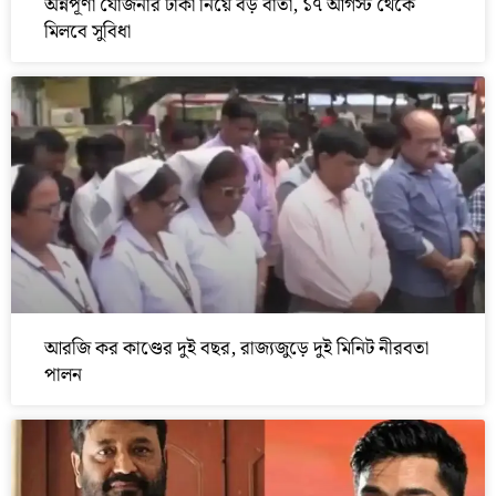
অন্নপূর্ণা যোজনার টাকা নিয়ে বড় বার্তা, ১৭ আগস্ট থেকে
মিলবে সুবিধা
আরজি কর কাণ্ডের দুই বছর, রাজ্যজুড়ে দুই মিনিট নীরবতা
পালন