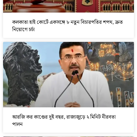
কলকাতা হাই কোর্টে একসঙ্গে ৮ নতুন বিচারপতির শপথ, দ্রুত
নিয়োগে চর্চা
আরজি কর কাণ্ডের দুই বছর, রাজ্যজুড়ে ২ মিনিট নীরবতা
পালন