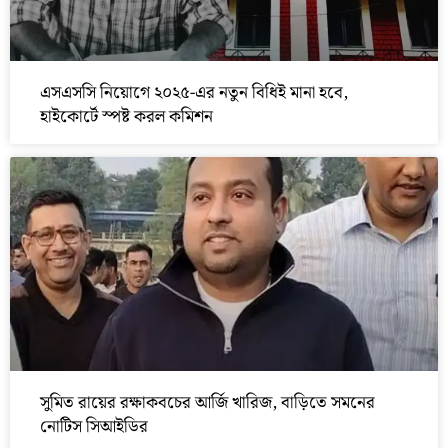
এসএসসি নিয়োগে ২০২৫-এর নতুন বিধিই মানা হবে,
হাইকোর্টে স্পষ্ট করল কমিশন
সুমিত রায়ের রক্ষাকবচের আর্জি খারিজ, বাড়িতে সমনের
নোটিস সিআইডির