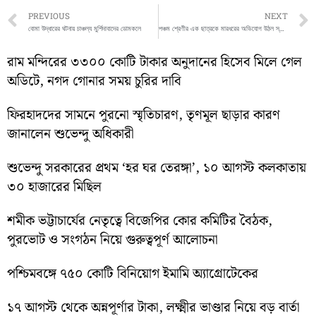
Prev
PREVIOUS
NEXT
বোমা উদ্ধারের ঘটনায় চাঞ্চল্য মুর্শিদাবাদের ডোমকলে
পঞ্চম শ্রেণীর এক ছাত্রকে মারধরের অভিযোগ উঠল স্কুলের মালিকের বিরুদ্ধে
রাম মন্দিরের ৩৩০০ কোটি টাকার অনুদানের হিসেব মিলে গেল
অডিটে, নগদ গোনার সময় চুরির দাবি
ফিরহাদদের সামনে পুরনো স্মৃতিচারণ, তৃণমূল ছাড়ার কারণ
জানালেন শুভেন্দু অধিকারী
শুভেন্দু সরকারের প্রথম ‘হর ঘর তেরঙ্গা’, ১০ আগস্ট কলকাতায়
৩০ হাজারের মিছিল
শমীক ভট্টাচার্যের নেতৃত্বে বিজেপির কোর কমিটির বৈঠক,
পুরভোট ও সংগঠন নিয়ে গুরুত্বপূর্ণ আলোচনা
পশ্চিমবঙ্গে ৭৫০ কোটি বিনিয়োগ ইমামি অ্যাগ্রোটেকের
১৭ আগস্ট থেকে অন্নপূর্ণার টাকা, লক্ষ্মীর ভাণ্ডার নিয়ে বড় বার্তা