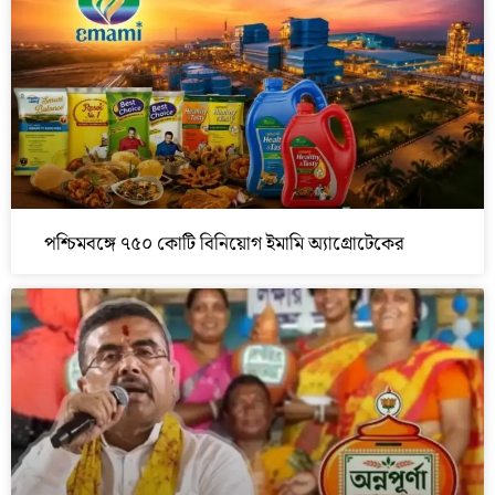
পশ্চিমবঙ্গে ৭৫০ কোটি বিনিয়োগ ইমামি অ্যাগ্রোটেকের