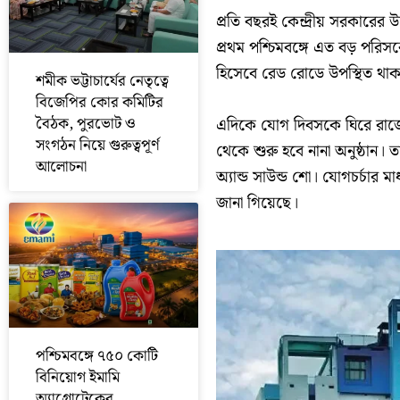
প্রতি বছরই কেন্দ্রীয় সরকারে
প্রথম পশ্চিমবঙ্গে এত বড় পরিস
হিসেবে রেড রোডে উপস্থিত থাকবেন প
শমীক ভট্টাচার্যের নেতৃত্বে
বিজেপির কোর কমিটির
বৈঠক, পুরভোট ও
এদিকে যোগ দিবসকে ঘিরে রাজ
সংগঠন নিয়ে গুরুত্বপূর্ণ
থেকে শুরু হবে নানা অনুষ্ঠান। 
আলোচনা
অ্যান্ড সাউন্ড শো। যোগচর্চার মা
জানা গিয়েছে।
পশ্চিমবঙ্গে ৭৫০ কোটি
বিনিয়োগ ইমামি
অ্যাগ্রোটেকের