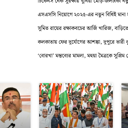
চিকেনস নেক সুরক্ষায় খুনিয়া মোড়-জলঢাকা 
এসএসসি নিয়োগে ২০২৫-এর নতুন বিধিই মানা হব
সুমিত রায়ের রক্ষাকবচের আর্জি খারিজ, বাড
কলকাতায় ফের দুর্যোগের আশঙ্কা, দুপুরে ভারী বৃষ্
‘বোরখা’ মন্তব্যের মামলা, মহুয়া মৈত্রকে সুপ্রিম ক