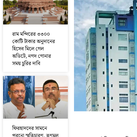
রাম মন্দিরের ৩৩০০
কোটি টাকার অনুদানের
হিসেব মিলে গেল
অডিটে, নগদ গোনার
সময় চুরির দাবি
ফিরহাদদের সামনে
পুরনো স্মৃতিচারণ, তৃণমূল