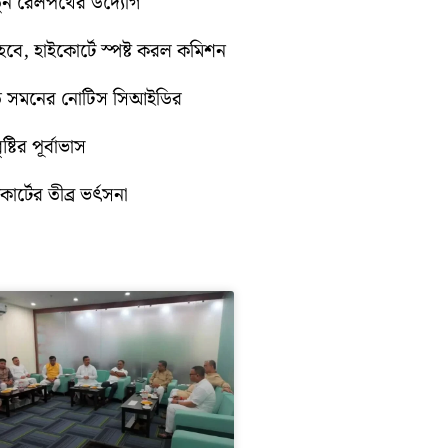
নতুন রেলপথের উদ্যোগ
ে, হাইকোর্টে স্পষ্ট করল কমিশন
়িতে সমনের নোটিস সিআইডির
টির পূর্বাভাস
োর্টের তীব্র ভর্ৎসনা