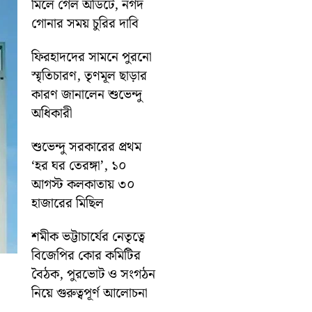
মিলে গেল অডিটে, নগদ
গোনার সময় চুরির দাবি
ফিরহাদদের সামনে পুরনো
স্মৃতিচারণ, তৃণমূল ছাড়ার
কারণ জানালেন শুভেন্দু
অধিকারী
শুভেন্দু সরকারের প্রথম
‘হর ঘর তেরঙ্গা’, ১০
আগস্ট কলকাতায় ৩০
হাজারের মিছিল
শমীক ভট্টাচার্যের নেতৃত্বে
বিজেপির কোর কমিটির
বৈঠক, পুরভোট ও সংগঠন
নিয়ে গুরুত্বপূর্ণ আলোচনা