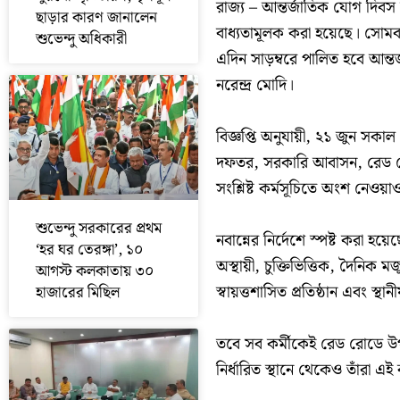
রাজ্য – আন্তর্জাতিক যোগ দিবস
ছাড়ার কারণ জানালেন
বাধ্যতামূলক করা হয়েছে। সোমবা
শুভেন্দু অধিকারী
এদিন সাড়ম্বরে পালিত হবে আন্ত
নরেন্দ্র মোদি।
বিজ্ঞপ্তি অনুযায়ী, ২১ জুন সকাল 
দফতর, সরকারি আবাসন, রেড রোড
সংশ্লিষ্ট কর্মসূচিতে অংশ নেওয়
শুভেন্দু সরকারের প্রথম
নবান্নের নির্দেশে স্পষ্ট করা হ
‘হর ঘর তেরঙ্গা’, ১০
অস্থায়ী, চুক্তিভিত্তিক, দৈনিক মজুর
আগস্ট কলকাতায় ৩০
স্বায়ত্তশাসিত প্রতিষ্ঠান এবং স
হাজারের মিছিল
তবে সব কর্মীকেই রেড রোডে উপ
নির্ধারিত স্থানে থেকেও তাঁরা এ