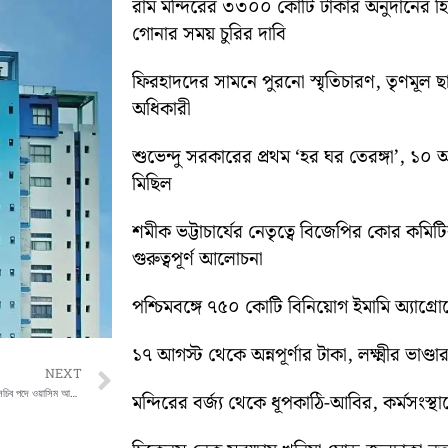
রাম মন্দিরের ৩৩০০ কোটি টাকার অনুদানের 
গোনার সময় চুরির দাবি
ফিরহাদদের সামনে পুরনো স্মৃতিচারণ, তৃণমূল ছ
অধিকারী
শুভেন্দু সরকারের প্রথম ‘হর ঘর তেরঙ্গা’, 
মিছিল
শমীক ভট্টাচার্যের নেতৃত্বে বিজেপির কোর কম
গুরুত্বপূর্ণ আলোচনা
পশ্চিমবঙ্গে ৭৫০ কোটি বিনিয়োগ ইমামি অ্যাগ্র
১৭ আগস্ট থেকে অন্নপূর্ণার টাকা, লক্ষ্মীর ভাণ্ডার
Next
NEXT
মহামেডান ক্লাবে নতুন কমিটি গঠনের কাজ শুরু, সচিব পদে ওয়াসিম আক্রম
মন্দিরের বর্জ্য থেকে ধূপকাঠি-আবির, কর্মসংস্থা