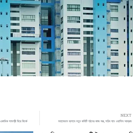
NEXT
কাধিক সামগ্রী ঘিরে বিতর্ক
মহামেডান ক্লাবে নতুন কমিটি গঠনের কাজ শুরু, সচিব পদে ওয়াসিম আক্রম