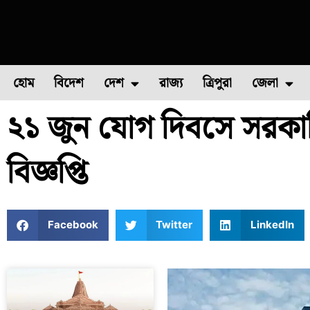
হোম
বিদেশ
দেশ
রাজ্য
ত্রিপুরা
জেলা
২১ জুন যোগ দিবসে সরকারি 
ফুল চাষ
ফল চাষ
মাছ চাষ
উত্তর ২৪ পরগন
পোল্ট্রি চ
বিজ্ঞপ্তি
Facebook
Twitter
LinkedIn