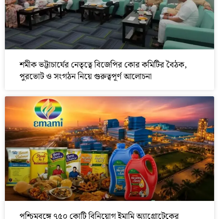
শমীক ভট্টাচার্যের নেতৃত্বে বিজেপির কোর কমিটির বৈঠক,
পুরভোট ও সংগঠন নিয়ে গুরুত্বপূর্ণ আলোচনা
পশ্চিমবঙ্গে ৭৫০ কোটি বিনিয়োগ ইমামি অ্যাগ্রোটেকের