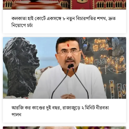
কলকাতা হাই কোর্টে একসঙ্গে ৮ নতুন বিচারপতির শপথ, দ্রুত
নিয়োগে চর্চা
আরজি কর কাণ্ডের দুই বছর, রাজ্যজুড়ে ২ মিনিট নীরবতা
পালন