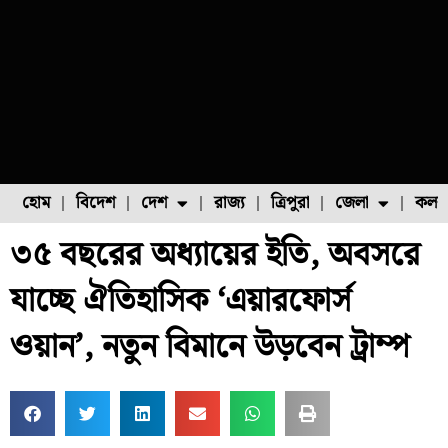
হোম
বিদেশ
দেশ
রাজ্য
ত্রিপুরা
জেলা
কলক
৩৫ বছরের অধ্যায়ের ইতি, অবসরে
ফুল চাষ
ফল চাষ
মাছ চাষ
উত্তর ২৪ পরগনা
পোল্ট্রি চাষ
যাচ্ছে ঐতিহাসিক ‘এয়ারফোর্স
ওয়ান’, নতুন বিমানে উড়বেন ট্রাম্প