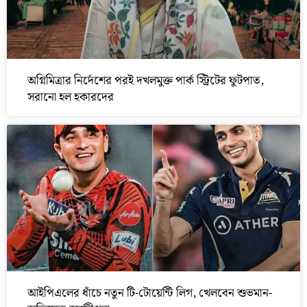
অগ্নিমিত্রার নির্দেশের পরই দখলমুক্ত পার্ক স্ট্রিটের ফুটপাত,
সরানো হল হকারদের
আইপিএলের ধাঁচে নতুন টি-টোয়েন্টি লিগ, খেলবেন শুভমান-