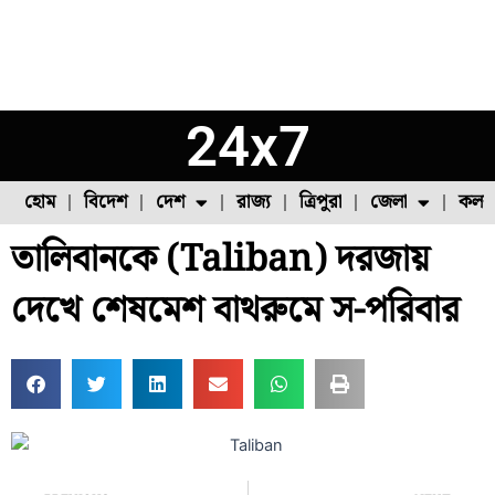
24x7
হোম
বিদেশ
দেশ
রাজ্য
ত্রিপুরা
জেলা
কলক
তালিবানকে (Taliban) দরজায়
ফুল চাষ
ফল চাষ
মাছ চাষ
উত্তর ২৪ পরগনা
পোল্ট্রি চাষ
দেখে শেষমেশ বাথরুমে স-পরিবার