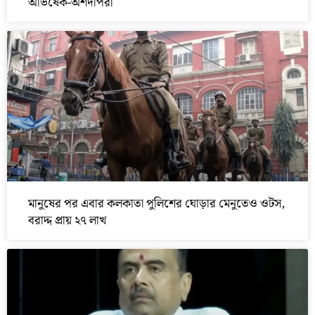
অভিষেক-অর্শদীপরা
মানুষের পর এবার কলকাতা পুলিশের ঘোড়ার মেনুতেও ওটস,
বরাদ্দ প্রায় ২৭ লাখ