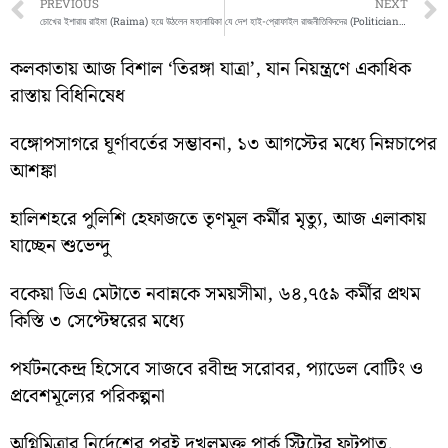
Prev
PREVIOUS
NEXT
চোখের ইশারায় রাইমা (Raima) হয়ে উঠলেন মহানায়িকা
যে দেশ হাই-প্রোফাইল রাজনীতিবিদদের (Politician) শেষ ঠাঁই
কলকাতায় আজ বিশাল ‘তিরঙ্গা যাত্রা’, যান নিয়ন্ত্রণে একাধিক
রাস্তায় বিধিনিষেধ
বঙ্গোপসাগরে ঘূর্ণাবর্তের সম্ভাবনা, ১৩ আগস্টের মধ্যে নিম্নচাপের
আশঙ্কা
হালিশহরে পুলিশি হেফাজতে তৃণমূল কর্মীর মৃত্যু, আজ এলাকায়
যাচ্ছেন শুভেন্দু
বকেয়া ডিএ মেটাতে নবান্নকে সময়সীমা, ৬৪,৭৫৯ কর্মীর প্রথম
কিস্তি ৩ সেপ্টেম্বরের মধ্যে
পর্যটনকেন্দ্র হিসেবে সাজবে রবীন্দ্র সরোবর, প্যাডেল বোটিং ও
প্রবেশমূল্যের পরিকল্পনা
অগ্নিমিত্রার নির্দেশের পরই দখলমুক্ত পার্ক স্ট্রিটের ফুটপাত,