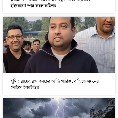
হাইকোর্টে স্পষ্ট করল কমিশন
সুমিত রায়ের রক্ষাকবচের আর্জি খারিজ, বাড়িতে সমনের
নোটিস সিআইডির