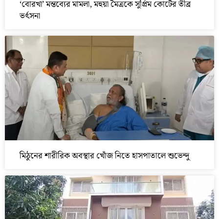
‘বোরখা’ মন্তব্যের মামলা, মহুয়া মৈত্রকে সুপ্রিম কোর্টের তীব্র
ভর্ৎসনা
মিঠুনের শারীরিক অবস্থার খোঁজ নিতে হাসপাতালে শুভেন্দু