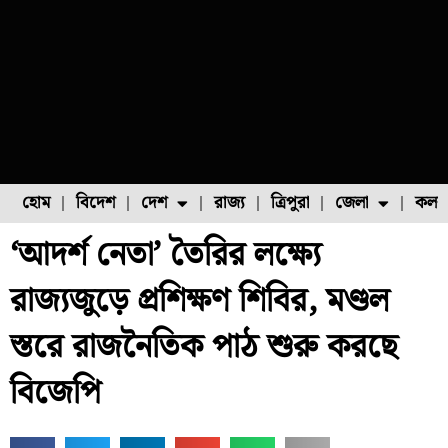
হোম
বিদেশ
দেশ
রাজ্য
ত্রিপুরা
জেলা
কলক
‘আদর্শ নেতা’ তৈরির লক্ষ্যে
ফুল চাষ
ফল চাষ
মাছ চাষ
উত্তর ২৪ পরগনা
পোল্ট্রি চাষ
রাজ্যজুড়ে প্রশিক্ষণ শিবির, মণ্ডল
স্তরে রাজনৈতিক পাঠ শুরু করছে
বিজেপি