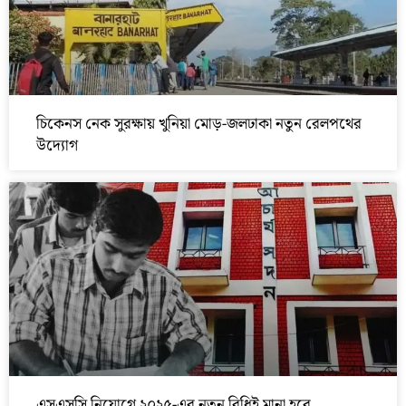
চিকেনস নেক সুরক্ষায় খুনিয়া মোড়-জলঢাকা নতুন রেলপথের
উদ্যোগ
এসএসসি নিয়োগে ২০২৫-এর নতুন বিধিই মানা হবে,