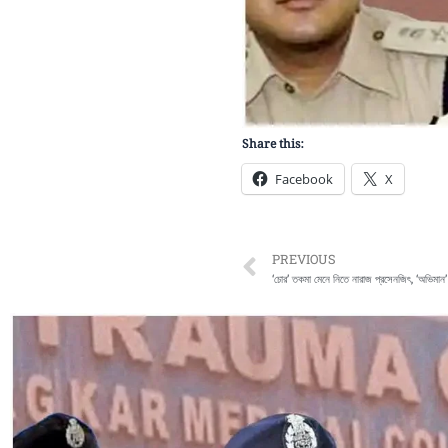
Share this:
Facebook
X
Prev
PREVIOUS
‘চোর’ তকমা মেনে নিতে নারাজ প্রসেনজিৎ, ‘অভিমান’