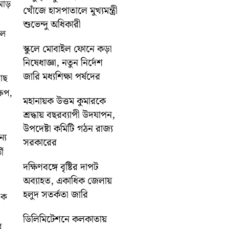
োড়
খোঁজে হাসপাতালে মুখ্যমন্ত্রী
শুভেন্দু অধিকারী
াল
স্কুলে মোবাইল ফোনে কড়া
নিষেধাজ্ঞা, নতুন নির্দেশ
জারি মধ্যশিক্ষা পর্ষদের
কাছ
ষেপ,
মহানায়ক উত্তম কুমারকে
শ্রদ্ধায় বছরব্যাপী উদযাপন,
উপদেষ্টা কমিটি গঠন রাজ্য
্য
সরকারের
ী
দক্ষিণবঙ্গে বৃষ্টির দাপট
অব্যাহত, একাধিক জেলায়
হলুদ সতর্কতা জারি
এক
ডিলিমিটেশনে কলকাতায়
ে