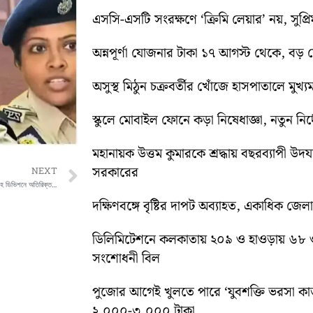
এসসি-এসটি সংরক্ষণে ‘ক্রিমি লেয়ার’ নয়, সুপ্রিম 
অন্নপূর্ণা যোজনার টাকা ১৭ আগস্ট থেকে, বড় ঘোষ
অসুস্থ মিঠুন চক্রবর্তীর খোঁজে হাসপাতালে মুখ্যমন্
স্কুলে মোবাইল ফোনে কড়া নিষেধাজ্ঞা, নতুন নির্দ
মহানায়ক উত্তম কুমারকে শ্রদ্ধায় বছরব্যাপী উদ
সরকারের
Next
NEXT
NEET পরীক্ষার্থীদের সুবিধায় হাওড়া ও শিয়ালদহ ডিভিশনে অতিরিক্ত ট্রেন, বিশেষ ঘোষণা পূর্ব রেলের
দক্ষিণবঙ্গে বৃষ্টির দাপট অব্যাহত, একাধিক জেল
ডিলিমিটেশনে কলকাতায় ২০৯ ও হাওড়ায় ৬৮ 
সংশোধনী বিল
পুজোর আগেই খুলতে পারে ‘যুবশক্তি ভরসা কার্
২,০০০-৩,০০০ টাকা