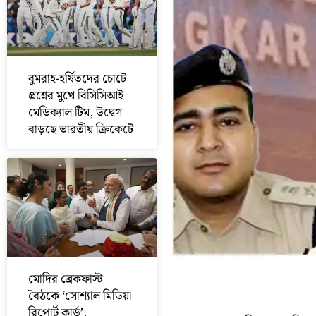
বুমরাহ-হর্ষিতদের চোটে
প্রশ্নের মুখে বিসিসিআই
মেডিক্যাল টিম, উদ্বেগ
বাড়ছে ভারতীয় ক্রিকেটে
মোদির ব্রেকফাস্ট
বৈঠকে ‘সোশ্যাল মিডিয়া
রিপোর্ট কার্ড’,