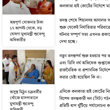
কলকাতা হাই কোর্টের নির্দেশে 
তদন্ত শেষে শিয়ালদহ আদালত সঞ্
অন্নপূর্ণা যোজনার টাকা
শুরু থেকেই নির্যাতিতার পরিবা
১৭ আগস্ট থেকে, বড়
ঘোষণা মুখ্যমন্ত্রী শুভেন্দু
ঘটনার সম্পূর্ণ সত্য এখনও প্রকা
অধিকারীর
দেখা হচ্ছে।
নতুন তদন্তপর্ব শুরু হওয়ার পর 
এবং ডিসি নর্থ অভিষেক গুপ্তা
রাজনৈতিক বা প্রশাসনিক নির্দেশে
করার চেষ্টা হয়েছিল কি না।
এদিকে কলকাতা হাই কোর্টের নির্দ
অসুস্থ মিঠুন চক্রবর্তীর
খোঁজে হাসপাতালে
বিশেষ তদন্তকারী দল (সিট) গঠন
মুখ্যমন্ত্রী শুভেন্দু
প্রতিটি ধাপ খুঁটিয়ে পর্যালোচনা
অধিকারী