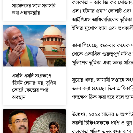
কলকাতা – আর জি কর মেডিক্যা
সাংসদদের সঙ্গে সরাসরি
এল। ঘটনার প্রমাণ লোপাট এবং 
কথা প্রধানমন্ত্রীর
আইপিএস আধিকারিকের ভূমিকা খত
ইন্দিরা মুখোপাধ্যায় এবং তৎকাল
জানা গিয়েছে, শুক্রবার কয়েক ঘণ
থেকে একাধিক গুরুত্বপূর্ণ নথি
পুলিশের ভূমিকা এবং তদন্ত প্রক্র
এসসি-এসটি সংরক্ষণে
সূত্রের খবর, আগামী সপ্তাহে 
‘ক্রিমি লেয়ার’ নয়, সুপ্রিম
তলব করা হয়েছে। তিন আধিকারিকের
কোর্টে কেন্দ্রের স্পষ্ট
পদক্ষেপ ঠিক করা হবে বলে জান
অবস্থান
উল্লেখ্য, ২০২৪ সালের ৮ আগস
তরুণী চিকিৎসককে ধর্ষণ ও খুন 
কলকাতা পুলিশ তদন্ত শুরু করে