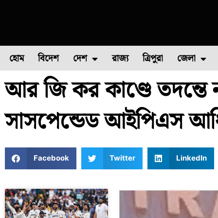
হোম
বিদেশ
দেশ
রাজ্য
ত্রিপুরা
জেলা
আর জি কর কাণ্ডে তদন্তে
ফুল চাষ
ফল চাষ
মাছ চাষ
উত্তর ২৪ পরগন
পোল্ট্রি চ
সাসপেন্ডেড আইপিএস আধ
Facebook
Twitter
LinkedIn