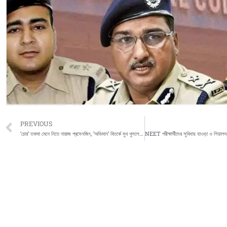
Prev
PREVIOUS
‘চোর’ তকমা মেনে নিতে নারাজ প্রসেনজিৎ, ‘অভিমান’ বিতর্কে মুখ খুললেন অভিনেতা