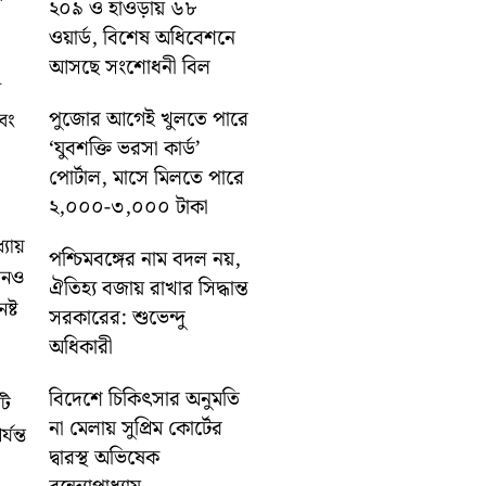
২০৯ ও হাওড়ায় ৬৮
ওয়ার্ড, বিশেষ অধিবেশনে
আসছে সংশোধনী বিল
ে
পুজোর আগেই খুলতে পারে
বং
‘যুবশক্তি ভরসা কার্ড’
পোর্টাল, মাসে মিলতে পারে
২,০০০-৩,০০০ টাকা
্যায়
পশ্চিমবঙ্গের নাম বদল নয়,
োনও
ঐতিহ্য বজায় রাখার সিদ্ধান্ত
ষ্ট
সরকারের: শুভেন্দু
অধিকারী
বিদেশে চিকিৎসার অনুমতি
টি
না মেলায় সুপ্রিম কোর্টের
যন্ত
দ্বারস্থ অভিষেক