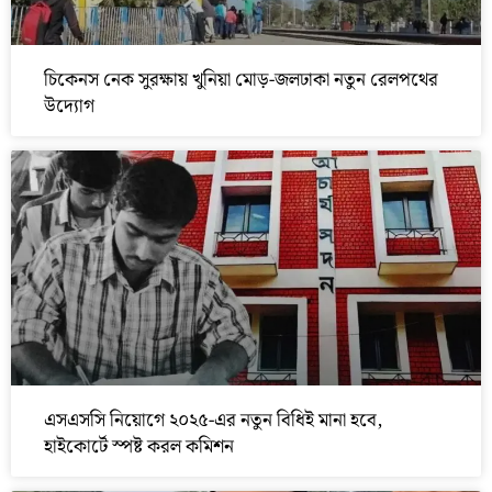
চিকেনস নেক সুরক্ষায় খুনিয়া মোড়-জলঢাকা নতুন রেলপথের
উদ্যোগ
এসএসসি নিয়োগে ২০২৫-এর নতুন বিধিই মানা হবে,
হাইকোর্টে স্পষ্ট করল কমিশন