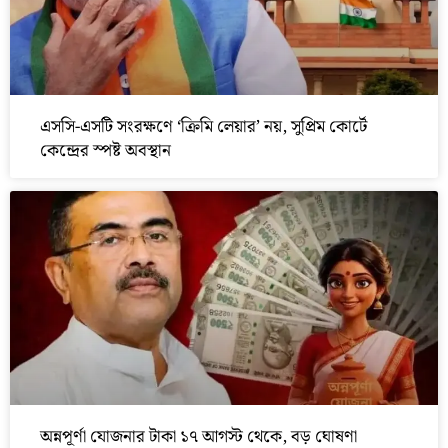
এসসি-এসটি সংরক্ষণে ‘ক্রিমি লেয়ার’ নয়, সুপ্রিম কোর্টে
কেন্দ্রের স্পষ্ট অবস্থান
অন্নপূর্ণা যোজনার টাকা ১৭ আগস্ট থেকে, বড় ঘোষণা