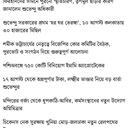
ফিরহাদদের সামনে পুরনো স্মৃতিচারণ, তৃণমূল ছাড়ার কারণ
জানালেন শুভেন্দু অধিকারী
শুভেন্দু সরকারের প্রথম ‘হর ঘর তেরঙ্গা’, ১০ আগস্ট কলকাতায়
৩০ হাজারের মিছিল
শমীক ভট্টাচার্যের নেতৃত্বে বিজেপির কোর কমিটির বৈঠক,
পুরভোট ও সংগঠন নিয়ে গুরুত্বপূর্ণ আলোচনা
পশ্চিমবঙ্গে ৭৫০ কোটি বিনিয়োগ ইমামি অ্যাগ্রোটেকের
১৭ আগস্ট থেকে অন্নপূর্ণার টাকা, লক্ষ্মীর ভাণ্ডার নিয়ে বড় বার্তা
শুভেন্দুর
মন্দিরের বর্জ্য থেকে ধূপকাঠি-আবির, কর্মসংস্থানের নতুন উদ্যোগ
অগ্নিমিত্রার
চিকেনস নেক সুরক্ষায় খুনিয়া মোড়-জলঢাকা নতুন রেলপথের