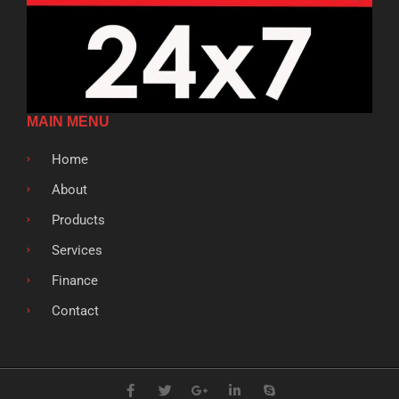
MAIN MENU
Home
About
Products
Services
Finance
Contact
F
T
G
L
S
a
w
o
i
k