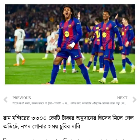
Prev
PREVIOUS
NEXT
শীতের দাপট বজায়, রাজ্যে কমবে না ঠান্ডা—আগামী ৭ দিন কুয়াশায় ঢাকবে বাংলা
গভীর রাতে কলকাতায় পৌঁছলেন মোহনবাগানের নতুন কোচ সের্জিও লোবেরা
রাম মন্দিরের ৩৩০০ কোটি টাকার অনুদানের হিসেব মিলে গেল
অডিটে, নগদ গোনার সময় চুরির দাবি