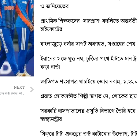
ও জমিয়েতের
প্রাথমিক শিক্ষকদের ‘সারপ্লাস’ বদলিতে অন্তর্বর্
হাইকোর্টের
বাংলাজুড়ে বর্ষার দাপট অব্যাহত, সপ্তাহের শেষ পর্য
ইরানের সঙ্গে যুদ্ধ নয়, চুক্তির পথে হাঁটতে চান ট্
কড়া বার্তা
জাতিগত শংসাপত্র যাচাইয়ে জোর নবান্ন, ১.২২ ল
Next
NEXT
ইডেনে ভারত-ওয়েস্ট ইন্ডিজ মহারণ, সেমিফাইনালের ভাগ্য নির্ধারণ আজই
প্রয়াত লোকসঙ্গীত শিল্পী স্বাগত দে, শোকের ছায
সরকারি হাসপাতালের প্রসূতি বিভাগে তৈরি হবে ‘ব
স্বাস্থ্যমন্ত্রীর
সিঙ্গুরে টাটা প্রকল্পের জট কাটানোর উদ্যোগ, টাট