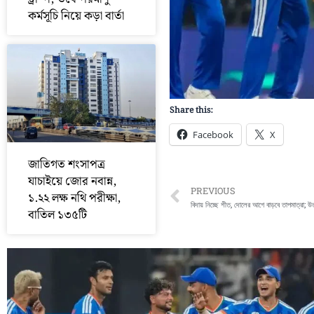
কর্মসূচি নিয়ে কড়া বার্তা
Share this:
Facebook
X
জাতিগত শংসাপত্র
যাচাইয়ে জোর নবান্ন,
Prev
PREVIOUS
১.২২ লক্ষ নথি পরীক্ষা,
বিদায় নিচ্ছে শীত, দোলের আগে বাড়বে তাপমাত্রা; উত্
বাতিল ১৩৫টি