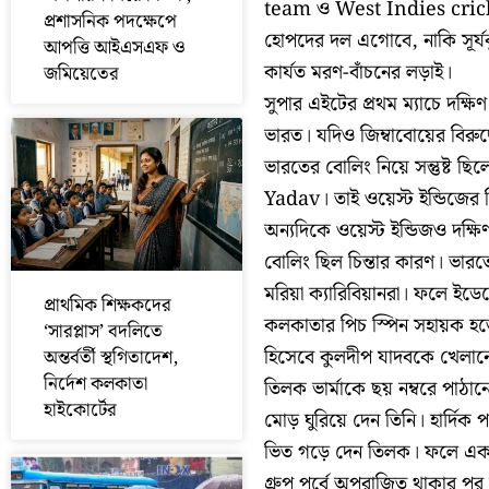
team ও West Indies cricket
প্রশাসনিক পদক্ষেপে
হোপদের দল এগোবে, নাকি সূর্যক
আপত্তি আইএসএফ ও
কার্যত মরণ-বাঁচনের লড়াই।
জমিয়েতের
সুপার এইটের প্রথম ম্যাচে দক্ষ
ভারত। যদিও জিম্বাবোয়ের বিরুদ্
ভারতের বোলিং নিয়ে সন্তুষ
Yadav। তাই ওয়েস্ট ইন্ডিজের ব
অন্যদিকে ওয়েস্ট ইন্ডিজও দক্ষিণ
বোলিং ছিল চিন্তার কারণ। ভারত
মরিয়া ক্যারিবিয়ানরা। ফলে ইড
প্রাথমিক শিক্ষকদের
কলকাতার পিচ স্পিন সহায়ক হতে
‘সারপ্লাস’ বদলিতে
হিসেবে কুলদীপ যাদবকে খেলানোর 
অন্তর্বর্তী স্থগিতাদেশ,
নির্দেশ কলকাতা
তিলক ভার্মাকে ছয় নম্বরে পাঠ
হাইকোর্টের
মোড় ঘুরিয়ে দেন তিনি। হার্দিক
ভিত গড়ে দেন তিলক। ফলে এক
গ্রুপ পর্বে অপরাজিত থাকার পর