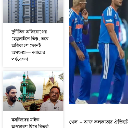
দুর্নীতির অভিযোগের
হেল্পলাইনে ভিড়, তবে
অধিকাংশ ফোনই
অসংলগ্ন— নবান্নের
পর্যবেক্ষণ
মসজিদের মাইক
খেলা – আজ কলকাতার ঐতিহাস
অপসারণ ঘিরে বিতর্ক,