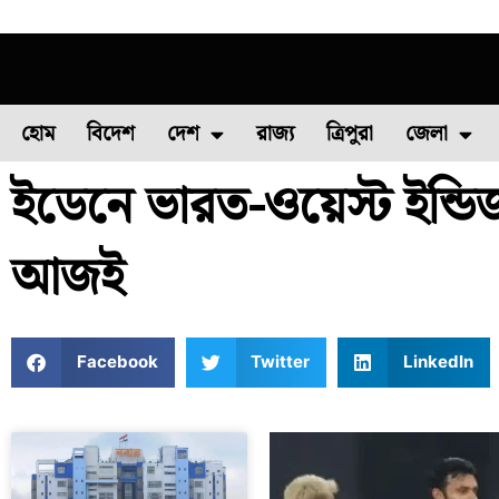
হোম
বিদেশ
দেশ
রাজ্য
ত্রিপুরা
জেলা
ইডেনে ভারত-ওয়েস্ট ইন্ডিজ
ফুল চাষ
ফল চাষ
মাছ চাষ
উত্তর ২৪ পরগন
পোল্ট্রি চ
আজই
Facebook
Twitter
LinkedIn