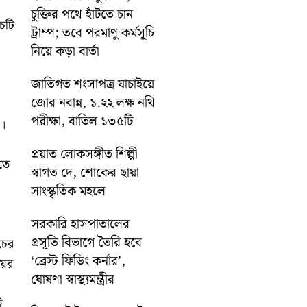
চুক্তির পথে হাঁটতে চান
চটি
ট্রাম্প; তবে পরমাণু কর্মসূচি
নিয়ে কড়া বার্তা
জাতিগত শংসাপত্র যাচাইয়ে
জোর নবান্ন, ১.২২ লক্ষ নথি
পরীক্ষা, বাতিল ১৩৫টি
ে।
প্রয়াত লোকসঙ্গীত শিল্পী
তে
স্বাগত দে, শোকের ছায়া
সাংস্কৃতিক মহলে
সরকারি হাসপাতালের
প্রসূতি বিভাগে তৈরি হবে
চের
‘ব্রেস্ট ফিডিং কর্নার’,
য়ের
ঘোষণা স্বাস্থ্যমন্ত্রীর
ই