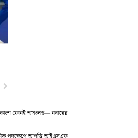
Next
ধিকাংশ ফোনই অসংলগ্ন— নবান্নের
সনিক পদক্ষেপে আপত্তি আইএসএফ