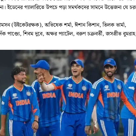
াবনা। ইডেনের গ্যালারিতে উপচে পড়া সমর্থকদের সামনে উত্তেজনা যে চর
স্যামসন (উইকেটরক্ষক), অভিষেক শর্মা, ঈশান কিশান, তিলক ভার্মা,
দিক পাণ্ড্যে, শিবম দুবে, অক্ষর প্যাটেল, বরুণ চক্রবর্তী, জসপ্রীত বুমরাহ