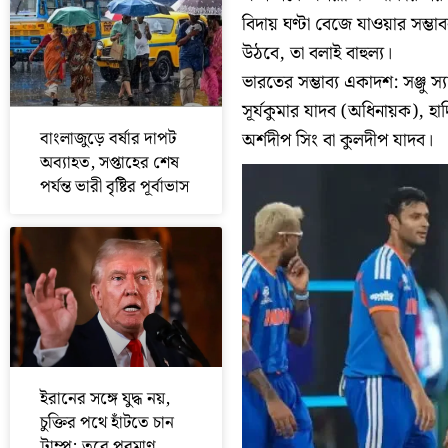
বিদায় ঘণ্টা বেজে যাওয়ার সম্ভ
উঠবে, তা বলাই বাহুল্য।
ভারতের সম্ভাব্য একাদশ: সঞ্জু 
সূর্যকুমার যাদব (অধিনায়ক), হার্
বাংলাজুড়ে বর্ষার দাপট
অর্শদীপ সিং বা কুলদীপ যাদব।
অব্যাহত, সপ্তাহের শেষ
পর্যন্ত ভারী বৃষ্টির পূর্বাভাস
ইরানের সঙ্গে যুদ্ধ নয়,
চুক্তির পথে হাঁটতে চান
ট্রাম্প; তবে পরমাণু