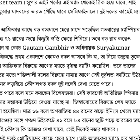
 team। সুপার এইট পর্বের এই ম্যাচ থেকেই ঠিক হয়ে যাবে, শাই
ুমার যাদবদের ভারত পৌঁছে যাবে সেমিফাইনালে। দুই দলের কাছেই ম্যা
িণ আফ্রিকার কাছে বড় ব্যবধানে হেরে চাপে পড়েছিল গতবারের চ্যাম্পিয়ন
ধে ৭১ রানের জয়ে কিছুটা স্বস্তি ফেরে শিবিরে। তবে বড় রান করেও
্ট ছিলেন না কোচ Gautam Gambhir ও অধিনায়ক Suryakumar
িরুদ্ধে প্রথম একাদশে কোনও বদল আসবে কি না, তা নিয়ে জল্পনা তুঙ্গ
 আফ্রিকার বিরুদ্ধে আগের ম্যাচে দুর্দান্ত ব্যাটিং করেছিল। তবে তাদের
ের মতো শক্তিশালী দলের বিরুদ্ধে নামার আগে সেই দুর্বলতা কাটিয়ে উঠ
েনের লড়াইয়ে কৌশলগত বদল দুই দলেই দেখা যেতে পারে।
 পারে বলে মনে করছেন বিশেষজ্ঞরা। সেই কারণেই অতিরিক্ত স্পিনার
সম্ভাবনা উড়িয়ে দেওয়া যাচ্ছে না। জিম্বাবোয়ের বিরুদ্ধে শেষ ম্যাচে
ানো হয়েছিল। মাত্র ১৬ বলে অপরাজিত ৪৪ রানের ঝড়ো ইনিংস খেলে ম্যা
 পাণ্ড্যের সঙ্গে পঞ্চম উইকেটে ৪১ বলে ৮৪ রানের জুটি গড়ে ভারতের জ
ই কৌশল কি আজও দেখা যাবে, সেই দিকেই নজর থাকবে।
 দুই দলই প্রোটিয়াদের কাছে হেরে চাপে। তাই আজকের ম্যাচে হার মানে