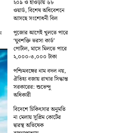
২০৯ ও হাওড়ায় ৬৮
ওয়ার্ড, বিশেষ অধিবেশনে
আসছে সংশোধনী বিল
পুজোর আগেই খুলতে পারে
ে
‘যুবশক্তি ভরসা কার্ড’
পোর্টাল, মাসে মিলতে পারে
২,০০০-৩,০০০ টাকা
পশ্চিমবঙ্গের নাম বদল নয়,
ঐতিহ্য বজায় রাখার সিদ্ধান্ত
সরকারের: শুভেন্দু
অধিকারী
বিদেশে চিকিৎসার অনুমতি
না মেলায় সুপ্রিম কোর্টের
দ্বারস্থ অভিষেক