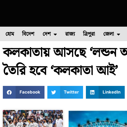
হোম
বিদেশ
দেশ
রাজ্য
ত্রিপুরা
জেলা
কলকাতায় আসছে ‘লন্ডন আই’
ফুল চাষ
ফল চাষ
মাছ চাষ
উত্তর ২৪ পরগন
পোল্ট্রি চ
তৈরি হবে ‘কলকাতা আই’
Facebook
Twitter
LinkedIn