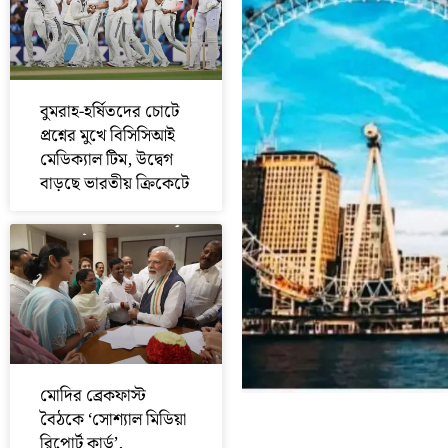
বুমরাহ-হর্ষিতদের চোটে
প্রশ্নের মুখে বিসিসিআই
মেডিক্যাল টিম, উদ্বেগ
বাড়ছে ভারতীয় ক্রিকেটে
মোদির ব্রেকফাস্ট
বৈঠকে ‘সোশ্যাল মিডিয়া
রিপোর্ট কার্ড’,