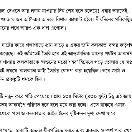
োলা দেখতে আর লন্ডন যাওয়ার দিন শেষ হতে চলেছে! এবার ভারতেই,
্যাত ‘লন্ডন আই’-এর আদলে বিশাল জায়ান্ট হুইল। দীর্ঘদিনের পরিকল্পি
্তবায়নের পথে আরও এক ধাপ এগোল।
র ঘাটের কাছে গঙ্গাপাড়ে প্রায় সাড়ে ৪ একর জমি কলকাতা বন্দর কর্তৃপক
্তর করেছে। ওই জমিতেই তৈরি হবে এই আন্তর্জাতিক মানের পর্যটন আকর্ষ
্দ্যোপাধ্যায় কলকাতাকে ‘লন্ডনের মতো শহর’ হিসেবে গড়ে তোলার যে স্বপ্
েই প্রথমে ‘কলকাতা আই’ তৈরির ঘোষণা করা হয়েছিল। তবে জমি ও
িন প্রকল্পটি থমকে ছিল।
টি নতুন করে গতি পেয়েছে। প্রায় ১৩৫ মিটার (৪৩০ ফুট) উঁচু এই জায়া
্যতম আকর্ষণে পরিণত হবে বলে মনে করা হচ্ছে। এতে থাকবে এয়ার-
েকে গঙ্গা ও কলকাতার স্কাইলাইনের দৃষ্টিনন্দন দৃশ্য দেখা যাবে।
া গিয়েছে, চাকাটি অত্যন্ত ধীরগতিতে ঘুরবে এবং একবার সম্পূর্ণ পাক খে