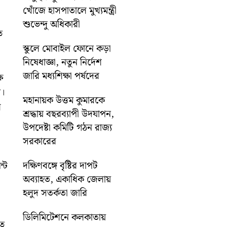
খোঁজে হাসপাতালে মুখ্যমন্ত্রী
শুভেন্দু অধিকারী
ত
স্কুলে মোবাইল ফোনে কড়া
নিষেধাজ্ঞা, নতুন নির্দেশ
জারি মধ্যশিক্ষা পর্ষদের
্ষ
ণ।
মহানায়ক উত্তম কুমারকে
ন
শ্রদ্ধায় বছরব্যাপী উদযাপন,
উপদেষ্টা কমিটি গঠন রাজ্য
সরকারের
দক্ষিণবঙ্গে বৃষ্টির দাপট
ন্ট
অব্যাহত, একাধিক জেলায়
হলুদ সতর্কতা জারি
ডিলিমিটেশনে কলকাতায়
তে