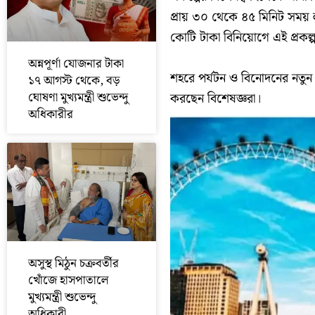
প্রায় ৩০ থেকে ৪৫ মিনিট সময
কোটি টাকা বিনিয়োগে এই প্রকল্
অন্নপূর্ণা যোজনার টাকা
শহরে পর্যটন ও বিনোদনের নতুন ম
১৭ আগস্ট থেকে, বড়
ঘোষণা মুখ্যমন্ত্রী শুভেন্দু
করছেন বিশেষজ্ঞরা।
অধিকারীর
অসুস্থ মিঠুন চক্রবর্তীর
খোঁজে হাসপাতালে
মুখ্যমন্ত্রী শুভেন্দু
অধিকারী