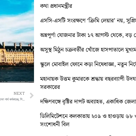
কথা প্রধানমন্ত্রীর
এসসি-এসটি সংরক্ষণে ‘ক্রিমি লেয়ার’ নয়, সুপ্রিম 
অন্নপূর্ণা যোজনার টাকা ১৭ আগস্ট থেকে, বড় ঘোষ
অসুস্থ মিঠুন চক্রবর্তীর খোঁজে হাসপাতালে মুখ্যমন্
স্কুলে মোবাইল ফোনে কড়া নিষেধাজ্ঞা, নতুন নির্দ
মহানায়ক উত্তম কুমারকে শ্রদ্ধায় বছরব্যাপী উদ
সরকারের
Next
NEXT
উচ্চ মাধ্যমিক শিক্ষা সংসদের সভাপতির পদে ইস্তফা পার্থ কর্মকারের, শিক্ষা দফতরে জমা দিলেন পদত্যাগপত্র
দক্ষিণবঙ্গে বৃষ্টির দাপট অব্যাহত, একাধিক জেল
ডিলিমিটেশনে কলকাতায় ২০৯ ও হাওড়ায় ৬৮ 
সংশোধনী বিল