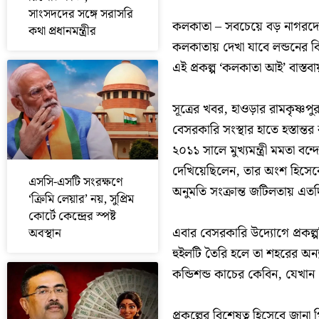
সাংসদদের সঙ্গে সরাসরি
কলকাতা – সবচেয়ে বড় নাগরদ
কথা প্রধানমন্ত্রীর
কলকাতায় দেখা যাবে লন্ডনের বিখ
এই প্রকল্প ‘কলকাতা আই’ বাস
সূত্রের খবর, হাওড়ার রামকৃষ্ণপু
বেসরকারি সংস্থার হাতে হস্তান
২০১১ সালে মুখ্যমন্ত্রী মমতা বন
দেখিয়েছিলেন, তার অংশ হিসেব
এসসি-এসটি সংরক্ষণে
অনুমতি সংক্রান্ত জটিলতায় এতদ
‘ক্রিমি লেয়ার’ নয়, সুপ্রিম
কোর্টে কেন্দ্রের স্পষ্ট
এবার বেসরকারি উদ্যোগে প্রকল্প
অবস্থান
হুইলটি তৈরি হলে তা শহরের অন
কন্ডিশন্ড কাচের কেবিন, যেখান থ
প্রকল্পের বিশেষত্ব হিসেবে জান