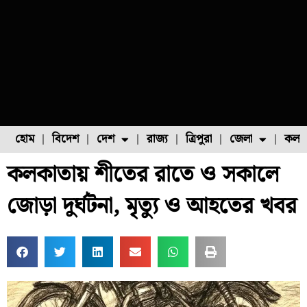
হোম
বিদেশ
দেশ
রাজ্য
ত্রিপুরা
জেলা
কলক
কলকাতায় শীতের রাতে ও সকালে
ফুল চাষ
ফল চাষ
মাছ চাষ
উত্তর ২৪ পরগনা
পোল্ট্রি চাষ
জোড়া দুর্ঘটনা, মৃত্যু ও আহতের খবর