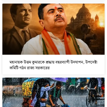
মহানায়ক উত্তম কুমারকে শ্রদ্ধায় বছরব্যাপী উদযাপন, উপদেষ্টা
কমিটি গঠন রাজ্য সরকারের