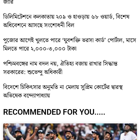
জারি
ডিলিমিটেশনে কলকাতায় ২০৯ ও হাওড়ায় ৬৮ ওয়ার্ড, বিশেষ
অধিবেশনে আসছে সংশোধনী বিল
পুজোর আগেই খুলতে পারে ‘যুবশক্তি ভরসা কার্ড’ পোর্টাল, মাসে
মিলতে পারে ২,০০০-৩,০০০ টাকা
পশ্চিমবঙ্গের নাম বদল নয়, ঐতিহ্য বজায় রাখার সিদ্ধান্ত
সরকারের: শুভেন্দু অধিকারী
বিদেশে চিকিৎসার অনুমতি না মেলায় সুপ্রিম কোর্টের দ্বারস্থ
অভিষেক বন্দ্যোপাধ্যায়
RECOMMENDED FOR YOU.....