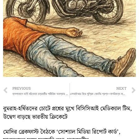
Prev
PREVIOUS
NEXT
হাসপাতালে ভর্তি নচিকেতা চক্রবর্তীর শারীরিক অবস্থার খোঁজ নিলেন মুখ্যমন্ত্রী
এসআইআর নিয়ে সুপ্রিম কোর্টের প্রশ্ন—নাগরিকত্ব বাতিলের ক্ষমতা কি নির্বাচন কমিশনের আছে?
বুমরাহ-হর্ষিতদের চোটে প্রশ্নের মুখে বিসিসিআই মেডিক্যাল টিম,
উদ্বেগ বাড়ছে ভারতীয় ক্রিকেটে
মোদির ব্রেকফাস্ট বৈঠকে ‘সোশ্যাল মিডিয়া রিপোর্ট কার্ড’,