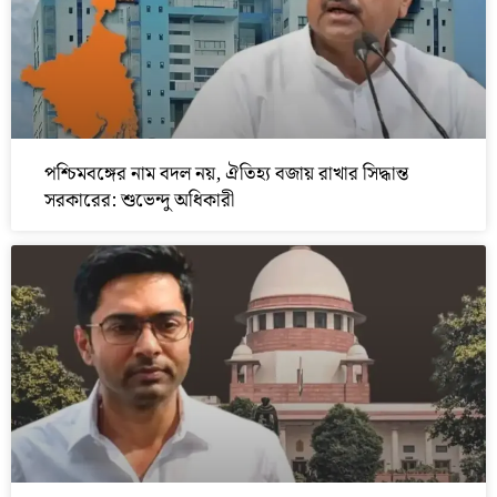
পশ্চিমবঙ্গের নাম বদল নয়, ঐতিহ্য বজায় রাখার সিদ্ধান্ত
সরকারের: শুভেন্দু অধিকারী