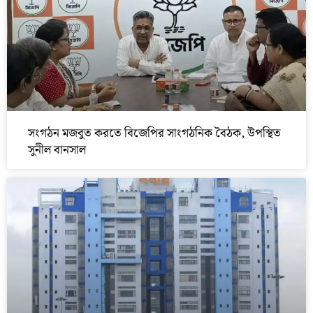
সংগঠন মজবুত করতে বিজেপির সাংগঠনিক বৈঠক, উপস্থিত
সুনীল বানসাল