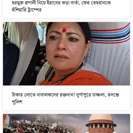
হরমুজ প্রণালী নিয়ে ইরানের কড়া বার্তা, ফের তেহরানকে
হুঁশিয়ারি ট্রাম্পের
টাকার লোভে নাবালকদের রক্তদান! দুর্গাপুরে চাঞ্চল্য, তদন্তে
পুলিশ