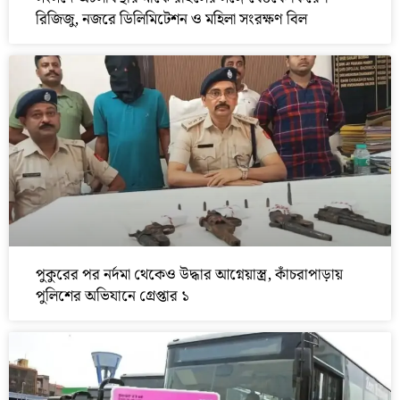
রিজিজু, নজরে ডিলিমিটেশন ও মহিলা সংরক্ষণ বিল
পুকুরের পর নর্দমা থেকেও উদ্ধার আগ্নেয়াস্ত্র, কাঁচরাপাড়ায়
পুলিশের অভিযানে গ্রেপ্তার ১