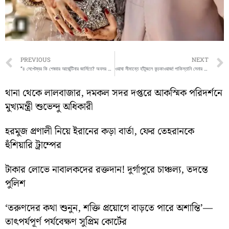
Prev
PREVIOUS
NEXT
“৪ সেপ্টেম্বর কি শেষবার আর্জেন্টিনার জার্সিতে? অবসর জল্পনায় জড়ালেন লিওনেল মেসি”
ওয়াঘা সীমান্তে হাঁটুজলে কুচকাওয়াজ! পাকিস্তানি সেনার প্রস্তুতির ভিডিও ভাইরাল
থানা থেকে লালবাজার, দমকল সদর দপ্তরে আকস্মিক পরিদর্শনে
মুখ্যমন্ত্রী শুভেন্দু অধিকারী
হরমুজ প্রণালী নিয়ে ইরানের কড়া বার্তা, ফের তেহরানকে
হুঁশিয়ারি ট্রাম্পের
টাকার লোভে নাবালকদের রক্তদান! দুর্গাপুরে চাঞ্চল্য, তদন্তে
পুলিশ
‘তরুণদের কথা শুনুন, শক্তি প্রয়োগে বাড়তে পারে অশান্তি’—
তাৎপর্যপূর্ণ পর্যবেক্ষণ সুপ্রিম কোর্টের