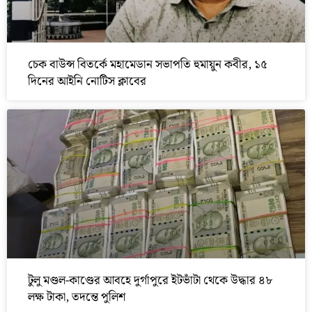
চেক বাউন্স বিতর্কে মহামেডান সভাপতি হুমায়ুন কবীর, ১৫
দিনের আইনি নোটিস ক্লাবের
টুলু মণ্ডল-কাণ্ডের আবহে দুর্গাপুরে ইটভাঁটা থেকে উদ্ধার ৪৮
লক্ষ টাকা, তদন্তে পুলিশ