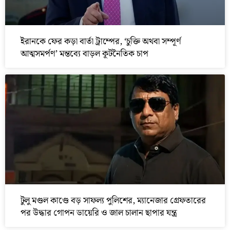
ইরানকে ফের কড়া বার্তা ট্রাম্পের, ‘চুক্তি অথবা সম্পূর্ণ
আত্মসমর্পণ’ মন্তব্যে বাড়ল কূটনৈতিক চাপ
টুলু মণ্ডল কাণ্ডে বড় সাফল্য পুলিশের, ম্যানেজার গ্রেফতারের
পর উদ্ধার গোপন ডায়েরি ও জাল চালান ছাপার যন্ত্র