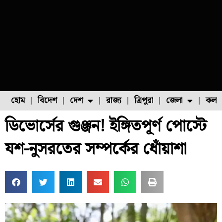
হোম
বিদেশ
দেশ
রাজ্য
ত্রিপুরা
জেলা
কলক
ডিভোর্সের গুঞ্জন! ইঙ্গিতপূর্ণ পোস্টে
ফুল চাষ
ফল চাষ
মাছ চাষ
উত্তর ২৪ পরগনা
পোল্ট্রি চাষ
যশ-নুসরতের সম্পর্কের ধোঁয়াশা