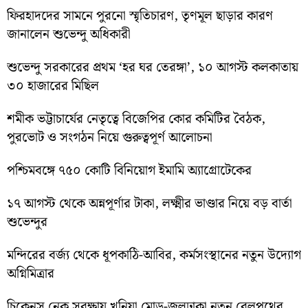
ফিরহাদদের সামনে পুরনো স্মৃতিচারণ, তৃণমূল ছাড়ার কারণ
জানালেন শুভেন্দু অধিকারী
শুভেন্দু সরকারের প্রথম ‘হর ঘর তেরঙ্গা’, ১০ আগস্ট কলকাতায়
৩০ হাজারের মিছিল
শমীক ভট্টাচার্যের নেতৃত্বে বিজেপির কোর কমিটির বৈঠক,
পুরভোট ও সংগঠন নিয়ে গুরুত্বপূর্ণ আলোচনা
পশ্চিমবঙ্গে ৭৫০ কোটি বিনিয়োগ ইমামি অ্যাগ্রোটেকের
১৭ আগস্ট থেকে অন্নপূর্ণার টাকা, লক্ষ্মীর ভাণ্ডার নিয়ে বড় বার্তা
শুভেন্দুর
মন্দিরের বর্জ্য থেকে ধূপকাঠি-আবির, কর্মসংস্থানের নতুন উদ্যোগ
অগ্নিমিত্রার
চিকেনস নেক সুরক্ষায় খুনিয়া মোড়-জলঢাকা নতুন রেলপথের