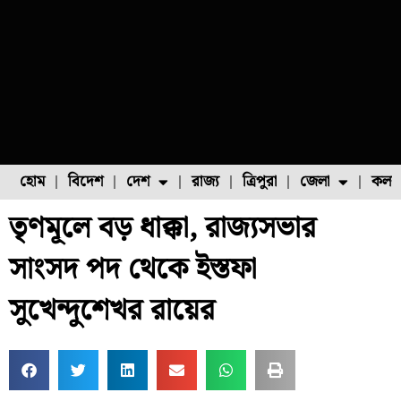
হোম
বিদেশ
দেশ
রাজ্য
ত্রিপুরা
জেলা
কলক
তৃণমূলে বড় ধাক্কা, রাজ্যসভার
ফুল চাষ
ফল চাষ
মাছ চাষ
উত্তর ২৪ পরগনা
পোল্ট্রি চাষ
সাংসদ পদ থেকে ইস্তফা
সুখেন্দুশেখর রায়ের