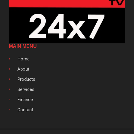
MAIN MENU
Home
About
Products
Services
Finance
Contact
F
T
G
L
S