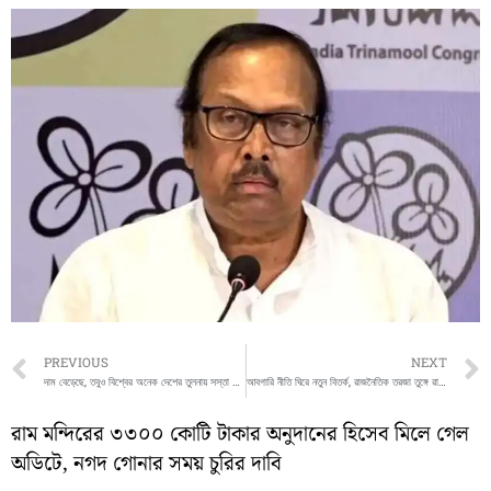
Prev
PREVIOUS
NEXT
দাম বেড়েছে, তবুও বিশ্বের অনেক দেশের তুলনায় সস্তা ভারতের রান্নার গ্যাস! দাবি কেন্দ্রের
আবগারি নীতি ঘিরে নতুন বিতর্ক, রাজনৈতিক তরজা তুঙ্গে রাজ্যে
রাম মন্দিরের ৩৩০০ কোটি টাকার অনুদানের হিসেব মিলে গেল
অডিটে, নগদ গোনার সময় চুরির দাবি