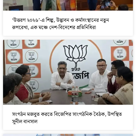
‘উত্তরণ ২০২৬’-এ শিল্প, উদ্ভাবন ও কর্মসংস্থানের নতুন
রূপরেখা, এক মঞ্চে দেশ-বিদেশের প্রতিনিধিরা
সংগঠন মজবুত করতে বিজেপির সাংগঠনিক বৈঠক, উপস্থিত
সুনীল বানসাল