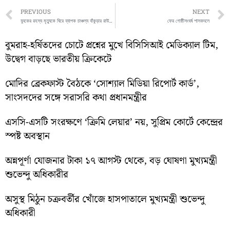
Prev
PREVIOUS
NEXT
যুবকের রহস্য মৃত্যুকে ঘিরে ব্যাপক চাঞ্চল্য বাঁকুড়ার রাউতোড়া গ্রামে
ফের গোষ্ঠীসংঘর্ষ শাসকদলে
বুমরাহ-হর্ষিতদের চোটে প্রশ্নের মুখে বিসিসিআই মেডিক্যাল টিম,
উদ্বেগ বাড়ছে ভারতীয় ক্রিকেটে
মোদির ব্রেকফাস্ট বৈঠকে ‘সোশ্যাল মিডিয়া রিপোর্ট কার্ড’,
সাংসদদের সঙ্গে সরাসরি কথা প্রধানমন্ত্রীর
এসসি-এসটি সংরক্ষণে ‘ক্রিমি লেয়ার’ নয়, সুপ্রিম কোর্টে কেন্দ্রের
স্পষ্ট অবস্থান
অন্নপূর্ণা যোজনার টাকা ১৭ আগস্ট থেকে, বড় ঘোষণা মুখ্যমন্ত্রী
শুভেন্দু অধিকারীর
অসুস্থ মিঠুন চক্রবর্তীর খোঁজে হাসপাতালে মুখ্যমন্ত্রী শুভেন্দু
অধিকারী