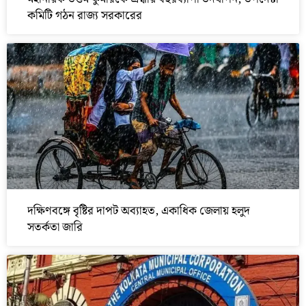
কমিটি গঠন রাজ্য সরকারের
দক্ষিণবঙ্গে বৃষ্টির দাপট অব্যাহত, একাধিক জেলায় হলুদ
সতর্কতা জারি