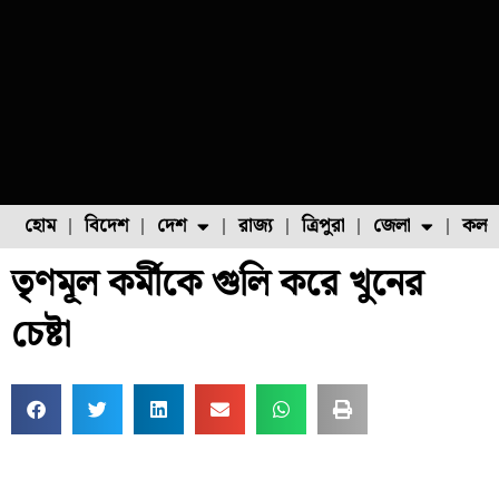
হোম
বিদেশ
দেশ
রাজ্য
ত্রিপুরা
জেলা
কলক
তৃণমূল কর্মীকে গুলি করে খুনের
ফুল চাষ
ফল চাষ
মাছ চাষ
উত্তর ২৪ পরগনা
পোল্ট্রি চাষ
চেষ্টা