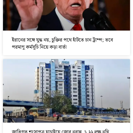
ইরানের সঙ্গে যুদ্ধ নয়, চুক্তির পথে হাঁটতে চান ট্রাম্প; তবে
পরমাণু কর্মসূচি নিয়ে কড়া বার্তা
জাতিগত শংসাপত্র যাচাইয়ে জোর নবান্ন, ১.২২ লক্ষ নথি