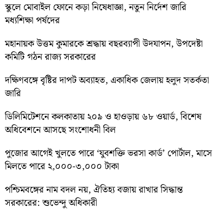
স্কুলে মোবাইল ফোনে কড়া নিষেধাজ্ঞা, নতুন নির্দেশ জারি
মধ্যশিক্ষা পর্ষদের
মহানায়ক উত্তম কুমারকে শ্রদ্ধায় বছরব্যাপী উদযাপন, উপদেষ্টা
কমিটি গঠন রাজ্য সরকারের
দক্ষিণবঙ্গে বৃষ্টির দাপট অব্যাহত, একাধিক জেলায় হলুদ সতর্কতা
জারি
ডিলিমিটেশনে কলকাতায় ২০৯ ও হাওড়ায় ৬৮ ওয়ার্ড, বিশেষ
অধিবেশনে আসছে সংশোধনী বিল
পুজোর আগেই খুলতে পারে ‘যুবশক্তি ভরসা কার্ড’ পোর্টাল, মাসে
মিলতে পারে ২,০০০-৩,০০০ টাকা
পশ্চিমবঙ্গের নাম বদল নয়, ঐতিহ্য বজায় রাখার সিদ্ধান্ত
সরকারের: শুভেন্দু অধিকারী