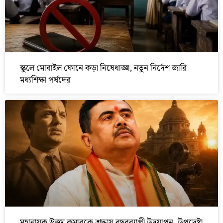
স্কুলে মোবাইল ফোনে কড়া নিষেধাজ্ঞা, নতুন নির্দেশ জারি
মধ্যশিক্ষা পর্ষদের
মহানায়ক উত্তম কুমারকে শ্রদ্ধায় বছরব্যাপী উদযাপন, উপদেষ্টা