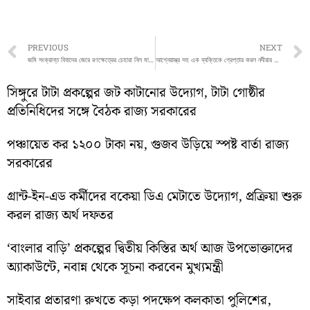
Prev
PREVIOUS
NEXT
জমি সংক্রান্ত বিবাদের জেরে রণক্ষেত্রের চেহারা নিল মালদার গাজোল
আগ্নেয়াস্ত্র সহ এক ব্যক্তিকে গ্রেপ্তার করল নদীয়ার চাকদা থানার পুলিশ
সিঙ্গুরে টাটা প্রকল্পের জট কাটানোর উদ্যোগ, টাটা গোষ্ঠীর
প্রতিনিধিদের সঙ্গে বৈঠক রাজ্য সরকারের
পঞ্চায়েত কর ১২০০ টাকা নয়, গুজব উড়িয়ে স্পষ্ট বার্তা রাজ্য
সরকারের
গ্রান্ট-ইন-এড কর্মীদের বকেয়া ডিএ মেটাতে উদ্যোগ, প্রক্রিয়া শুরু
করল রাজ্য অর্থ দফতর
‘বাংলার বাড়ি’ প্রকল্পের দ্বিতীয় কিস্তির অর্থ আজ উপভোক্তাদের
অ্যাকাউন্টে, নবান্ন থেকে সূচনা করবেন মুখ্যমন্ত্রী
সাইবার প্রতারণা রুখতে কড়া পদক্ষেপ কলকাতা পুলিশের,