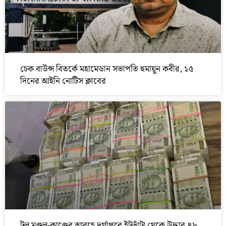
চেক বাউন্স বিতর্কে মহামেডান সভাপতি হুমায়ুন কবীর, ১৫
দিনের আইনি নোটিস ক্লাবের
টুলু মণ্ডল-কাণ্ডের আবহে দুর্গাপুরে ইটভাঁটা থেকে উদ্ধার ৪৮