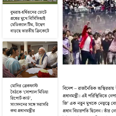
বুমরাহ-হর্ষিতদের চোটে
প্রশ্নের মুখে বিসিসিআই
মেডিক্যাল টিম, উদ্বেগ
বাড়ছে ভারতীয় ক্রিকেটে
মোদির ব্রেকফাস্ট
বিদেশ – রাজনৈতিক অস্থিরতায় 
বৈঠকে ‘সোশ্যাল মিডিয়া
প্রধানমন্ত্রী। এই পরিস্থিতিতে ন
রিপোর্ট কার্ড’,
জি’ এক নতুন মুখকে নেতৃত্বে বে
সাংসদদের সঙ্গে সরাসরি
কথা প্রধানমন্ত্রীর
প্রধান বিচারপতি ছিলেন। তাঁর নেত