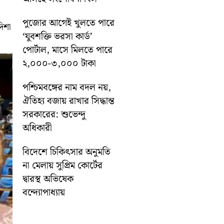
পুজোর আগেই খুলতে পারে
দিশা
‘যুবশক্তি ভরসা কার্ড’
পোর্টাল, মাসে মিলতে পারে
২,০০০-৩,০০০ টাকা
পশ্চিমবঙ্গের নাম বদল নয়,
ঐতিহ্য বজায় রাখার সিদ্ধান্ত
সরকারের: শুভেন্দু
অধিকারী
বিদেশে চিকিৎসার অনুমতি
না মেলায় সুপ্রিম কোর্টের
দ্বারস্থ অভিষেক
বন্দ্যোপাধ্যায়