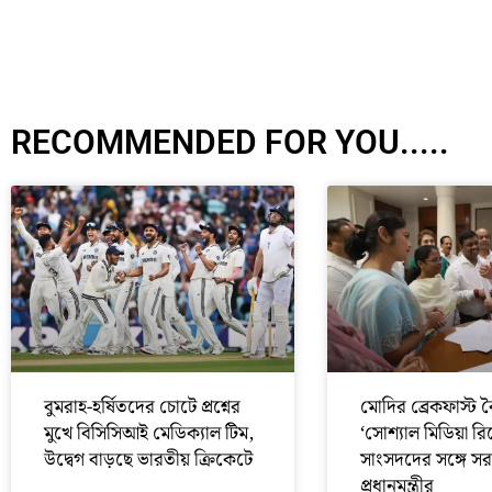
RECOMMENDED FOR YOU.....
বুমরাহ-হর্ষিতদের চোটে প্রশ্নের
মোদির ব্রেকফাস্ট 
মুখে বিসিসিআই মেডিক্যাল টিম,
‘সোশ্যাল মিডিয়া রিপো
উদ্বেগ বাড়ছে ভারতীয় ক্রিকেটে
সাংসদদের সঙ্গে সর
প্রধানমন্ত্রীর