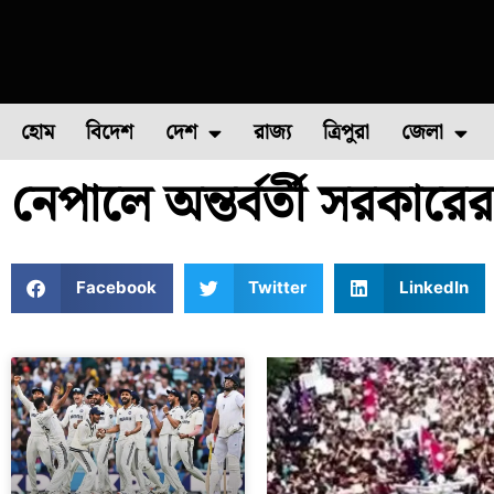
হোম
বিদেশ
দেশ
রাজ্য
ত্রিপুরা
জেলা
নেপালে অন্তর্বর্তী সরকারের 
ফুল চাষ
ফল চাষ
মাছ চাষ
উত্তর ২৪ পরগন
পোল্ট্রি চ
Facebook
Twitter
LinkedIn