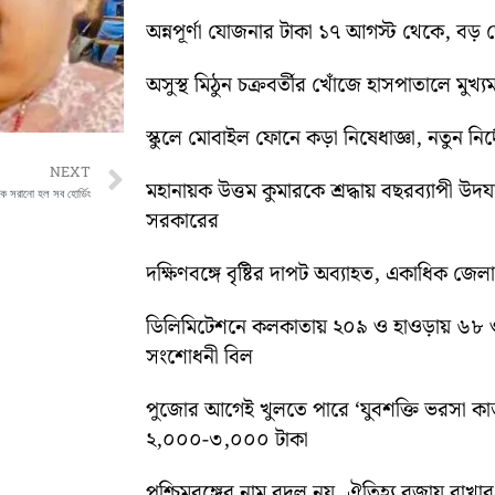
অন্নপূর্ণা যোজনার টাকা ১৭ আগস্ট থেকে, বড় ঘোষ
অসুস্থ মিঠুন চক্রবর্তীর খোঁজে হাসপাতালে মুখ্যমন্
স্কুলে মোবাইল ফোনে কড়া নিষেধাজ্ঞা, নতুন নির্দ
Next
NEXT
মহানায়ক উত্তম কুমারকে শ্রদ্ধায় বছরব্যাপী উদ
থেকে সরানো হল সব হোর্ডিং
সরকারের
দক্ষিণবঙ্গে বৃষ্টির দাপট অব্যাহত, একাধিক জেল
ডিলিমিটেশনে কলকাতায় ২০৯ ও হাওড়ায় ৬৮ 
সংশোধনী বিল
পুজোর আগেই খুলতে পারে ‘যুবশক্তি ভরসা কার্
২,০০০-৩,০০০ টাকা
পশ্চিমবঙ্গের নাম বদল নয়, ঐতিহ্য বজায় রাখার স