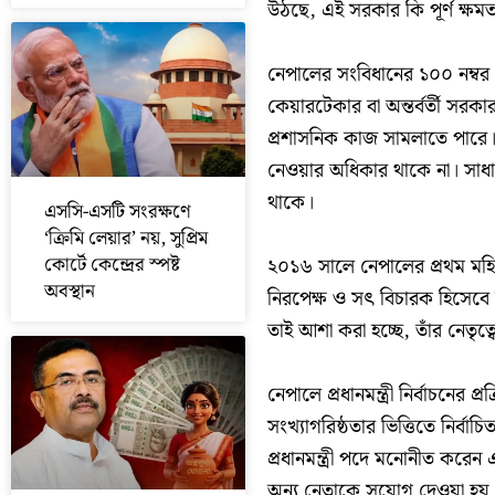
উঠছে, এই সরকার কি পূর্ণ ক্ষম
নেপালের সংবিধানের ১০০ নম্বর ধ
কেয়ারটেকার বা অন্তর্বর্তী সরক
প্রশাসনিক কাজ সামলাতে পারে। ব
নেওয়ার অধিকার থাকে না। সাধ
থাকে।
এসসি-এসটি সংরক্ষণে
‘ক্রিমি লেয়ার’ নয়, সুপ্রিম
কোর্টে কেন্দ্রের স্পষ্ট
২০১৬ সালে নেপালের প্রথম মহিল
অবস্থান
নিরপেক্ষ ও সৎ বিচারক হিসেবে
তাই আশা করা হচ্ছে, তাঁর নেতৃত্
নেপালে প্রধানমন্ত্রী নির্বাচনের 
সংখ্যাগরিষ্ঠতার ভিত্তিতে নির্ব
প্রধানমন্ত্রী পদে মনোনীত করেন
অন্য নেতাকে সুযোগ দেওয়া হয়