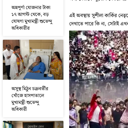
অন্নপূর্ণা যোজনার টাকা
১৭ আগস্ট থেকে, বড়
এই অবস্থায় সুশীলা কার্কির নেতৃ
ঘোষণা মুখ্যমন্ত্রী শুভেন্দু
দেখাতে পারে কি না, সেটাই এখন স
অধিকারীর
অসুস্থ মিঠুন চক্রবর্তীর
খোঁজে হাসপাতালে
মুখ্যমন্ত্রী শুভেন্দু
অধিকারী