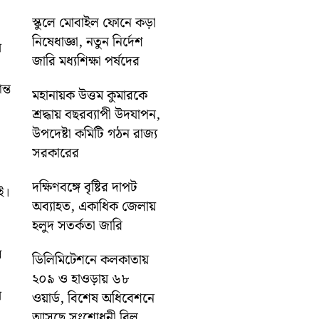
স্কুলে মোবাইল ফোনে কড়া
নিষেধাজ্ঞা, নতুন নির্দেশ
ে
জারি মধ্যশিক্ষা পর্ষদের
ন্ত
মহানায়ক উত্তম কুমারকে
শ্রদ্ধায় বছরব্যাপী উদযাপন,
উপদেষ্টা কমিটি গঠন রাজ্য
সরকারের
দক্ষিণবঙ্গে বৃষ্টির দাপট
ই।
অব্যাহত, একাধিক জেলায়
হলুদ সতর্কতা জারি
ন
ডিলিমিটেশনে কলকাতায়
২০৯ ও হাওড়ায় ৬৮
ে
ওয়ার্ড, বিশেষ অধিবেশনে
আসছে সংশোধনী বিল