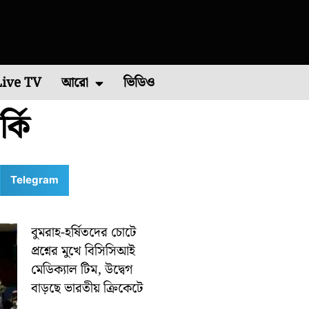
Live TV
আরো
ভিডিও
্কি
চিম মেদিনীপুর
এশিয়া কাপ ২০২২
পশ্চিম বর্ধমান
রাশিফল
বিশ্ব ব্যাডমিন্টন চ্যাম্পিয়নশিপ ২০২২
কারেন্ট অ্যাফেয়ার
পূর্ব মেদিনীপুর
মালদা
ভাইরাল ভিডিও
শিলিগুড়ি
রবিবারে
Telegram
বুমরাহ-হর্ষিতদের চোটে
প্রশ্নের মুখে বিসিসিআই
মেডিক্যাল টিম, উদ্বেগ
বাড়ছে ভারতীয় ক্রিকেটে