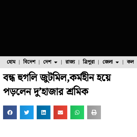
হোম
বিদেশ
দেশ
রাজ্য
ত্রিপুরা
জেলা
কলক
বন্ধ হুগলি জুটমিল,কর্মহীন হয়ে
ফুল চাষ
ফল চাষ
মাছ চাষ
উত্তর ২৪ পরগনা
পোল্ট্রি চাষ
পড়লেন দু’হাজার শ্রমিক