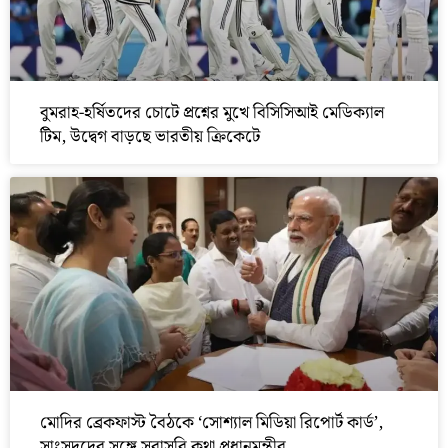
বুমরাহ-হর্ষিতদের চোটে প্রশ্নের মুখে বিসিসিআই মেডিক্যাল
টিম, উদ্বেগ বাড়ছে ভারতীয় ক্রিকেটে
মোদির ব্রেকফাস্ট বৈঠকে ‘সোশ্যাল মিডিয়া রিপোর্ট কার্ড’,
সাংসদদের সঙ্গে সরাসরি কথা প্রধানমন্ত্রীর