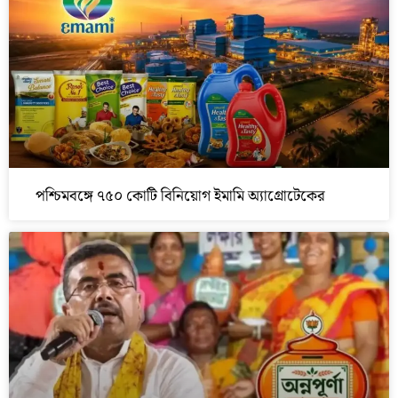
পশ্চিমবঙ্গে ৭৫০ কোটি বিনিয়োগ ইমামি অ্যাগ্রোটেকের