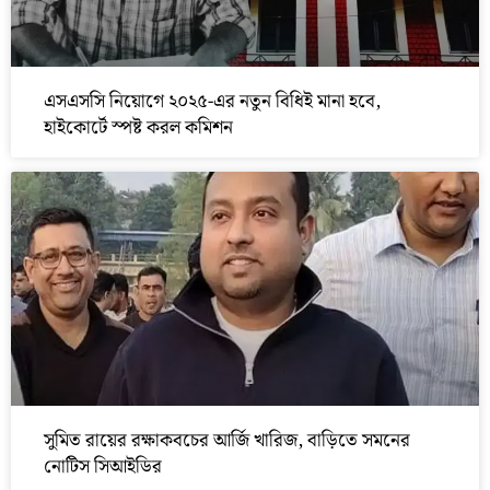
এসএসসি নিয়োগে ২০২৫-এর নতুন বিধিই মানা হবে,
হাইকোর্টে স্পষ্ট করল কমিশন
সুমিত রায়ের রক্ষাকবচের আর্জি খারিজ, বাড়িতে সমনের
নোটিস সিআইডির