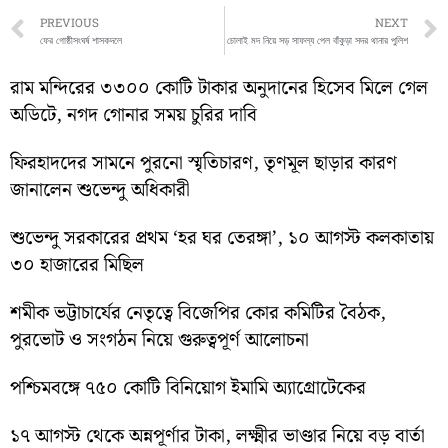
Prev
PREVIOUS
NEXT
ফের গোষ্ঠীসংঘর্ষ শাসকদলে
চোলাই মদ নিয়ে সড় সাফল্য পেল বাঁকুড়া সদর থানার পুলিশ
রাম মন্দিরের ৩৩০০ কোটি টাকার অনুদানের হিসেব মিলে গেল
অডিটে, নগদ গোনার সময় চুরির দাবি
ফিরহাদদের সামনে পুরনো স্মৃতিচারণ, তৃণমূল ছাড়ার কারণ
জানালেন শুভেন্দু অধিকারী
শুভেন্দু সরকারের প্রথম ‘হর ঘর তেরঙ্গা’, ১০ আগস্ট কলকাতায়
৩০ হাজারের মিছিল
শমীক ভট্টাচার্যের নেতৃত্বে বিজেপির কোর কমিটির বৈঠক,
পুরভোট ও সংগঠন নিয়ে গুরুত্বপূর্ণ আলোচনা
পশ্চিমবঙ্গে ৭৫০ কোটি বিনিয়োগ ইমামি অ্যাগ্রোটেকের
১৭ আগস্ট থেকে অন্নপূর্ণার টাকা, লক্ষ্মীর ভাণ্ডার নিয়ে বড় বার্তা