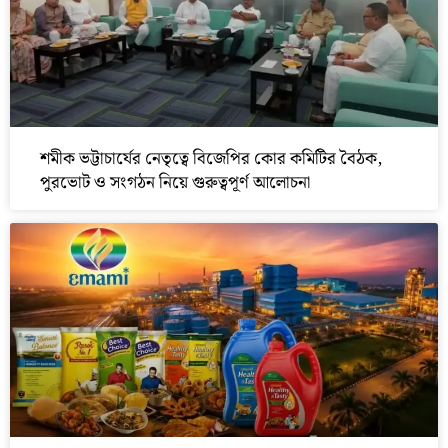
শমীক ভট্টাচার্যের নেতৃত্বে বিজেপির কোর কমিটির বৈঠক,
পুরভোট ও সংগঠন নিয়ে গুরুত্বপূর্ণ আলোচনা