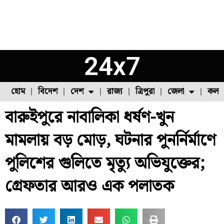
24x7
হোম
বিদেশ
দেশ
রাজ্য
ত্রিপুরা
জেলা
কলক
বারুইপুরে নাবালিকা ধর্ষণ-খুন
ফুল চাষ
ফল চাষ
মাছ চাষ
উত্তর ২৪ পরগনা
পোল্ট্রি চাষ
মামলায় বড় মোড়, ঘটনার পুনর্নির্মাণে
পুলিশের গুলিতে মৃত্যু অভিযুক্তের;
গ্রেফতার আরও এক পলাতক