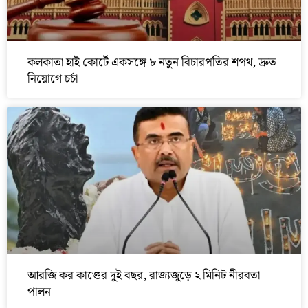
কলকাতা হাই কোর্টে একসঙ্গে ৮ নতুন বিচারপতির শপথ, দ্রুত
নিয়োগে চর্চা
আরজি কর কাণ্ডের দুই বছর, রাজ্যজুড়ে ২ মিনিট নীরবতা
পালন