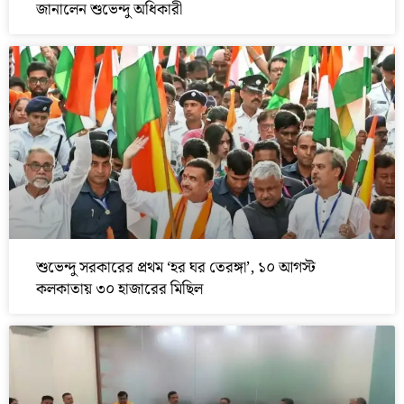
জানালেন শুভেন্দু অধিকারী
শুভেন্দু সরকারের প্রথম ‘হর ঘর তেরঙ্গা’, ১০ আগস্ট
কলকাতায় ৩০ হাজারের মিছিল