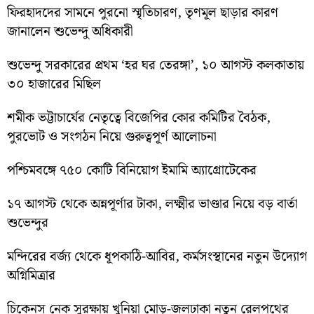
ফিরহাদদের সামনে পুরনো স্মৃতিচারণ, তৃণমূল ছাড়ার কারণ
জানালেন শুভেন্দু অধিকারী
শুভেন্দু সরকারের প্রথম ‘হর ঘর তেরঙ্গা’, ১০ আগস্ট কলকাতায়
৩০ হাজারের মিছিল
শমীক ভট্টাচার্যের নেতৃত্বে বিজেপির কোর কমিটির বৈঠক,
পুরভোট ও সংগঠন নিয়ে গুরুত্বপূর্ণ আলোচনা
পশ্চিমবঙ্গে ৭৫০ কোটি বিনিয়োগ ইমামি অ্যাগ্রোটেকের
১৭ আগস্ট থেকে অন্নপূর্ণার টাকা, লক্ষ্মীর ভাণ্ডার নিয়ে বড় বার্তা
শুভেন্দুর
মন্দিরের বর্জ্য থেকে ধূপকাঠি-আবির, কর্মসংস্থানের নতুন উদ্যোগ
অগ্নিমিত্রার
চিকেনস নেক সুরক্ষায় খুনিয়া মোড়-জলঢাকা নতুন রেলপথের