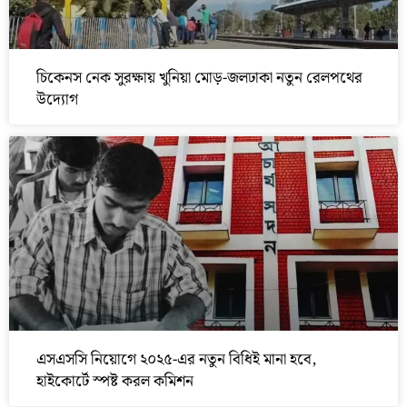
চিকেনস নেক সুরক্ষায় খুনিয়া মোড়-জলঢাকা নতুন রেলপথের
উদ্যোগ
এসএসসি নিয়োগে ২০২৫-এর নতুন বিধিই মানা হবে,
হাইকোর্টে স্পষ্ট করল কমিশন