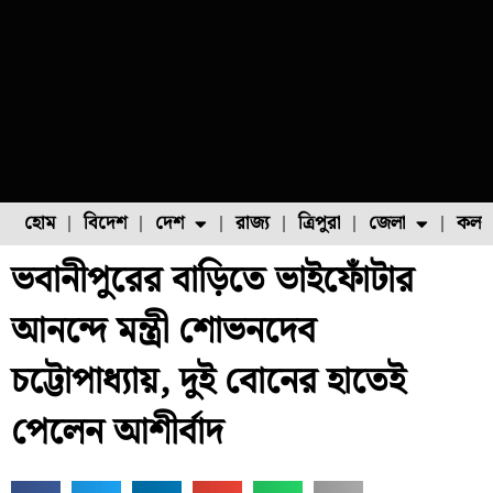
হোম
বিদেশ
দেশ
রাজ্য
ত্রিপুরা
জেলা
কলক
ভবানীপুরের বাড়িতে ভাইফোঁটার
ফুল চাষ
ফল চাষ
মাছ চাষ
উত্তর ২৪ পরগনা
পোল্ট্রি চাষ
আনন্দে মন্ত্রী শোভনদেব
চট্টোপাধ্যায়, দুই বোনের হাতেই
পেলেন আশীর্বাদ