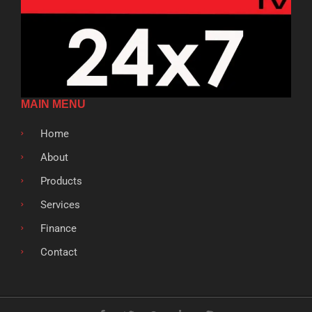
MAIN MENU
Home
About
Products
Services
Finance
Contact
F
T
G
L
S