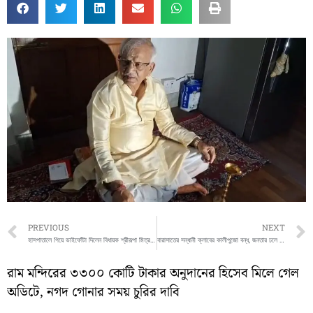
Prev
PREVIOUS
NEXT
হাসপাতালে গিয়ে ভাইফোঁটা দিলেন বিধায়ক শ্রীরূপা মিত্র চৌধুরী, আক্রান্ত সাংসদ খগেন মুর্মুর দ্রুত আরোগ্য কামনা
বারাসাতের সন্ধানী ক্লাবের কালীপুজো বন্ধ, জনতার ঢলে ভেঙে পড়ল ব্যারিকেড
রাম মন্দিরের ৩৩০০ কোটি টাকার অনুদানের হিসেব মিলে গেল
অডিটে, নগদ গোনার সময় চুরির দাবি