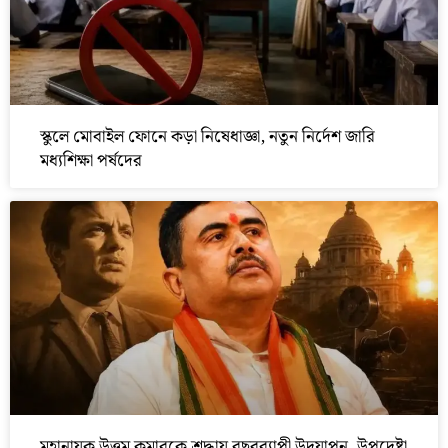
স্কুলে মোবাইল ফোনে কড়া নিষেধাজ্ঞা, নতুন নির্দেশ জারি
মধ্যশিক্ষা পর্ষদের
মহানায়ক উত্তম কুমারকে শ্রদ্ধায় বছরব্যাপী উদযাপন, উপদেষ্টা