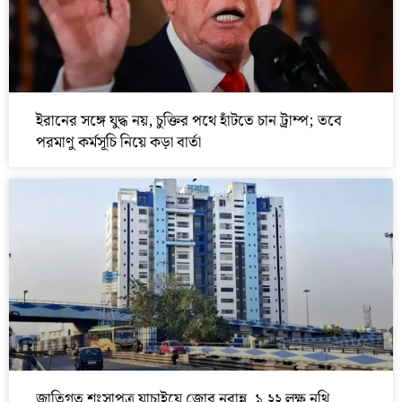
ইরানের সঙ্গে যুদ্ধ নয়, চুক্তির পথে হাঁটতে চান ট্রাম্প; তবে
পরমাণু কর্মসূচি নিয়ে কড়া বার্তা
জাতিগত শংসাপত্র যাচাইয়ে জোর নবান্ন, ১.২২ লক্ষ নথি