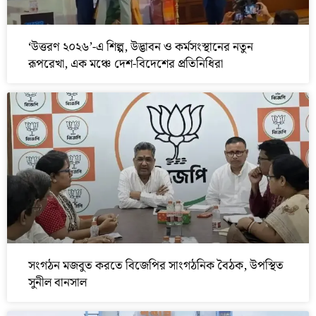
‘উত্তরণ ২০২৬’-এ শিল্প, উদ্ভাবন ও কর্মসংস্থানের নতুন
রূপরেখা, এক মঞ্চে দেশ-বিদেশের প্রতিনিধিরা
সংগঠন মজবুত করতে বিজেপির সাংগঠনিক বৈঠক, উপস্থিত
সুনীল বানসাল