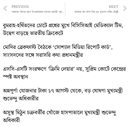
Prev
PREVIOUS
NEXT
পঞ্চায়েত গঠনের আগে ইংরেজবাজার ব্লকের নরহাট্টা গ্রামে আবার বিরোধী শিবিরে ফাটল
রাজ্যের নাম বাদল নিয়ে মুখ খুললেন অধীর চৌধুরী
বুমরাহ-হর্ষিতদের চোটে প্রশ্নের মুখে বিসিসিআই মেডিক্যাল টিম,
উদ্বেগ বাড়ছে ভারতীয় ক্রিকেটে
মোদির ব্রেকফাস্ট বৈঠকে ‘সোশ্যাল মিডিয়া রিপোর্ট কার্ড’,
সাংসদদের সঙ্গে সরাসরি কথা প্রধানমন্ত্রীর
এসসি-এসটি সংরক্ষণে ‘ক্রিমি লেয়ার’ নয়, সুপ্রিম কোর্টে কেন্দ্রের
স্পষ্ট অবস্থান
অন্নপূর্ণা যোজনার টাকা ১৭ আগস্ট থেকে, বড় ঘোষণা মুখ্যমন্ত্রী
শুভেন্দু অধিকারীর
অসুস্থ মিঠুন চক্রবর্তীর খোঁজে হাসপাতালে মুখ্যমন্ত্রী শুভেন্দু
অধিকারী