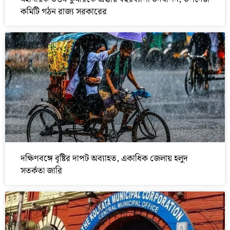
কমিটি গঠন রাজ্য সরকারের
দক্ষিণবঙ্গে বৃষ্টির দাপট অব্যাহত, একাধিক জেলায় হলুদ
সতর্কতা জারি