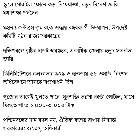
স্কুলে মোবাইল ফোনে কড়া নিষেধাজ্ঞা, নতুন নির্দেশ জারি
মধ্যশিক্ষা পর্ষদের
মহানায়ক উত্তম কুমারকে শ্রদ্ধায় বছরব্যাপী উদযাপন, উপদেষ্টা
কমিটি গঠন রাজ্য সরকারের
দক্ষিণবঙ্গে বৃষ্টির দাপট অব্যাহত, একাধিক জেলায় হলুদ সতর্কতা
জারি
ডিলিমিটেশনে কলকাতায় ২০৯ ও হাওড়ায় ৬৮ ওয়ার্ড, বিশেষ
অধিবেশনে আসছে সংশোধনী বিল
পুজোর আগেই খুলতে পারে ‘যুবশক্তি ভরসা কার্ড’ পোর্টাল, মাসে
মিলতে পারে ২,০০০-৩,০০০ টাকা
পশ্চিমবঙ্গের নাম বদল নয়, ঐতিহ্য বজায় রাখার সিদ্ধান্ত
সরকারের: শুভেন্দু অধিকারী