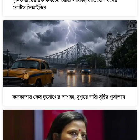
সুমিত রায়ের রক্ষাকবচের আর্জি খারিজ, বাড়িতে সমনের
নোটিস সিআইডির
কলকাতায় ফের দুর্যোগের আশঙ্কা, দুপুরে ভারী বৃষ্টির পূর্বাভাস