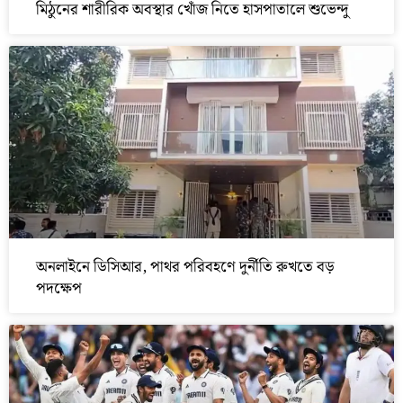
মিঠুনের শারীরিক অবস্থার খোঁজ নিতে হাসপাতালে শুভেন্দু
অনলাইনে ডিসিআর, পাথর পরিবহণে দুর্নীতি রুখতে বড়
পদক্ষেপ