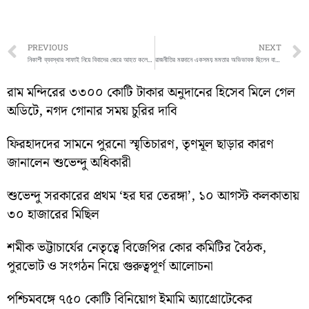
Prev
PREVIOUS
NEXT
নিকাশী ব্যবস্থার সাফাই নিয়ে বিবাদের জেরে আহত কলেজ পড়ুয়া সহ চার সদস্য
রাজনীতির ময়দানে একসময় মমতার অভিভাবক ছিলেন বাজপেয়ী,কি বললেন মমতা বন্দ্যোপাধ্যায় অটোলজিকে নিয়ে দেখুন
রাম মন্দিরের ৩৩০০ কোটি টাকার অনুদানের হিসেব মিলে গেল
অডিটে, নগদ গোনার সময় চুরির দাবি
ফিরহাদদের সামনে পুরনো স্মৃতিচারণ, তৃণমূল ছাড়ার কারণ
জানালেন শুভেন্দু অধিকারী
শুভেন্দু সরকারের প্রথম ‘হর ঘর তেরঙ্গা’, ১০ আগস্ট কলকাতায়
৩০ হাজারের মিছিল
শমীক ভট্টাচার্যের নেতৃত্বে বিজেপির কোর কমিটির বৈঠক,
পুরভোট ও সংগঠন নিয়ে গুরুত্বপূর্ণ আলোচনা
পশ্চিমবঙ্গে ৭৫০ কোটি বিনিয়োগ ইমামি অ্যাগ্রোটেকের