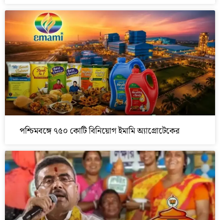
পশ্চিমবঙ্গে ৭৫০ কোটি বিনিয়োগ ইমামি অ্যাগ্রোটেকের