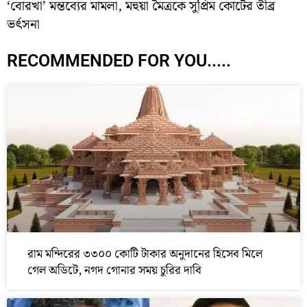
‘বোরখা’ মন্তব্যের মামলা, মহুয়া মৈত্রকে সুপ্রিম কোর্টের তীব্র
ভর্ৎসনা
RECOMMENDED FOR YOU.....
রাম মন্দিরের ৩৩০০ কোটি টাকার অনুদানের হিসেব মিলে
গেল অডিটে, নগদ গোনার সময় চুরির দাবি