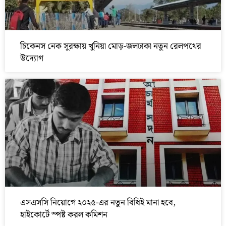
চিকেনস নেক সুরক্ষায় খুনিয়া মোড়-জলঢাকা নতুন রেলপথের
উদ্যোগ
এসএসসি নিয়োগে ২০২৫-এর নতুন বিধিই মানা হবে,
হাইকোর্টে স্পষ্ট করল কমিশন