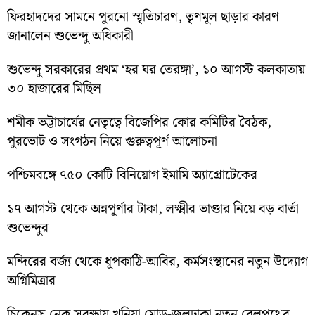
ফিরহাদদের সামনে পুরনো স্মৃতিচারণ, তৃণমূল ছাড়ার কারণ
জানালেন শুভেন্দু অধিকারী
শুভেন্দু সরকারের প্রথম ‘হর ঘর তেরঙ্গা’, ১০ আগস্ট কলকাতায়
৩০ হাজারের মিছিল
শমীক ভট্টাচার্যের নেতৃত্বে বিজেপির কোর কমিটির বৈঠক,
পুরভোট ও সংগঠন নিয়ে গুরুত্বপূর্ণ আলোচনা
পশ্চিমবঙ্গে ৭৫০ কোটি বিনিয়োগ ইমামি অ্যাগ্রোটেকের
১৭ আগস্ট থেকে অন্নপূর্ণার টাকা, লক্ষ্মীর ভাণ্ডার নিয়ে বড় বার্তা
শুভেন্দুর
মন্দিরের বর্জ্য থেকে ধূপকাঠি-আবির, কর্মসংস্থানের নতুন উদ্যোগ
অগ্নিমিত্রার
চিকেনস নেক সুরক্ষায় খুনিয়া মোড়-জলঢাকা নতুন রেলপথের