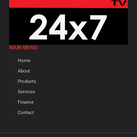
MAIN MENU
Home
About
Products
Services
Finance
Contact
F
T
G
L
S