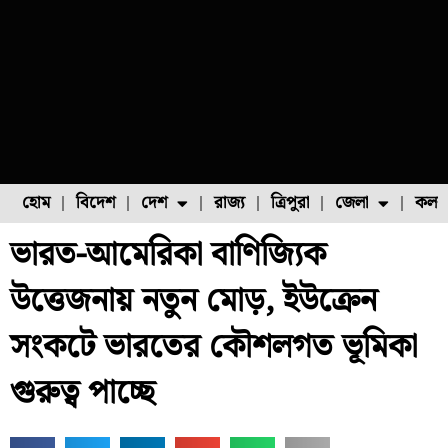
হোম
বিদেশ
দেশ
রাজ্য
ত্রিপুরা
জেলা
কলক
ভারত-আমেরিকা বাণিজ্যিক
ফুল চাষ
ফল চাষ
মাছ চাষ
উত্তর ২৪ পরগনা
পোল্ট্রি চাষ
উত্তেজনায় নতুন মোড়, ইউক্রেন
সংকটে ভারতের কৌশলগত ভূমিকা
গুরুত্ব পাচ্ছে