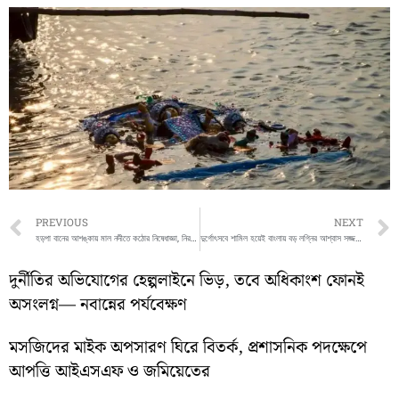
Prev
PREVIOUS
NEXT
হড়পা বানের আশঙ্কায় মাল নদীতে কঠোর নিষেধাজ্ঞা, নিরঞ্জনে কড়া সতর্কতা
দুর্গোৎসবে শামিল হয়েই বাংলায় বড় লগ্নির আশ্বাস সজ্জন জিন্দালের
দুর্নীতির অভিযোগের হেল্পলাইনে ভিড়, তবে অধিকাংশ ফোনই
অসংলগ্ন— নবান্নের পর্যবেক্ষণ
মসজিদের মাইক অপসারণ ঘিরে বিতর্ক, প্রশাসনিক পদক্ষেপে
আপত্তি আইএসএফ ও জমিয়েতের