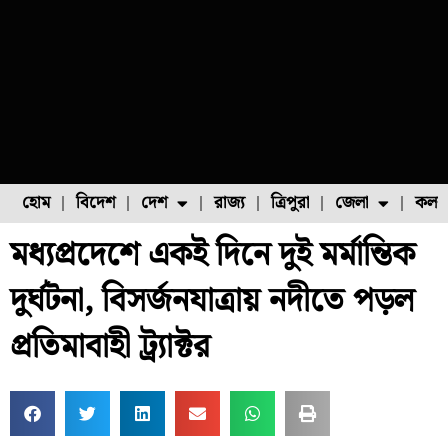
হোম
বিদেশ
দেশ
রাজ্য
ত্রিপুরা
জেলা
কলক
মধ্যপ্রদেশে একই দিনে দুই মর্মান্তিক
ফুল চাষ
ফল চাষ
মাছ চাষ
উত্তর ২৪ পরগনা
পোল্ট্রি চাষ
দুর্ঘটনা, বিসর্জনযাত্রায় নদীতে পড়ল
প্রতিমাবাহী ট্র্যাক্টর