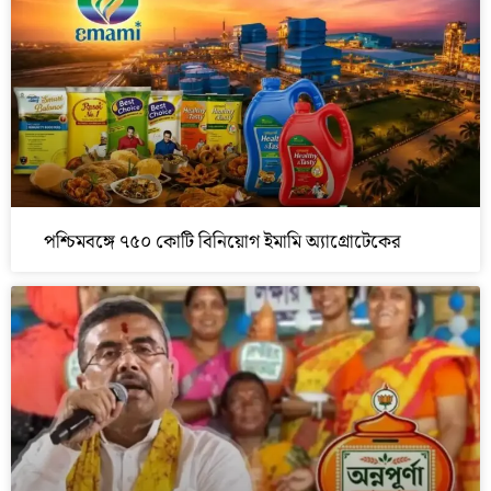
পশ্চিমবঙ্গে ৭৫০ কোটি বিনিয়োগ ইমামি অ্যাগ্রোটেকের