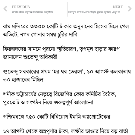
Prev
PREVIOUS
NEXT
সততার নজির গড়লেন চার সিভিক ভলেন্টিয়ার
ভরতপুরে জলাশয় থেকে উদ্ধার যুবকের মৃতদেহ ,দেখুন চাঞ্চল্যকর ভিডিও
রাম মন্দিরের ৩৩০০ কোটি টাকার অনুদানের হিসেব মিলে গেল
অডিটে, নগদ গোনার সময় চুরির দাবি
ফিরহাদদের সামনে পুরনো স্মৃতিচারণ, তৃণমূল ছাড়ার কারণ
জানালেন শুভেন্দু অধিকারী
শুভেন্দু সরকারের প্রথম ‘হর ঘর তেরঙ্গা’, ১০ আগস্ট কলকাতায়
৩০ হাজারের মিছিল
শমীক ভট্টাচার্যের নেতৃত্বে বিজেপির কোর কমিটির বৈঠক,
পুরভোট ও সংগঠন নিয়ে গুরুত্বপূর্ণ আলোচনা
পশ্চিমবঙ্গে ৭৫০ কোটি বিনিয়োগ ইমামি অ্যাগ্রোটেকের
১৭ আগস্ট থেকে অন্নপূর্ণার টাকা, লক্ষ্মীর ভাণ্ডার নিয়ে বড় বার্তা