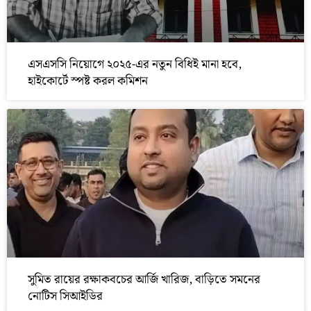
এসএসসি নিয়োগে ২০২৫-এর নতুন বিধিই মানা হবে,
হাইকোর্টে স্পষ্ট করল কমিশন
সুমিত রায়ের রক্ষাকবচের আর্জি খারিজ, বাড়িতে সমনের
নোটিস সিআইডির