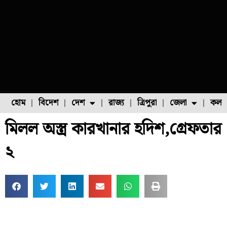
হোম
বিদেশ
দেশ
রাজ্য
ত্রিপুরা
জেলা
কলক
মিলল অস্ত্র কারখানার হদিশ,গ্রেফতার
ফুল চাষ
ফল চাষ
মাছ চাষ
উত্তর ২৪ পরগনা
পোল্ট্রি চাষ
২