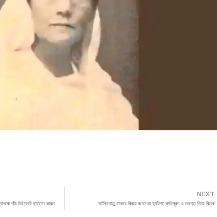
NEXT
তানকে পাঁচ উইকেটে হারালো ভারত
তামিলনাড়ু কারুরে বিজয় জনসভা দুর্ঘটনা: ক্ষতিপূরণ ও তদন্ত নিয়ে বিতর্ক