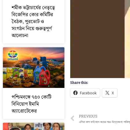
শমীক ভট্টাচার্যের নেতৃত্বে
বিজেপির কোর কমিটির
বৈঠক, পুরভোট ও
সংগঠন নিয়ে গুরুত্বপূর্ণ
আলোচনা
Share this:
Facebook
X
পশ্চিমবঙ্গে ৭৫০ কোটি
বিনিয়োগ ইমামি
অ্যাগ্রোটেকের
Prev
PREVIOUS
এশিয়া কাপ ফাইনালে জয়ের পরও উত্তেজনা: পাকিস্