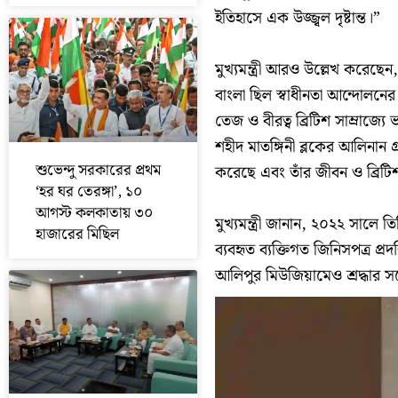
ইতিহাসে এক উজ্জ্বল দৃষ্টান্ত।”
মুখ্যমন্ত্রী আরও উল্লেখ করেছেন
বাংলা ছিল স্বাধীনতা আন্দোলনের 
তেজ ও বীরত্ব ব্রিটিশ সাম্রাজ্য
শহীদ মাতঙ্গিনী ব্লকের আলিনান গ
শুভেন্দু সরকারের প্রথম
করেছে এবং তাঁর জীবন ও ব্রিট
‘হর ঘর তেরঙ্গা’, ১০
আগস্ট কলকাতায় ৩০
মুখ্যমন্ত্রী জানান, ২০২২ সালে
হাজারের মিছিল
ব্যবহৃত ব্যক্তিগত জিনিসপত্র প
আলিপুর মিউজিয়ামেও শ্রদ্ধার সঙ