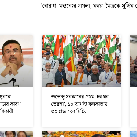
‘বোরখা’ মন্তব্যের মামলা, মহুয়া মৈত্রকে সুপ্রিম ক
পুরনো
শুভেন্দু সরকারের প্রথম ‘হর ঘর
ছাড়ার কারণ
তেরঙ্গা’, ১০ আগস্ট কলকাতায়
অধিকারী
৩০ হাজারের মিছিল