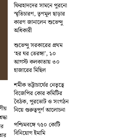
ফিরহাদদের সামনে পুরনো
স্মৃতিচারণ, তৃণমূল ছাড়ার
কারণ জানালেন শুভেন্দু
অধিকারী
শুভেন্দু সরকারের প্রথম
‘হর ঘর তেরঙ্গা’, ১০
আগস্ট কলকাতায় ৩০
হাজারের মিছিল
শমীক ভট্টাচার্যের নেতৃত্বে
বিজেপির কোর কমিটির
বৈঠক, পুরভোট ও সংগঠন
ণীয়
নিয়ে গুরুত্বপূর্ণ আলোচনা
দ্ধা
পশ্চিমবঙ্গে ৭৫০ কোটি
ের
বিনিয়োগ ইমামি
নতার