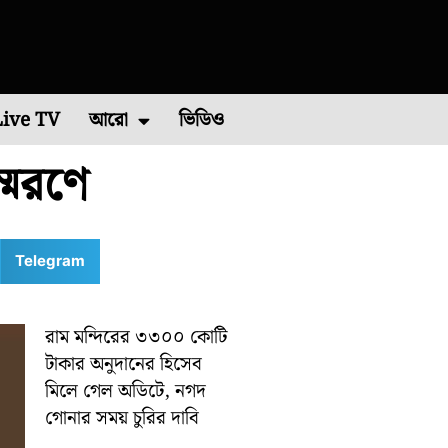
Live TV
আরো
ভিডিও
স্মরণে
চিম মেদিনীপুর
এশিয়া কাপ ২০২২
পশ্চিম বর্ধমান
রাশিফল
বিশ্ব ব্যাডমিন্টন চ্যাম্পিয়নশিপ ২০২২
কারেন্ট অ্যাফেয়ার
পূর্ব মেদিনীপুর
মালদা
ভাইরাল ভিডিও
শিলিগুড়ি
রবিবারে
Telegram
রাম মন্দিরের ৩৩০০ কোটি
টাকার অনুদানের হিসেব
মিলে গেল অডিটে, নগদ
গোনার সময় চুরির দাবি