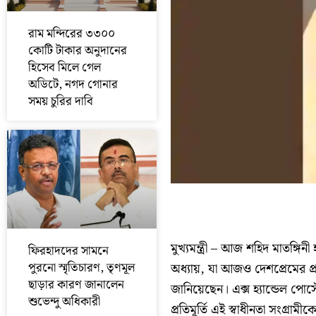
রাম মন্দিরের ৩৩০০
কোটি টাকার অনুদানের
হিসেব মিলে গেল
অডিটে, নগদ গোনার
সময় চুরির দাবি
মুখ্যমন্ত্রী – আজ শহিদ মাতঙ্গি
ফিরহাদদের সামনে
পুরনো স্মৃতিচারণ, তৃণমূল
অধ্যায়, যা আজও দেশপ্রেমের প্রত
ছাড়ার কারণ জানালেন
জানিয়েছেন। এক্স হ্যান্ডেল পোস
শুভেন্দু অধিকারী
প্রতিমূর্তি এই স্বাধীনতা সংগ্রাম