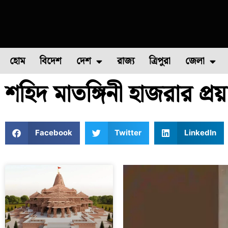
হোম
বিদেশ
দেশ
রাজ্য
ত্রিপুরা
জেলা
শহিদ মাতঙ্গিনী হাজরার প্র
ফুল চাষ
ফল চাষ
মাছ চাষ
উত্তর ২৪ পরগন
পোল্ট্রি চ
Facebook
Twitter
LinkedIn