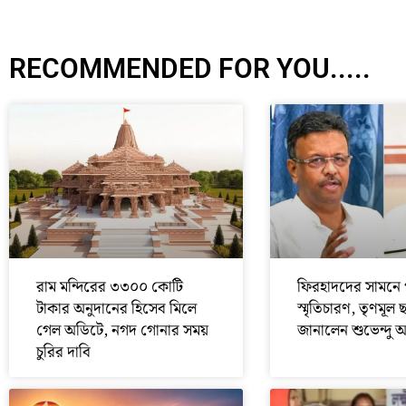
RECOMMENDED FOR YOU.....
রাম মন্দিরের ৩৩০০ কোটি
ফিরহাদদের সামনে 
টাকার অনুদানের হিসেব মিলে
স্মৃতিচারণ, তৃণমূল 
গেল অডিটে, নগদ গোনার সময়
জানালেন শুভেন্দু 
চুরির দাবি