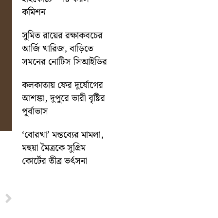
কমিশন
সুমিত রায়ের রক্ষাকবচের
আর্জি খারিজ, বাড়িতে
সমনের নোটিস সিআইডির
কলকাতায় ফের দুর্যোগের
আশঙ্কা, দুপুরে ভারী বৃষ্টির
পূর্বাভাস
‘বোরখা’ মন্তব্যের মামলা,
মহুয়া মৈত্রকে সুপ্রিম
কোর্টের তীব্র ভর্ৎসনা
Next