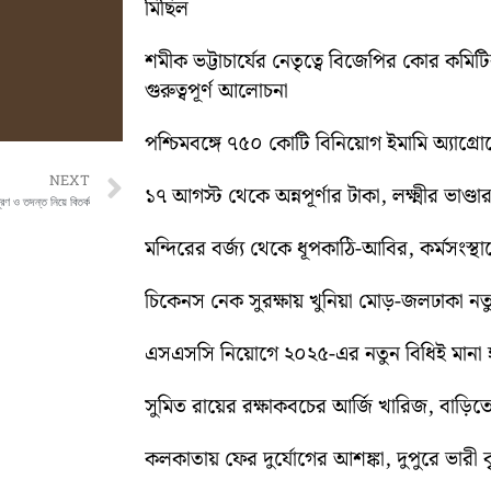
মিছিল
শমীক ভট্টাচার্যের নেতৃত্বে বিজেপির কোর কম
গুরুত্বপূর্ণ আলোচনা
পশ্চিমবঙ্গে ৭৫০ কোটি বিনিয়োগ ইমামি অ্যাগ্র
Next
NEXT
১৭ আগস্ট থেকে অন্নপূর্ণার টাকা, লক্ষ্মীর ভাণ্ডার
ূরণ ও তদন্ত নিয়ে বিতর্ক
মন্দিরের বর্জ্য থেকে ধূপকাঠি-আবির, কর্মসংস্থা
চিকেনস নেক সুরক্ষায় খুনিয়া মোড়-জলঢাকা 
এসএসসি নিয়োগে ২০২৫-এর নতুন বিধিই মানা হব
সুমিত রায়ের রক্ষাকবচের আর্জি খারিজ, বাড
কলকাতায় ফের দুর্যোগের আশঙ্কা, দুপুরে ভারী বৃষ্